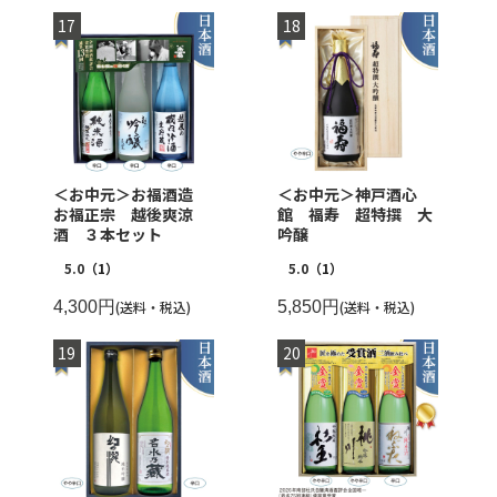
＜お中元＞お福酒造
＜お中元＞神戸酒心
お福正宗 越後爽涼
館 福寿 超特撰 大
酒 ３本セット
吟醸
5.0
（1）
5.0
（1）
4,300円
(送料・税込)
5,850円
(送料・税込)