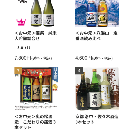
＜お中元＞獺祭 純米
＜お中元＞八海山 定
大吟醸詰合せ
番酒飲み比べ
5.0
（1）
7,800円
(送料・税込)
4,600円
(送料・税込)
＜お中元＞奥の松酒
京都 洛中・佐々木酒造
造 こだわりの銘酒３
3本セット
本セット