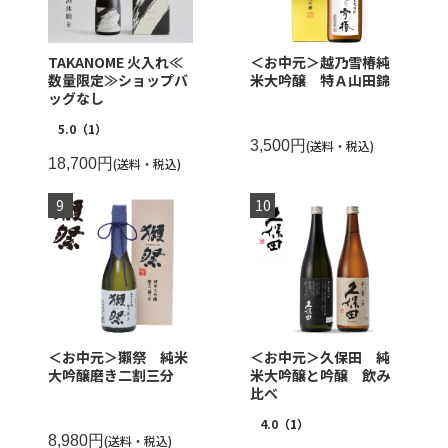
TAKANOME 火入れ≪
＜お中元＞越乃雪椿純
数量限定≫ショップバ
米大吟醸 特Ａ山田錦
ッグなし
5.0
（1）
3,500円
(送料・税込)
18,700円
(送料・税込)
＜お中元＞獺祭 純米
＜お中元＞久保田 純
大吟醸磨き二割三分
米大吟醸と吟醸 飲み
比べ
4.0
（1）
8,980円
(送料・税込)