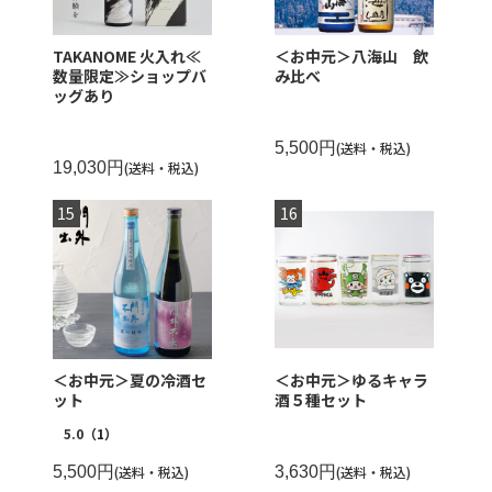
TAKANOME 火入れ≪
＜お中元＞八海山 飲
数量限定≫ショップバ
み比べ
ッグあり
5,500円
(送料・税込)
19,030円
(送料・税込)
＜お中元＞夏の冷酒セ
＜お中元＞ゆるキャラ
ット
酒５種セット
5.0
（1）
5,500円
(送料・税込)
3,630円
(送料・税込)