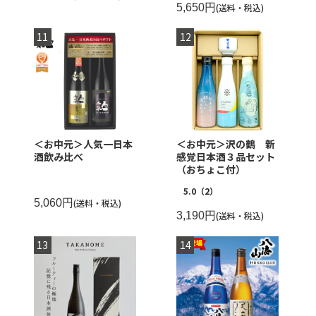
5,650円
(送料・税込)
＜お中元＞人気一日本
＜お中元＞沢の鶴 新
酒飲み比べ
感覚日本酒３品セット
（おちょこ付）
5.0
（2）
5,060円
(送料・税込)
3,190円
(送料・税込)