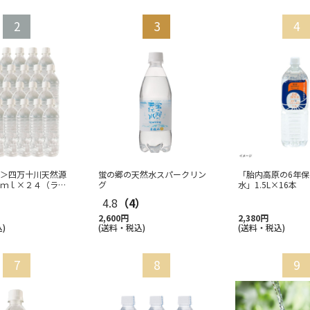
＞四万十川天然源
蛍の郷の天然水スパークリン
「胎内高原の6年保
ｍｌ×２４（ラベ
グ
水」1.5L×16本
）
4.8
（4）
2,600円
2,380円
)
(送料・税込)
(送料・税込)