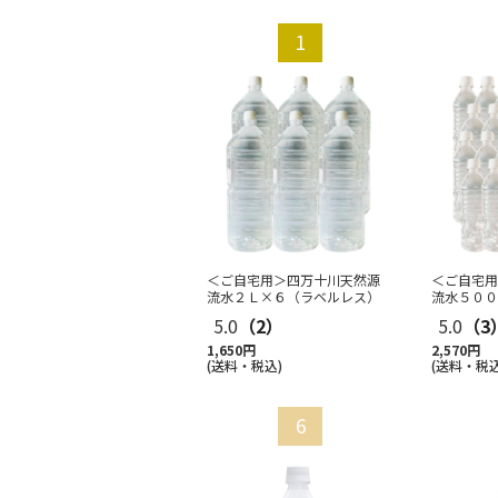
＜ご自宅用＞四万十川天然源
＜ご自宅用
流水２Ｌ×６（ラベルレス）
流水５００
ルレス
…
5.0
（2）
5.0
（3
1,650円
2,570円
(送料・税込)
(送料・税込