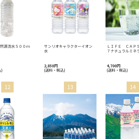
然源流水５００ｍ
サンリオキャラクターイオン
ＬＩＦＥ ＣＡＰ
水
７ナチュラルミネ
ター
…
）
2,850円
4,700円
)
(送料・税込)
(送料・税込)