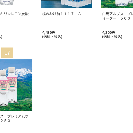
キリンレモン炭酸
樵のわけ前１１１７ Ａ
白馬アルプス プ
ォーター ５００
4,430円
4,300円
)
(送料・税込)
(送料・税込)
ス プレミアムウ
２５０