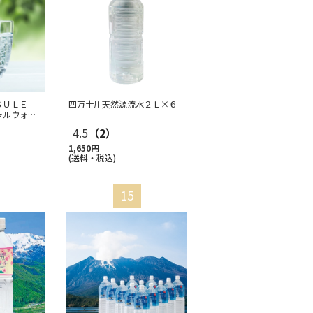
ＳＵＬＥ
四万十川天然源流水２Ｌ×６
ラルウォー
4.5
（2）
1,650円
(送料・税込)