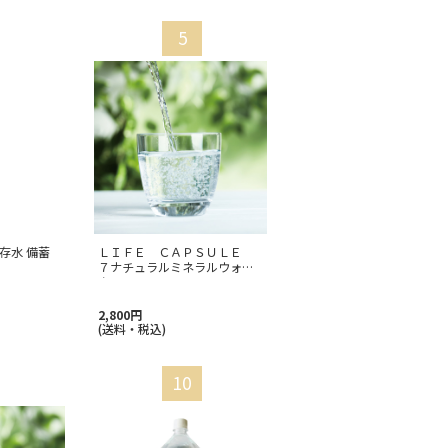
存水 備蓄
ＬＩＦＥ ＣＡＰＳＵＬＥ
７ナチュラルミネラルウォー
ター
…
2,800円
(送料・税込)