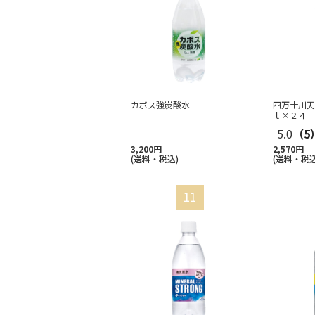
カボス強炭酸水
四万十川天
ｌ×２４
5.0
（5
3,200円
2,570円
(送料・税込)
(送料・税込