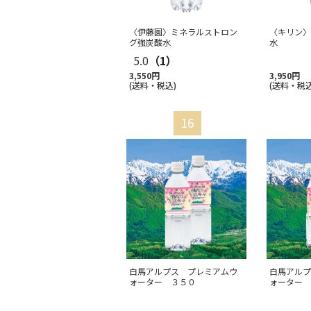
〈伊藤園〉ミネラルストロン
〈キリン〉
グ強炭酸水
水
5.0
（1）
3,550円
3,950円
(送料・税込)
(送料・税込
白馬アルプス プレミアムウ
白馬アルプ
ォーター ３５０
ォーター 