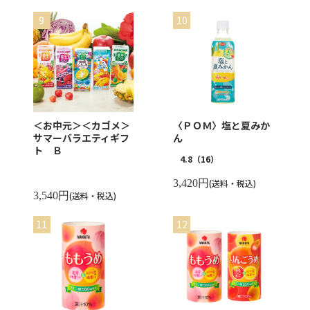
＜お中元＞＜カゴメ＞
〈ＰＯＭ〉塩と夏みか
サマーバラエティギフ
ん
ト Ｂ
4.8
（16）
3,420円
(送料・税込)
3,540円
(送料・税込)