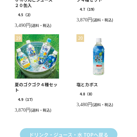
２０缶入
4.7
（19）
4.5
（2）
3,870円
(送料・税込)
3,490円
(送料・税込)
夏のゴクゴク４種セッ
塩とカボス
ト
4.8
（8）
4.9
（17）
3,480円
(送料・税込)
3,870円
(送料・税込)
ドリンク・ジュース・水 TOPへ戻る