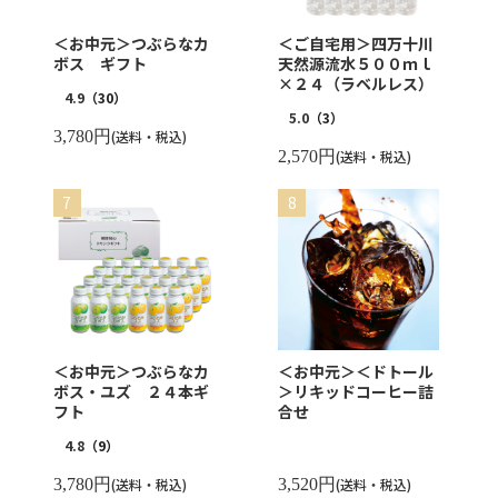
＜お中元＞つぶらなカ
＜ご自宅用＞四万十川
ボス ギフト
天然源流水５００ｍｌ
×２４（ラベルレス）
4.9
（30）
5.0
（3）
3,780円
(送料・税込)
2,570円
(送料・税込)
＜お中元＞つぶらなカ
＜お中元＞＜ドトール
ボス・ユズ ２４本ギ
＞リキッドコーヒー詰
フト
合せ
4.8
（9）
3,780円
(送料・税込)
3,520円
(送料・税込)