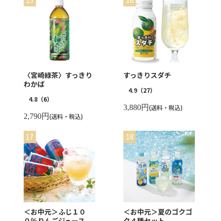
〈宮崎緑茶〉すっきり
すっきりスダチ
わかば
4.9
（27）
4.8
（6）
3,880円
(送料・税込)
2,790円
(送料・税込)
＜お中元＞ふじ１０
＜お中元＞夏のゴクゴ
０％りんごジュース
ク４種セット