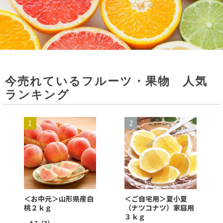
今売れているフルーツ・果物 人気
ランキング
＜お中元＞山形県産白
＜ご自宅用＞夏小夏
桃２ｋｇ
（ナツコナツ）家庭用
３ｋｇ
4.3
（3）