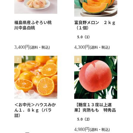
福島県産ふぞろい桃
富良野メロン ２ｋｇ
川中島白桃
（１個）
5.0
（1）
3,400円
(送料・税込)
4,300円
(送料・税込)
＜お中元＞ハウスみか
【糖度１３度以上選
ん１．８ｋｇ（バラ
果】完熟もも 特秀品
詰）
5.0
（2）
4,980円
(送料・税込)