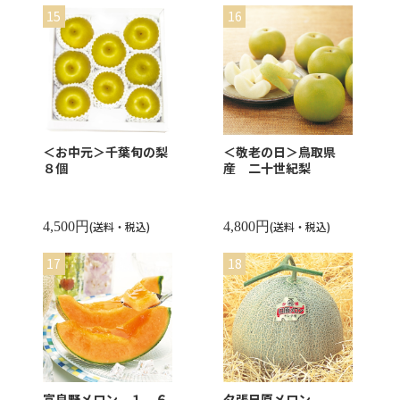
＜お中元＞千葉旬の梨
＜敬老の日＞鳥取県
８個
産 二十世紀梨
4,500円
(送料・税込)
4,800円
(送料・税込)
富良野メロン １．６
夕張日原メロン