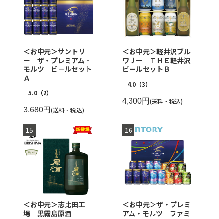
＜お中元＞サントリ
＜お中元＞軽井沢ブル
ー ザ・プレミアム・
ワリー ＴＨＥ軽井沢
モルツ ビ－ルセット
ビールセットＢ
Ａ
4.0
（3）
5.0
（2）
4,300円
(送料・税込)
3,680円
(送料・税込)
＜お中元＞志比田工
＜お中元＞ザ・プレミ
場 黒霧島原酒
アム・モルツ ファミ