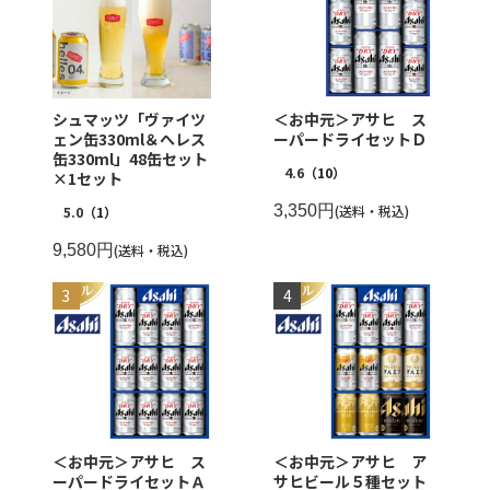
シュマッツ「ヴァイツ
＜お中元＞アサヒ ス
ェン缶330ml＆へレス
ーパードライセットＤ
缶330ml」48缶セット
4.6
（10）
×1セット
3,350円
(送料・税込)
5.0
（1）
9,580円
(送料・税込)
＜お中元＞アサヒ ス
＜お中元＞アサヒ ア
ーパードライセットＡ
サヒビール５種セット