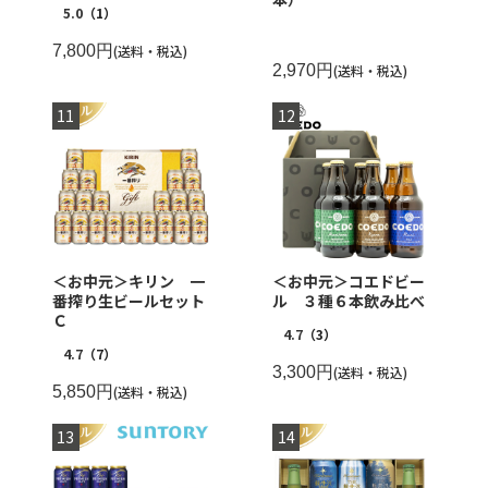
5.0
（1）
7,800円
(送料・税込)
2,970円
(送料・税込)
＜お中元＞キリン 一
＜お中元＞コエドビー
番搾り生ビールセット
ル ３種６本飲み比べ
Ｃ
4.7
（3）
4.7
（7）
3,300円
(送料・税込)
5,850円
(送料・税込)