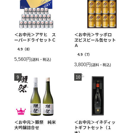
＜お中元＞アサヒ ス
＜お中元＞サッポロ
ーパードライセットＣ
ヱビスビール缶セット
Ａ
4.9
（8）
4.9
（7）
5,560円
(送料・税込)
3,800円
(送料・税込)
＜お中元＞獺祭 純米
＜お中元＞イネディッ
大吟醸詰合せ
トギフトセット（１
本）