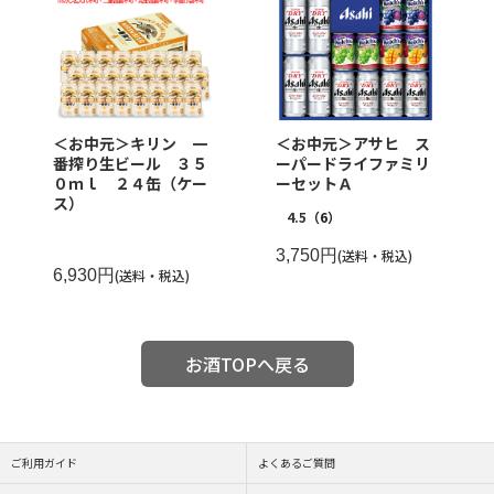
＜お中元＞キリン 一
＜お中元＞アサヒ ス
番搾り生ビール ３５
ーパードライファミリ
０ｍｌ ２４缶（ケー
ーセットＡ
ス）
4.5
（6）
3,750円
(送料・税込)
6,930円
(送料・税込)
お酒TOPへ戻る
ご利用ガイド
よくあるご質問