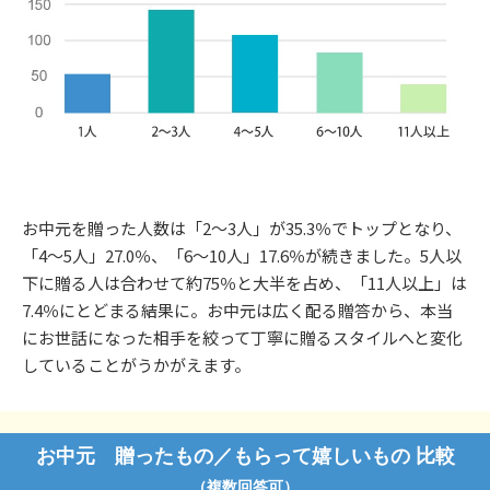
お中元を贈った人数は「2〜3人」が35.3％でトップとなり、
「4〜5人」27.0％、「6〜10人」17.6％が続きました。5人以
下に贈る人は合わせて約75％と大半を占め、「11人以上」は
7.4％にとどまる結果に。お中元は広く配る贈答から、本当
にお世話になった相手を絞って丁寧に贈るスタイルへと変化
していることがうかがえます。
お中元 贈ったもの／もらって嬉しいもの 比較
（複数回答可）