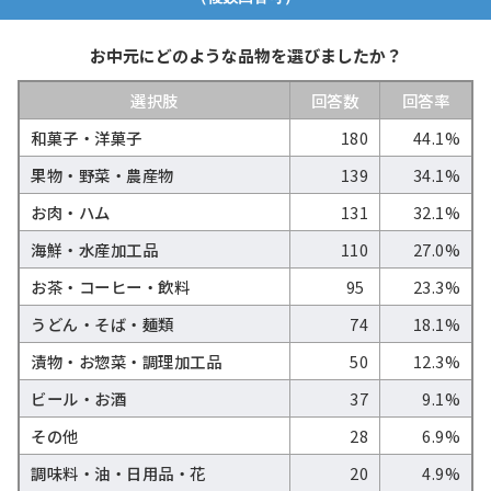
お中元にどのような品物を選びましたか？
選択肢
回答数
回答率
和菓子・洋菓子
180
44.1%
果物・野菜・農産物
139
34.1%
お肉・ハム
131
32.1%
海鮮・水産加工品
110
27.0%
お茶・コーヒー・飲料
95
23.3%
うどん・そば・麺類
74
18.1%
漬物・お惣菜・調理加工品
50
12.3%
ビール・お酒
37
9.1%
その他
28
6.9%
調味料・油・日用品・花
20
4.9%