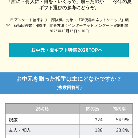
「誰に・何人に・何を・いくらで」贈ったのか――今年の夏
ギフト選びの参考にどうぞ。
※ アンケート結果より一部抜粋。対象：「郵便局のネットショップ」顧
客 有効回答数：408件 調査方法：インターネット アンケート実施期間：
2025年10月16日～30日
お中元・夏ギフト特集2026TOPへ
お中元を贈った相手は主にどなたですか？
（複数回答可）
選択肢
回答数
回答率
親戚
224
54.9%
友人・知人
138
33.8%