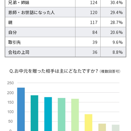
兄弟・姉妹
124
30.4%
恩師・お世話になった人
120
29.4%
親
117
28.7%
自分
84
20.6%
取引先
39
9.6%
会社の上司
36
8.8%