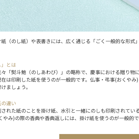
け紙（のし紙）や表書きには、広く通じる「ごく一般的な形式
し」とは
元々「熨斗鮑（のしあわび）」の略称で、慶事における贈り物
現在は印刷した紙を使うのが一般的です。仏事・弔事(おくやみ
付けましょう。
紙の違い
刷された紙のことを掛け紙、水引と一緒にのしも印刷されてい
くやみ)の際の香典や香典返しには、掛け紙を使うのが一般的で