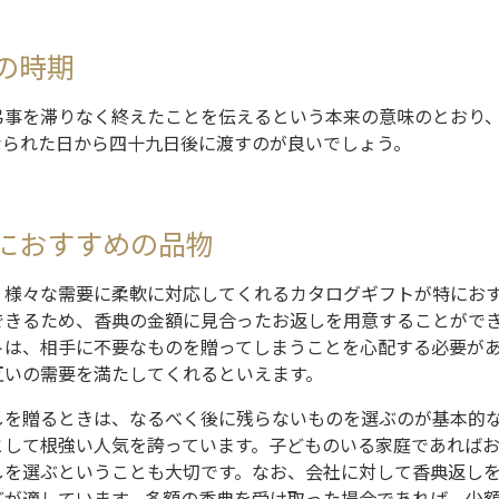
の時期
弔事を滞りなく終えたことを伝えるという本来の意味のとおり
なられた日から四十九日後に渡すのが良いでしょう。
におすすめの品物
、様々な需要に柔軟に対応してくれるカタログギフトが特にお
できるため、香典の金額に見合ったお返しを用意することがで
トは、相手に不要なものを贈ってしまうことを心配する必要が
互いの需要を満たしてくれるといえます。
しを贈るときは、なるべく後に残らないものを選ぶのが基本的
として根強い人気を誇っています。子どものいる家庭であれば
しを選ぶということも大切です。なお、会社に対して香典返し
どが適しています。多額の香典を受け取った場合であれば、少