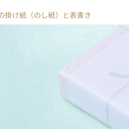
の掛け紙（のし紙）と表書き