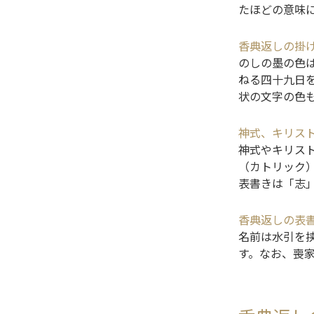
たほどの意味
香典返しの掛
のしの墨の色
ねる四十九日
状の文字の色
神式、キリス
神式やキリス
（カトリック
表書きは「志
香典返しの表
名前は水引を
す。なお、喪