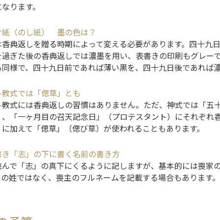
になります。
け紙（のし紙） 墨の色は？
は香典返しを贈る時期によって変える必要があります。四十九
を過ぎた後の香典返しでは濃墨を用い、表書きの印刷もグレー
も同様で、四十九日前であれば薄い黒を、四十九日後であれば
ト教式では「偲草」とも
ト教式には香典返しの習慣はありません。ただ、神式では「五
）、「一ヶ月目の召天記念日」（プロテスタント）にそれぞれ
」に加えて「偲草」（偲び草）が使われることもあります。
書き「志」の下に書く名前の書き方
挟んで「志」の真下にくるように記しますが、基本的には喪家
家の姓ではなく、喪主のフルネームを記載する場合もあります。