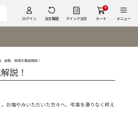
0
ログイン
注文履歴
クイック注文
カート
メニュー
期、金額、相場を徹底解説！
底解説！
と。お悔やみいただいた方々へ、弔事を滞りなく終え