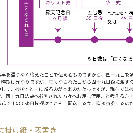
弔事を滞りなく終えたことを伝えるものですから、四十九日を
り時期は異なりますが、亡くなられた日から四十九日後に渡す
参して、挨拶とともに贈るのが本来のかたちですが、現在では
で、四十九日法要へ参列された方々へお渡し使用、と考える方
儀式ですので後日挨拶状とともに配送するか、直接持参するの
の掛け紙・表書き