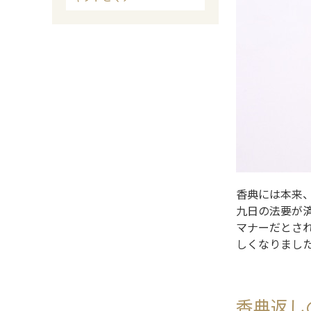
香典には本来
九日の法要が
マナーだとさ
しくなりまし
香典返し