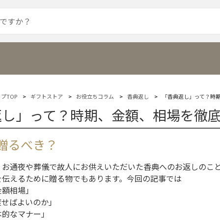
プTOP
ギフトストア
お役立ちコラム
香典返し
「香典返し」って？時
返し」って？時期、金額、相場を徹
贈るべき？
、お通夜や葬儀で故人にお供えいただいた香典へのお返しのこ
を伝えるために贈る物でもあります。今回の記事では
金額相場」
渡せばよいのか」
本的なマナー」