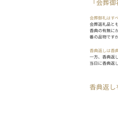
「会葬御
会葬御礼はす
会葬返礼品と
香典の有無に
番の品物です
香典返しは香
一方、香典返
当日に香典返
香典返し