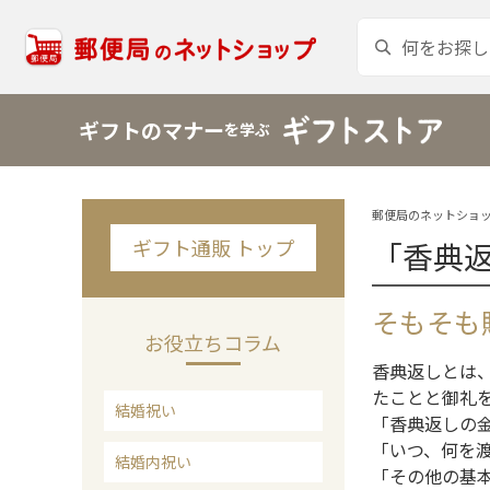
ギフトのマナー
を学ぶ
郵便局のネットショッ
ギフト通販 トップ
「香典
そもそも
お役立ちコラム
香典返しとは
たことと御礼
結婚祝い
「香典返しの
「いつ、何を
結婚内祝い
「その他の基