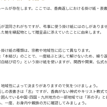
ルールが存在します。ここでは、香典返しにおける掛け紙・表
紙が混同されがちですが、弔事に使う掛け紙にはのしがありま
した鮑を縁起物として贈呈品に添えていたことに由来します。
う掛け紙の種類は、宗教や地域性に応じて異なります。
は「本結び」のことで、一度結ぶと決して解けないため、繰り
黒白結び切り」という掛け紙を使いますが、関西や関東、仏式
・地域性によって決まりがありますので気をつけましょう。
返しの表書きは「志」ですが、香典がない神式やキリスト教式
を囲んでいる中国･四国・九州地方の一部地域では「茶の子」と
も、一度、お身内や親族の方に確認してみましょう。