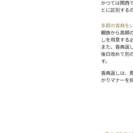
かつては関西
とに区別する
多額の香典を
親族から高額
しを用意する
また、香典返
後日改めて別
す。
香典返しは、
かりマナーを