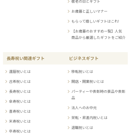
敬老の日とギフト
お歳暮と正しいマナー
もらって嬉しいギフトはこれ!
【お歳暮のおすすめ一覧】人気
商品から厳選したギフトをご紹介
長寿祝い関連ギフト
ビジネスギフト
還暦祝いとは
移転祝いとは
古希祝いとは
開店・開業祝いとは
長寿祝いとは
パーティーや表彰時の景品や表彰
品
傘寿祝いとは
法人へのお中元
喜寿祝いとは
栄転・昇進内祝いとは
米寿祝いとは
退職祝いとは
卒寿祝いとは