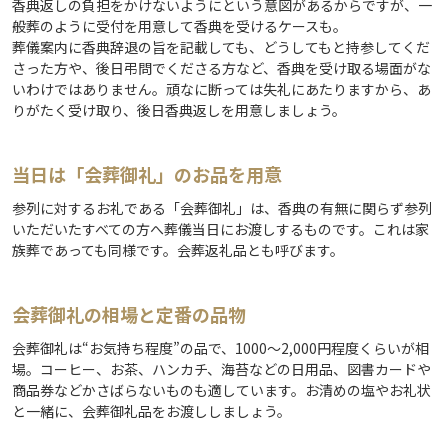
香典返しの負担をかけないようにという意図があるからですが、一
般葬のように受付を用意して香典を受けるケースも。
葬儀案内に香典辞退の旨を記載しても、どうしてもと持参してくだ
さった方や、後日弔問でくださる方など、香典を受け取る場面がな
いわけではありません。頑なに断っては失礼にあたりますから、あ
りがたく受け取り、後日香典返しを用意しましょう。
当日は「会葬御礼」のお品を用意
参列に対するお礼である「会葬御礼」は、香典の有無に関らず参列
いただいたすべての方へ葬儀当日にお渡しするものです。これは家
族葬であっても同様です。会葬返礼品とも呼びます。
会葬御礼の相場と定番の品物
会葬御礼は“お気持ち程度”の品で、1000～2,000円程度くらいが相
場。コーヒー、お茶、ハンカチ、海苔などの日用品、図書カードや
商品券などかさばらないものも適しています。お清めの塩やお礼状
と一緒に、会葬御礼品をお渡ししましょう。