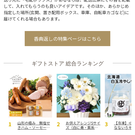
して、入れてもらうのも良いアイデアです。そのほか、あらかじめ
指定した場所(玄関、置き配用ボックス、車庫、自転車カゴなど)に
届けてくれる場合もあります。
香典返しの特集ページはこちら
ギフトストア 総合ランキング
山形の極み 無塩せ
お供えアレンジSサイ
【冷凍】≪
きハム・ソーセージ
ズ（白に青・紫系を
なないろキ
セットＡ【慶事用】
入れて）
北海道冷や