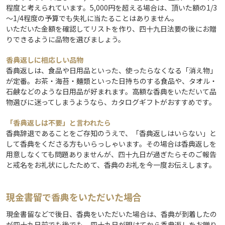
程度と考えられています。5,000円を超える場合は、頂いた額の1/3
～1/4程度の予算でも失礼に当たることはありません。
いただいた金額を確認してリストを作り、四十九日法要の後にお贈
りできるように品物を選びましょう。
香典返しに相応しい品物
香典返しは、食品や日用品といった、使ったらなくなる「消え物」
が定番。お茶・海苔・麺類といった日持ちのする食品や、タオル・
石鹸などのような日用品が好まれます。高額な香典をいただいて品
物選びに迷ってしまうようなら、カタログギフトがおすすめです。
「香典返しは不要」と言われたら
香典辞退であることをご存知のうえで、「香典返しはいらない」と
して香典をくださる方もいらっしゃいます。その場合は香典返しを
用意しなくても問題ありませんが、四十九日が過ぎたらそのご報告
と戒名をお礼状にしたためて、香典のお礼を今一度お伝えします。
現金書留で香典をいただいた場合
現金書留などで後日、香典をいただいた場合は、香典が到着したの
が四十九日前でも後でも、四十九日が明けてから香典返しをお贈り