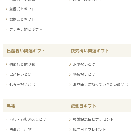
金婚式とギフト
銀婚式とギフト
プラチナ婚とギフト
出産祝い関連ギフト
快気祝い関連ギフト
初節句と贈り物
退院祝いとは
出産祝いとは
快気祝いとは
七五三祝いとは
お見舞いに持っていきたい商品は
弔事
記念日ギフト
香典・香典お返しとは
結婚記念日とプレゼント
法事と引出物
誕生日とプレゼント