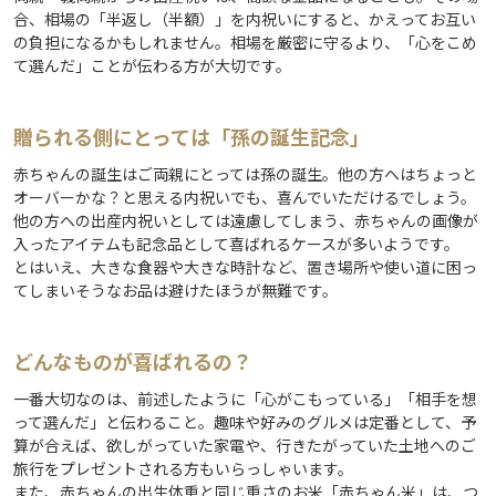
合、相場の「半返し（半額）」を内祝いにすると、かえってお互い
の負担になるかもしれません。相場を厳密に守るより、「心をこめ
て選んだ」ことが伝わる方が大切です。
贈られる側にとっては「孫の誕生記念」
赤ちゃんの誕生はご両親にとっては孫の誕生。他の方へはちょっと
オーバーかな？と思える内祝いでも、喜んでいただけるでしょう。
他の方への出産内祝いとしては遠慮してしまう、赤ちゃんの画像が
入ったアイテムも記念品として喜ばれるケースが多いようです。
とはいえ、大きな食器や大きな時計など、置き場所や使い道に困っ
てしまいそうなお品は避けたほうが無難です。
どんなものが喜ばれるの？
一番大切なのは、前述したように「心がこもっている」「相手を想
って選んだ」と伝わること。趣味や好みのグルメは定番として、予
算が合えば、欲しがっていた家電や、行きたがっていた土地へのご
旅行をプレゼントされる方もいらっしゃいます。
また、赤ちゃんの出生体重と同じ重さのお米「赤ちゃん米」は、つ