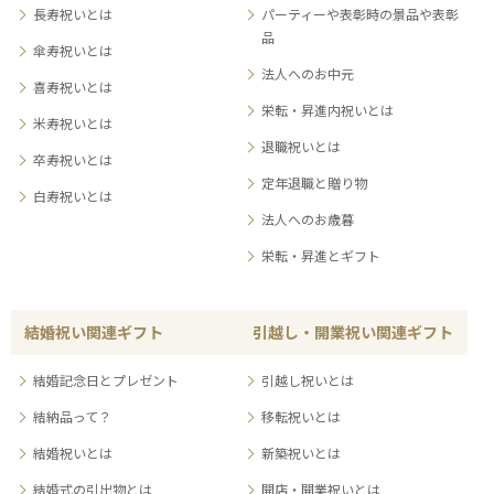
長寿祝いとは
パーティーや表彰時の景品や表彰
品
傘寿祝いとは
法人へのお中元
喜寿祝いとは
栄転・昇進内祝いとは
米寿祝いとは
退職祝いとは
卒寿祝いとは
定年退職と贈り物
白寿祝いとは
法人へのお歳暮
栄転・昇進とギフト
結婚祝い関連ギフト
引越し・開業祝い関連ギフト
結婚記念日とプレゼント
引越し祝いとは
結納品って？
移転祝いとは
結婚祝いとは
新築祝いとは
結婚式の引出物とは
開店・開業祝いとは