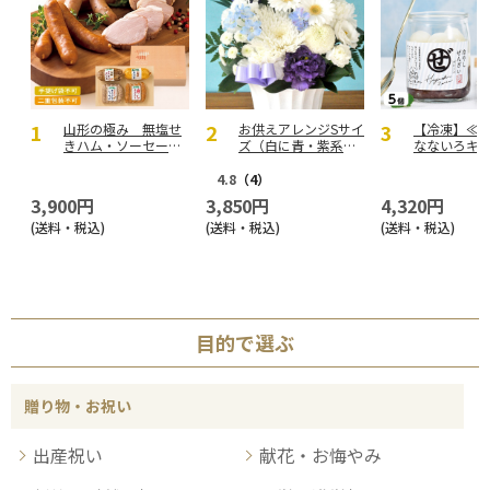
山形の極み 無塩せ
お供えアレンジSサイ
【冷凍】≪
きハム・ソーセージ
ズ（白に青・紫系を
なないろキ
セットＡ【慶事用】
入れて）
北海道冷や
い5本セット
4.8
（4）
3,900円
3,850円
4,320円
(送料・税込)
(送料・税込)
(送料・税込)
目的で選ぶ
贈り物・お祝い
出産祝い
献花・お悔やみ