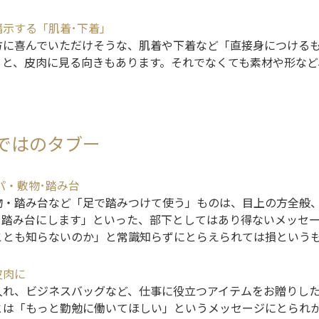
暗示する「肌着･下着」
方に喜んでいただけそうな、肌着や下着など「直接身につける
」と、皮肉に見る向きもあります。それでなくても素材や形など
。
ではのタブー
パ・敷物･踏み台
物・踏み台など「足で踏みつけて使う」ものは、目上の方全般
を踏み台にします」といった、部下としてはあり得ないメッセ
ことも知らないのか」と常識知らずにとらえられては損という
皮肉に
入れ、ビジネスバッグなど、仕事に役立つアイテムをお贈りし
とは「もっと勤勉に働いてほしい」というメッセージにとられ