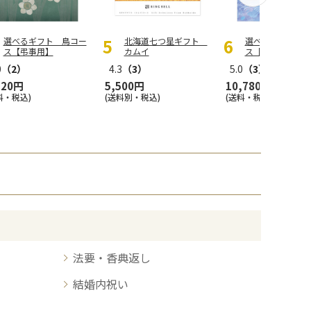
選べるギフト 鳥コー
北海道七つ星ギフト
選べるギフト 
ス【弔事用】
カムイ
ス【慶事用】
0
（2）
4.3
（3）
5.0
（3）
520円
5,500円
10,780円
料・税込)
(送料別・税込)
(送料・税込)
法要・香典返し
結婚内祝い