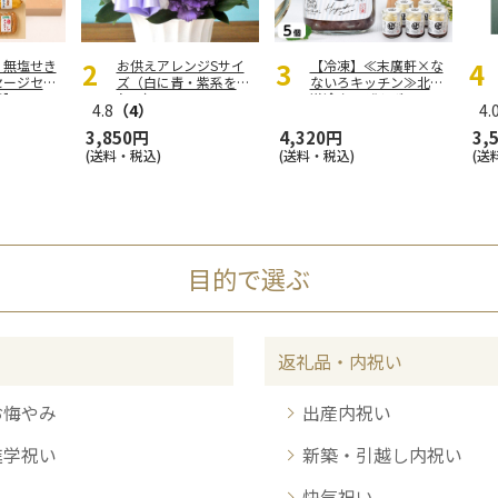
 無塩せき
お供えアレンジSサイ
【冷凍】≪末廣軒×な
セージセッ
ズ（白に青・紫系を入
ないろキッチン≫北海
用】
れて）
道冷やしぜんざい5
…
4.8
（4）
4.
3,850円
4,320円
3,
(送料・税込)
(送料・税込)
(送
目的で選ぶ
返礼品・内祝い
お悔やみ
出産内祝い
進学祝い
新築・引越し内祝い
快気祝い