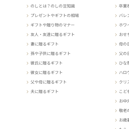
のしとは？のしの豆知識
卒業
プレゼントやギフトの相場
バレ
ギフトや贈り物のマナー
ホワ
友人・友達に贈るギフト
おせ
妻に贈るギフト
母の
孫や子供に贈るギフト
父の
彼氏に贈るギフト
ひな
彼女に贈るギフト
ハロ
父や母に贈るギフト
クリ
夫に贈るギフト
こど
お中
敬老
お歳