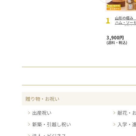
山形の極み
ハム・ソー
トＡ【慶事
3,900円
(送料・税込)
贈り物・お祝い
出産祝い
献花・
新築・引越し祝い
入学・
法人・ビジネス