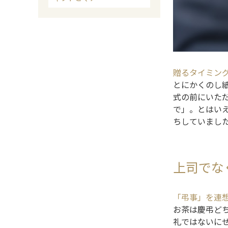
贈るタイミン
とにかくのし
式の前にいた
で」。とはい
ちしていまし
上司でな
「弔事」を連
お茶は慶弔ど
礼ではないに