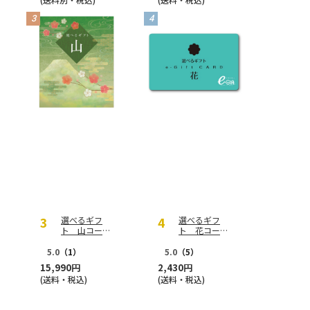
選べるギフ
選べるギフ
ト 山コース
ト 花コース
【慶事用】
（ｅ－Ｇｉｆ
ｔ）【慶事
5.0
（1）
5.0
（5）
用】
15,990円
2,430円
(送料・税込)
(送料・税込)