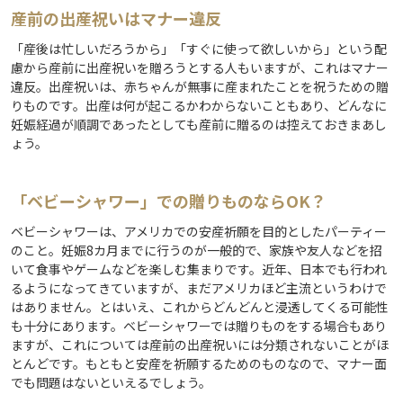
産前の出産祝いはマナー違反
「産後は忙しいだろうから」「すぐに使って欲しいから」という配
慮から産前に出産祝いを贈ろうとする人もいますが、これはマナー
違反。出産祝いは、赤ちゃんが無事に産まれたことを祝うための贈
りものです。出産は何が起こるかわからないこともあり、どんなに
妊娠経過が順調であったとしても産前に贈るのは控えておきまあし
ょう。
「ベビーシャワー」での贈りものならOK？
ベビーシャワーは、アメリカでの安産祈願を目的としたパーティー
のこと。妊娠8カ月までに行うのが一般的で、家族や友人などを招
いて食事やゲームなどを楽しむ集まりです。近年、日本でも行われ
るようになってきていますが、まだアメリカほど主流というわけで
はありません。とはいえ、これからどんどんと浸透してくる可能性
も十分にあります。ベビーシャワーでは贈りものをする場合もあり
ますが、これについては産前の出産祝いには分類されないことがほ
とんどです。もともと安産を祈願するためのものなので、マナー面
でも問題はないといえるでしょう。