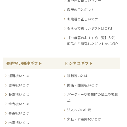
お中元と正しいマナー
敬老の日とギフト
お歳暮と正しいマナー
もらって嬉しいギフトはこれ!
【お歳暮のおすすめ一覧】人気
商品から厳選したギフトをご紹介
長寿祝い関連ギフト
ビジネスギフト
還暦祝いとは
移転祝いとは
古希祝いとは
開店・開業祝いとは
長寿祝いとは
パーティーや表彰時の景品や表彰
品
傘寿祝いとは
法人へのお中元
喜寿祝いとは
栄転・昇進内祝いとは
米寿祝いとは