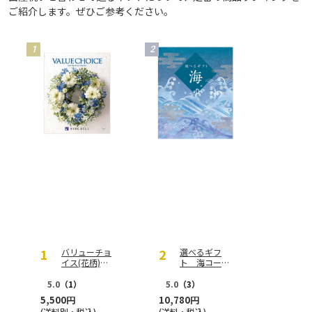
ご紹介します。ぜひご参考ください。
バリューチョ
選べるギフ
イス(花柄)
ト 海コース
シアン
【慶事用】
5.0
（1）
5.0
（3）
5,500円
10,780円
(送料別・税込)
(送料・税込)