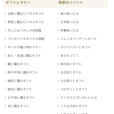
ギフトとマナー
季節のイベント
女性に贈るビジネスギフト
成人祝いとは
男性に贈るビジネスギフト
入学祝いとは
のしとは？のしの豆知識
卒業祝いとは
プレゼントやギフトの相場
バレンタインデーとギフト
ギフトや贈り物のマナー
ホワイトデーとギフト
友人・友達に贈るギフト
おせちって？
妻に贈るギフト
母の日とギフト
孫や子供に贈るギフト
父の日とギフト
彼氏に贈るギフト
ひな祭りとギフト
彼女に贈るギフト
ハロウィンとギフト
父や母に贈るギフト
クリスマスプレゼントとは
夫に贈るギフト
こどもの日とギフト