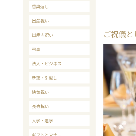
香典返し
出産祝い
ご祝儀と
出産内祝い
弔事
法人・ビジネス
新築・引越し
快気祝い
長寿祝い
入学・進学
ギフトとマナー