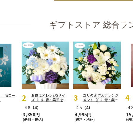
ギフトストア 総合ラ
ト 海コー
お供えアレンジSサイ
ユリのお供えアレンジ
】
ズ（白に青・紫系を入
メント（白に青・紫系
れて）
を入れて）
4.8
（4）
4.5
（4）
4.
3,850円
4,995円
15
(送料・税込)
(送料・税込)
(送