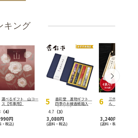
ンキング
選べるギフト 山コー
香彩堂 進物ギフト
三代目秀吉 稲庭
ス【弔事用】
四季のお線香紙箱入
ん 贈答 200g
【弔事用】
入り(8人前)
8
（4）
4.7
（3）
,990円
3,080円
3,240円
料・税込)
(送料・税込)
(送料・税込)