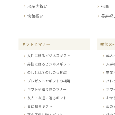
出産内祝い
弔事
快気祝い
長寿祝
ギフトとマナー
季節の
女性に贈るビジネスギフト
成人
男性に贈るビジネスギフト
入学
のしとは？のしの豆知識
卒業
プレゼントやギフトの相場
バレ
ギフトや贈り物のマナー
ホワ
友人・友達に贈るギフト
おせ
妻に贈るギフト
母の
孫や子供に贈るギフト
父の