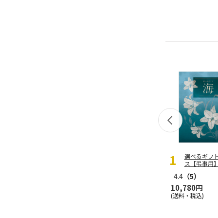
選べるギフ
ス【弔事用
4.4
（5）
10,780円
(送料・税込)