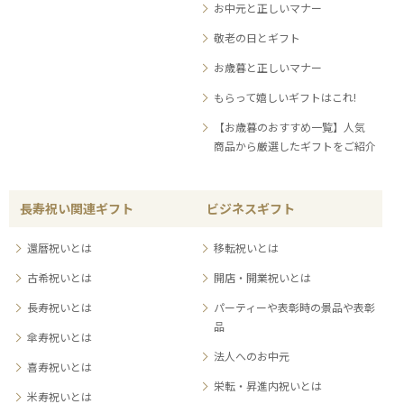
お中元と正しいマナー
敬老の日とギフト
お歳暮と正しいマナー
もらって嬉しいギフトはこれ!
【お歳暮のおすすめ一覧】人気
商品から厳選したギフトをご紹介
長寿祝い関連ギフト
ビジネスギフト
還暦祝いとは
移転祝いとは
古希祝いとは
開店・開業祝いとは
長寿祝いとは
パーティーや表彰時の景品や表彰
品
傘寿祝いとは
法人へのお中元
喜寿祝いとは
栄転・昇進内祝いとは
米寿祝いとは