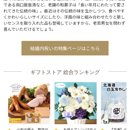
である両口屋是清など、老舗の和菓子は「長い年月にわたって愛さ
れてきた伝統の味」。最近はその伝統の味を生かしつつ、食べやす
くかわいらしいサイズにしたり、洋風の味と組み合わせたりと新し
いセンスを取り入れた品も登場していますから、老若男女を問わず
喜んでいただけるでしょう。
結婚内祝いの特集ページはこちら
ギフトストア 総合ランキング
山形の極み 無塩せ
お供えアレンジSサイ
【冷凍】≪