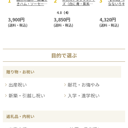
きハム・ソーセージ
ズ（白に青・紫系を
なないろキ
セットＡ【慶事用】
入れて）
北海道冷や
い5本セット
4.8
（4）
3,900円
3,850円
4,320円
(送料・税込)
(送料・税込)
(送料・税込)
目的で選ぶ
贈り物・お祝い
出産祝い
献花・お悔やみ
新築・引越し祝い
入学・進学祝い
返礼品・内祝い