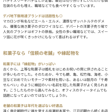
パティスリーキハチなどが定番。最近は切り分けずにいただける個
包装のものも増え、職場などでも食べやすくなっています。
デパ地下御用達ブランドは話題性も◎
マカロンが有名なピエール・エルメ、濃厚なザッハトルテのデメ
ル、優雅な焼き菓子のダロワイヨなど、デパートの洋菓子売り場で
人気のブランドはギフトの鉄板。女性の多い職場などでは、スイー
ツ話に花が咲くきっかけにもなって喜ばれるはずです。
和菓子なら「信頼の老舗」や縁起物を
和菓子には「縁起物」がいっぱい
古くから、上等な和菓子は婚礼をはじめお祝いの席に供されること
が多いものでした。そのためか、今でも鶴、亀、松竹梅、海老、小
豆などおめでたいモチーフや素材を用いる、あるいは鼓月の「千寿
せんべい」のように縁起のいい名前を冠した和菓子がよく見られま
す。こうしたものから選んでみると、オフィスのティータイムでも
話題になってよいのではないでしょうか。
老舗の和菓子は年代を選ばない好適品
遠く南北朝時代に端を発する塩瀬総本家や、江戸初期から続く名店