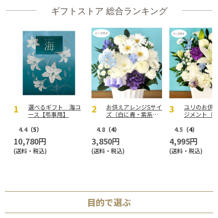
ギフトストア 総合ランキング
選べるギフト 海コ
お供えアレンジSサイ
ユリのお供
ース【弔事用】
ズ（白に青・紫系を
ジメント（
入れて）
紫系を入れ
4.4
（5）
4.8
（4）
4.5
（4）
10,780円
3,850円
4,995円
(送料・税込)
(送料・税込)
(送料・税込)
目的で選ぶ