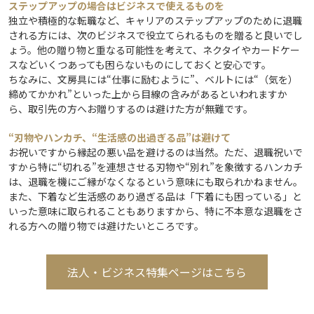
ステップアップの場合はビジネスで使えるものを
独立や積極的な転職など、キャリアのステップアップのために退職
される方には、次のビジネスで役立てられるものを贈ると良いでし
ょう。他の贈り物と重なる可能性を考えて、ネクタイやカードケー
スなどいくつあっても困らないものにしておくと安心です。
ちなみに、文房具には“仕事に励むように”、ベルトには“（気を）
締めてかかれ”といった上から目線の含みがあるといわれますか
ら、取引先の方へお贈りするのは避けた方が無難です。
“刃物やハンカチ、“生活感の出過ぎる品”は避けて
お祝いですから縁起の悪い品を避けるのは当然。ただ、退職祝いで
すから特に“切れる”を連想させる刃物や“別れ”を象徴するハンカチ
は、退職を機にご縁がなくなるという意味にも取られかねません。
また、下着など生活感のあり過ぎる品は「下着にも困っている」と
いった意味に取られることもありますから、特に不本意な退職をさ
れる方への贈り物では避けたいところです。
法人・ビジネス特集ページはこちら