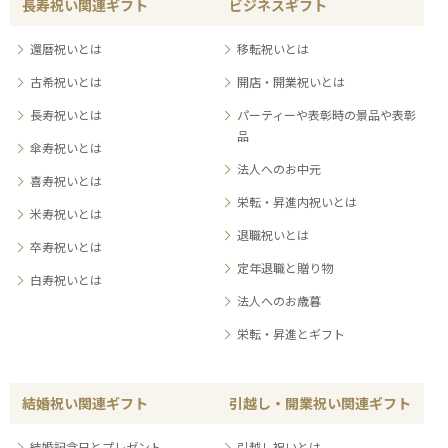
長寿祝い関連ギフト
ビジネスギフト
還暦祝いとは
移転祝いとは
古希祝いとは
開店・開業祝いとは
長寿祝いとは
パーティーや表彰時の景品や表彰
品
傘寿祝いとは
法人へのお中元
喜寿祝いとは
栄転・昇進内祝いとは
米寿祝いとは
退職祝いとは
卒寿祝いとは
定年退職と贈り物
白寿祝いとは
法人へのお歳暮
栄転・昇進とギフト
結婚祝い関連ギフト
引越し・開業祝い関連ギフト
結婚記念日とプレゼント
引越し祝いとは