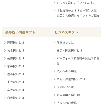
もらって嬉しいギフトはこれ!
【お歳暮のおすすめ一覧】人気
商品から厳選したギフトをご紹介
長寿祝い関連ギフト
ビジネスギフト
還暦祝いとは
移転祝いとは
古希祝いとは
開店・開業祝いとは
長寿祝いとは
パーティーや表彰時の景品や表彰
品
傘寿祝いとは
法人へのお中元
喜寿祝いとは
栄転・昇進内祝いとは
米寿祝いとは
退職祝いとは
卒寿祝いとは
定年退職と贈り物
白寿祝いとは
法人へのお歳暮