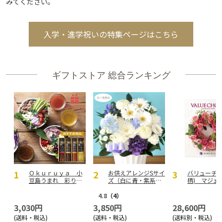
みてください。
入学・進学祝いの特集ページはこちら
ギフトストア 総合ランキング
Ｏｋｕｒｕｙａ 小
お供えアレンジSサイ
バリューチョ
豆島うまれ 彩りド
ズ（白に青・紫系を
柄) マジェ
レッシングセットＡ
入れて）
【弔事用】
4.8
（4）
3,030円
3,850円
28,600円
(送料・税込)
(送料・税込)
(送料別・税込)