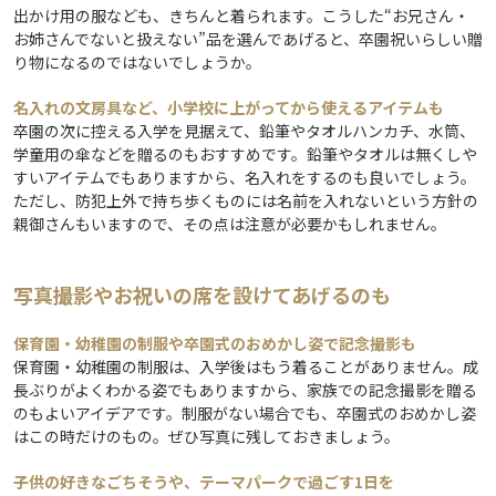
出かけ用の服なども、きちんと着られます。こうした“お兄さん・
お姉さんでないと扱えない”品を選んであげると、卒園祝いらしい贈
り物になるのではないでしょうか。
名入れの文房具など、小学校に上がってから使えるアイテムも
卒園の次に控える入学を見据えて、鉛筆やタオルハンカチ、水筒、
学童用の傘などを贈るのもおすすめです。鉛筆やタオルは無くしや
すいアイテムでもありますから、名入れをするのも良いでしょう。
ただし、防犯上外で持ち歩くものには名前を入れないという方針の
親御さんもいますので、その点は注意が必要かもしれません。
写真撮影やお祝いの席を設けてあげるのも
保育園・幼稚園の制服や卒園式のおめかし姿で記念撮影も
保育園・幼稚園の制服は、入学後はもう着ることがありません。成
長ぶりがよくわかる姿でもありますから、家族での記念撮影を贈る
のもよいアイデアです。制服がない場合でも、卒園式のおめかし姿
はこの時だけのもの。ぜひ写真に残しておきましょう。
子供の好きなごちそうや、テーマパークで過ごす1日を