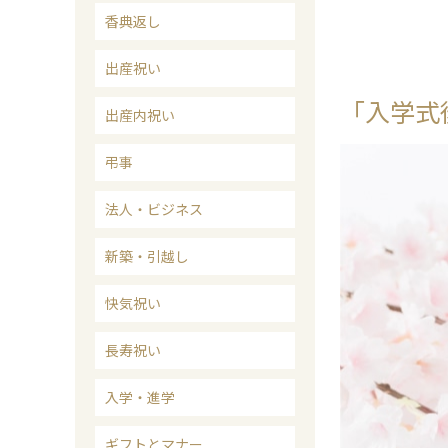
香典返し
出産祝い
「入学式
出産内祝い
弔事
法人・ビジネス
新築・引越し
快気祝い
長寿祝い
入学・進学
ギフトとマナー