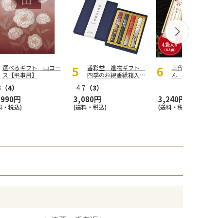
選べるギフト 山コー
香彩堂 進物ギフト
三代目秀吉 稲庭
ス【弔事用】
四季のお線香紙箱入
ん 贈答 200g
【弔事用】
入り(8人前)
8
（4）
4.7
（3）
,990円
3,080円
3,240円
料・税込)
(送料・税込)
(送料・税込)