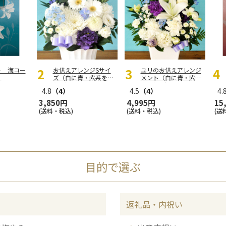
ト 海コー
お供えアレンジSサイ
ユリのお供えアレンジ
】
ズ（白に青・紫系を入
メント（白に青・紫系
れて）
を入れて）
4.8
（4）
4.5
（4）
4.
3,850円
4,995円
15
(送料・税込)
(送料・税込)
(送
目的で選ぶ
返礼品・内祝い