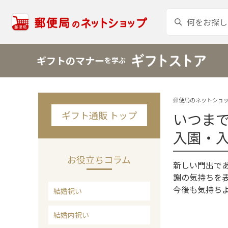
ギフトのマナー
を学ぶ
郵便局のネットショッ
ギフト通販 トップ
いつま
入園・
お役立ちコラム
新しい門出で
謝の気持ちを
今後も気持ち
結婚祝い
結婚内祝い