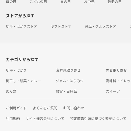
母の日
こどもの日
父の日
お中元
敬老の日
ストアから探す
切手・はがきストア
ギフトストア
食品・グルメストア
カテゴリから探す
切手・はがき
海鮮お取り寄せ
肉お取り寄せ
梅干し・惣菜・カレー
ジャム・はちみつ
調味料・ドレッ
めん類
雑貨・日用品
スイーツ
ご利用ガイド
よくあるご質問
お問い合わせ
利用規約
サイト運営会社について
特定商取引法に基づく表記について