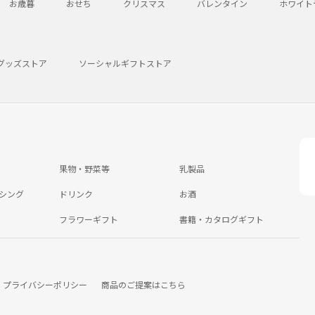
お歳暮
おせち
クリスマス
バレンタイン
ホワイト
グッズストア
ソーシャルギフトストア
果物・野菜等
乳製品
シング
ドリンク
お酒
フラワーギフト
書籍・カタログギフト
プライバシーポリシー
商品のご提案はこちら