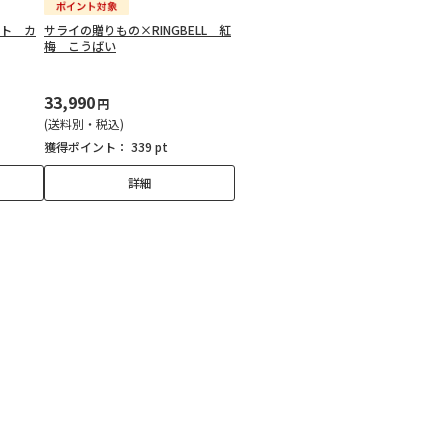
ント カ
サライの贈りもの×RINGBELL 紅
梅 こうばい
33,990
円
(送料別・税込)
獲得ポイント：
339 pt
詳細