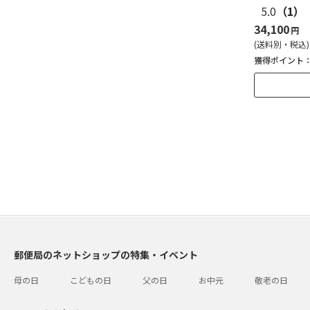
5.0
（1）
34,100
円
(送料別・税込)
獲得ポイント
郵便局のネットショップの特集・イベント
母の日
こどもの日
父の日
お中元
敬老の日