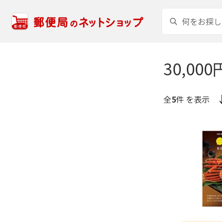
30,000
全
5
件 を表示