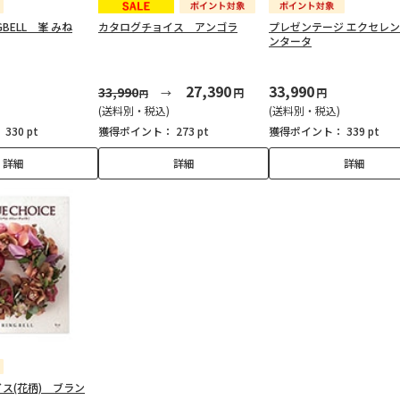
GBELL 峯 みね
カタログチョイス アンゴラ
プレゼンテージ エクセレ
ンタータ
27,390
33,990
33,990
円
円
円
(送料別・税込)
(送料別・税込)
：
330 pt
獲得ポイント：
273 pt
獲得ポイント：
339 pt
詳細
詳細
詳細
ス(花柄) ブラン