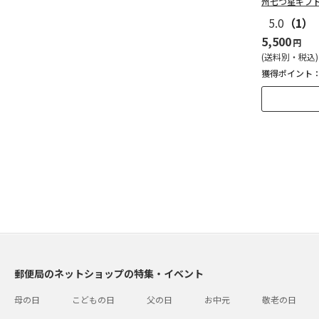
州七つ星ギフ
5.0
（1）
5,500
円
(送料別・税込)
獲得ポイント
郵便局のネットショップの特集・イベント
母の日
こどもの日
父の日
お中元
敬老の日