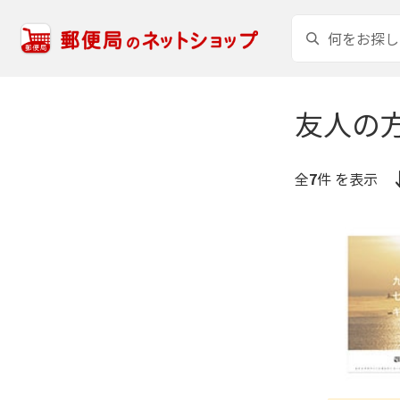
友人の
全
7
件 を表示