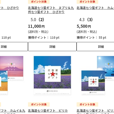
フト ひざかり
北海道七つ星ギフト ヌプリ＆九
北海道七つ星ギフト カム
州七つ星ギフト ひざかり
5.0
（2）
4.3
（3）
11,000
5,500
円
円
(送料別・税込)
(送料別・税込)
：
110 pt
獲得ポイント：
110 pt
獲得ポイント：
55 pt
詳細
詳細
詳細
ギフト カムイ＆九
北海道七つ星ギフト ピリカ
北海道七つ星ギフト ピリ