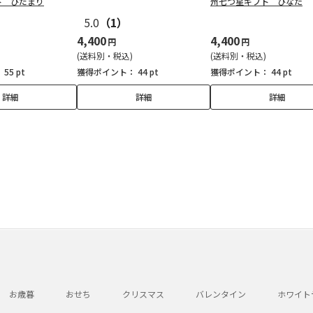
ト ひだまり
州七つ星ギフト ひなた
5.0
（1）
4,400
4,400
円
円
(送料別・税込)
(送料別・税込)
：
55 pt
獲得ポイント：
44 pt
獲得ポイント：
44 pt
詳細
詳細
詳細
お歳暮
おせち
クリスマス
バレンタイン
ホワイト