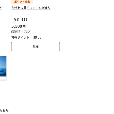
イ
九州七つ星ギフト ひだまり
5.0
（1）
5,500
円
(送料別・税込)
獲得ポイント：
55 pt
詳細
カ＆九