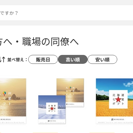
方へ・職場の同僚へ
販売日
高い順
安い順
並べ替え：