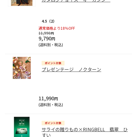
4.5
（2）
通常価格より18％OFF
11,990
円
9,790
円
(送料別・税込)
プレゼンテージ ノクターン
11,990
円
(送料別・税込)
サライの贈りもの×RINGBELL 翡翠 ひ
すい