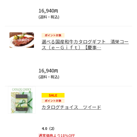
16,940
円
(送料・税込)
選べる国産和牛カタログギフト 清栄コー
ス（ｅ－Ｇｉｆｔ）【慶事
…
16,940
円
(送料・税込)
カタログチョイス ツイード
4.0
（2）
通常価格より18％OFF