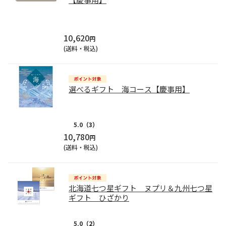
10,620
円
(送料・税込)
選べるギフト 海コース【慶事用】
5.0
（3）
10,780
円
(送料・税込)
北海道七つ星ギフト ヌプリ＆九州七つ星
ギフト ひざかり
5.0
（2）