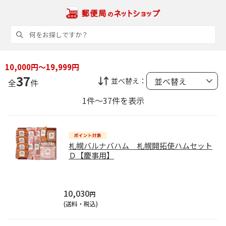
10,000円～19,999円
37
並べ替え：
全
件
1件～37件を表示
札幌バルナバハム 札幌開拓使ハムセット
Ｄ【慶事用】
10,030
円
(送料・税込)