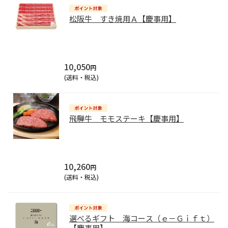
松阪牛 すき焼用Ａ【慶事用】
10,050
円
(送料・税込)
飛騨牛 モモステーキ【慶事用】
10,260
円
(送料・税込)
選べるギフト 海コース（ｅ－Ｇｉｆｔ）
【慶事用】