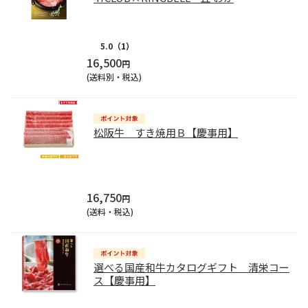
5.0
（1）
16,500
円
(送料別・税込)
松阪牛 すき焼用Ｂ【慶事用】
16,750
円
(送料・税込)
選べる国産和牛カタログギフト 清栄コー
ス【慶事用】