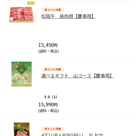
松阪牛 焼肉用【慶事用】
15,450
円
(送料・税込)
選べるギフト 山コース【慶事用】
5.0
（1）
15,990
円
(送料・税込)
47CLUB×RINGBELL 丘 おか