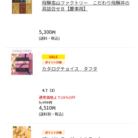
飛騨高山ファクトリー こだわり飛騨丼の
具詰合せＢ【慶事用】
5,300
円
(送料・税込)
カタログチョイス タフタ
4.7
（3）
通常価格より16％OFF
5,390
円
4,510
円
(送料別・税込)