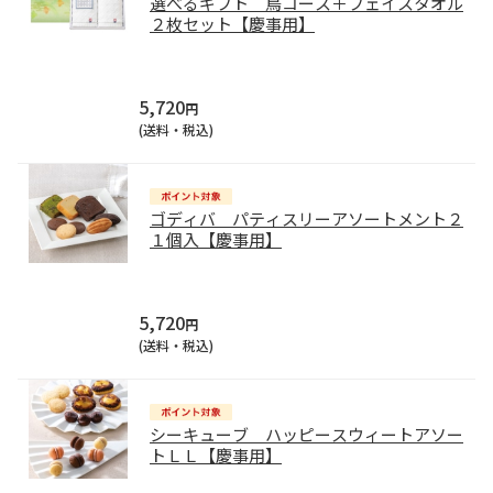
選べるギフト 鳥コース＋フェイスタオル
２枚セット【慶事用】
5,720
円
(送料・税込)
ゴディバ パティスリーアソートメント２
１個入【慶事用】
5,720
円
(送料・税込)
シーキューブ ハッピースウィートアソー
トＬＬ【慶事用】