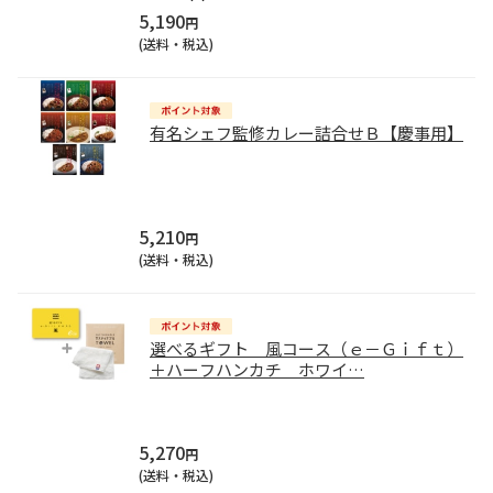
5,190
円
(送料・税込)
有名シェフ監修カレー詰合せＢ【慶事用】
5,210
円
(送料・税込)
選べるギフト 風コース（ｅ－Ｇｉｆｔ）
＋ハーフハンカチ ホワイ
…
5,270
円
(送料・税込)