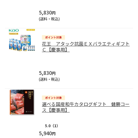
5,830
円
(送料・税込)
花王 アタック抗菌ＥＸバラエティギフト
Ｃ【慶事用】
5,830
円
(送料・税込)
選べる国産和牛カタログギフト 健勝コー
ス【慶事用】
5.0
（1）
5,940
円