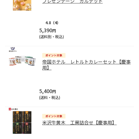
プレゼンテージ カルテット
4.8
（4）
5,390
円
(送料別・税込)
帝国ホテル レトルトカレーセット【慶事
用】
5,400
円
(送料・税込)
米沢牛黄木 工房詰合せ【慶事用】