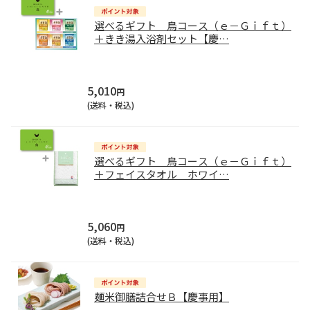
選べるギフト 鳥コース（ｅ－Ｇｉｆｔ）
＋きき湯入浴剤セット【慶
…
5,010
円
(送料・税込)
選べるギフト 鳥コース（ｅ－Ｇｉｆｔ）
＋フェイスタオル ホワイ
…
5,060
円
(送料・税込)
麺米御膳詰合せＢ【慶事用】