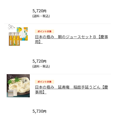
5,720
円
(送料・税込)
日本の極み 朝のジュースセットＢ【慶事
用】
5,720
円
(送料・税込)
日本の極み 延寿庵 稲庭手延うどん【慶
事用】
5,730
円