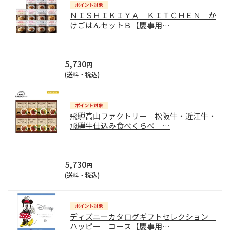
ＮＩＳＨＩＫＩＹＡ ＫＩＴＣＨＥＮ か
けごはんセットＢ【慶事用
…
5,730
円
(送料・税込)
飛騨高山ファクトリー 松阪牛・近江牛・
飛騨牛仕込み食べくらべ
…
5,730
円
(送料・税込)
ディズニーカタログギフトセレクション
ハッピー コース【慶事用
…