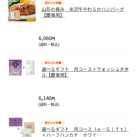
山形の極み 米沢牛やわらかハンバーグ
【慶事用】
6,060
円
(送料・税込)
選べるギフト 月コース＋ウォッシュタオ
ル【慶事用】
6,140
円
(送料・税込)
選べるギフト 月コース（ｅ－Ｇｉｆｔ）
＋ハーフハンカチ ホワイ
…