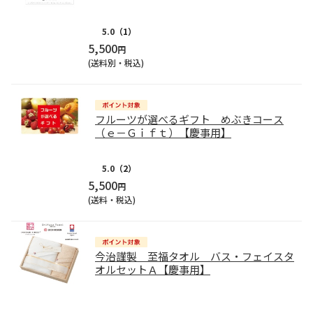
5.0
（1）
5,500
円
(送料別・税込)
フルーツが選べるギフト めぶきコース
（ｅ－Ｇｉｆｔ）【慶事用】
5.0
（2）
5,500
円
(送料・税込)
今治謹製 至福タオル バス・フェイスタ
オルセットＡ【慶事用】