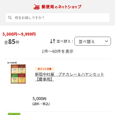
5,000円～9,999円
85
並べ替え：
全
件
1件～60件を表示
新宿中村屋 プチカレー＆ハヤシセット
【慶事用】
5,000
円
(送料・税込)