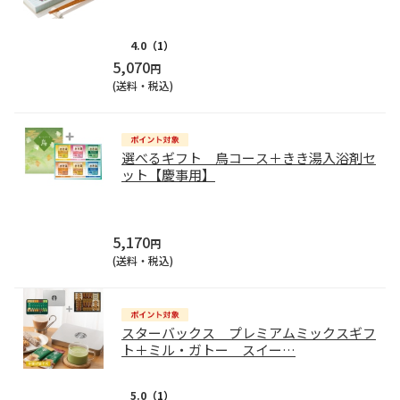
4.0
（1）
5,070
円
(送料・税込)
選べるギフト 鳥コース＋きき湯入浴剤セ
ット【慶事用】
5,170
円
(送料・税込)
スターバックス プレミアムミックスギフ
ト＋ミル・ガトー スイー
…
5.0
（1）