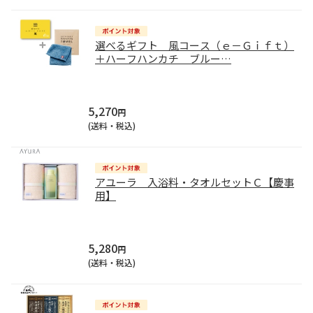
選べるギフト 風コース（ｅ－Ｇｉｆｔ）
＋ハーフハンカチ ブルー
…
5,270
円
(送料・税込)
アユーラ 入浴料・タオルセットＣ【慶事
用】
5,280
円
(送料・税込)