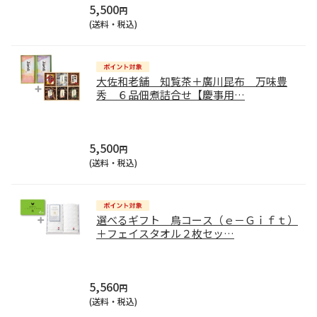
5,500
円
(送料・税込)
大佐和老舗 知覧茶＋廣川昆布 万味豊
秀 ６品佃煮詰合せ【慶事用
…
5,500
円
(送料・税込)
選べるギフト 鳥コース（ｅ－Ｇｉｆｔ）
＋フェイスタオル２枚セッ
…
5,560
円
(送料・税込)