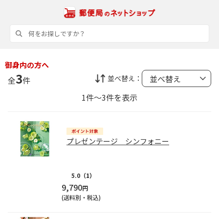
御身内の方へ
3
並べ替え：
全
件
1件～3件を表示
プレゼンテージ シンフォニー
5.0
（1）
9,790
円
(送料別・税込)