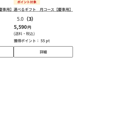
慶事用】
選べるギフト 月コース【慶事用】
5.0
（3）
5,590
円
(送料・税込)
獲得ポイント：
55 pt
詳細