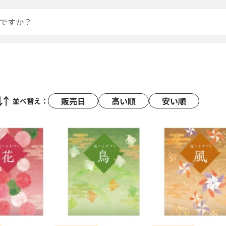
販売日
高い順
安い順
並べ替え：