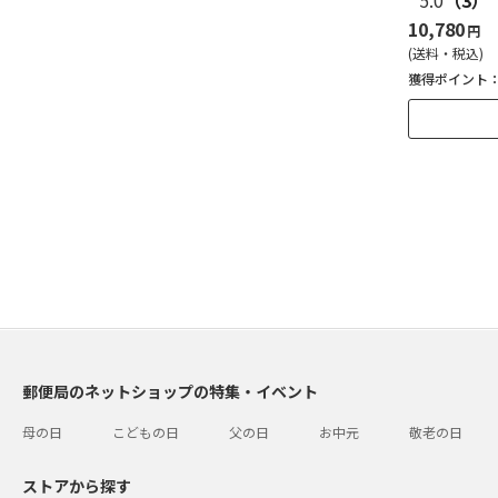
5.0
（3）
10,780
円
(送料・税込)
獲得ポイント
郵便局のネットショップの特集・イベント
母の日
こどもの日
父の日
お中元
敬老の日
ストアから探す