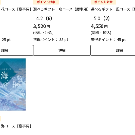
 花コース【慶事用】
選べるギフト 鳥コース【慶事用】
選べるギフト 風コース【
4.2
（6）
5.0
（2）
3,520
4,550
円
円
(送料・税込)
(送料・税込)
：
25 pt
獲得ポイント：
35 pt
獲得ポイント：
45 pt
詳細
詳細
詳細
 海コース【慶事用】