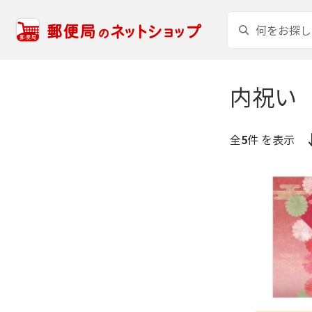
内祝い
全
5
件 を表示