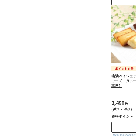
横浜ベイシェ
ワーズ ガト
事用】
2,490
円
(送料・税込)
獲得ポイント