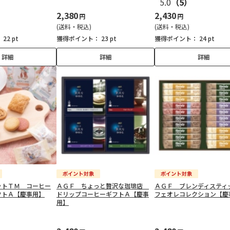
5.0
（5）
2,380
2,430
円
円
(送料・税込)
(送料・税込)
：
22 pt
獲得ポイント：
23 pt
獲得ポイント：
24 pt
詳細
詳細
詳細
ットＴＭ コーヒー
ＡＧＦ ちょっと贅沢な珈琲店
ＡＧＦ ブレンディスティ
フトＡ【慶事用】
ドリップコーヒーギフトＡ【慶事
フェオレコレクション【慶
用】