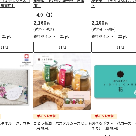
ツフィナンシェ＆ゴ
華優雅 えびせん詰合せ【弔事
祝七宝 フェイスタオル２
【慶事用】
用】
ト
4.0
（1）
2,160
2,200
円
円
(送料・税込)
(送料別・税込)
：
21 pt
獲得ポイント：
21 pt
獲得ポイント：
22 pt
詳細
詳細
詳細
スタオル クレマチ
ごとう醤油 パステルムースセット
選べるギフト 花コース（
【弔事用】
ｆｔ）【慶事用】