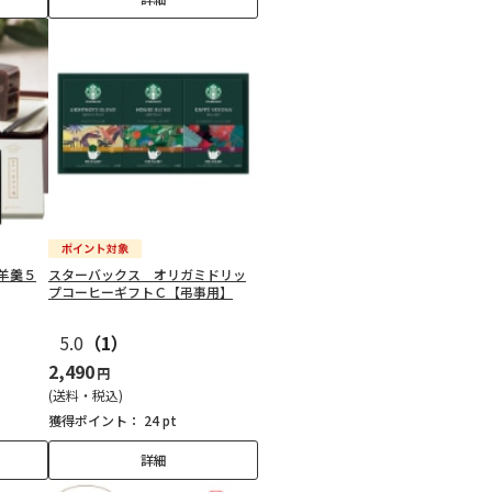
羊羹５
スターバックス オリガミドリッ
プコーヒーギフトＣ【弔事用】
5.0
（1）
2,490
円
(送料・税込)
獲得ポイント：
24 pt
詳細