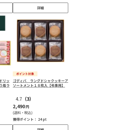
詳細
ドリッ
ゴディバ ラングドシャクッキーア
う苺ラ
ソートメント１８枚入【弔事用】
4.7
（3）
2,490
円
(送料・税込)
獲得ポイント：
24 pt
詳細