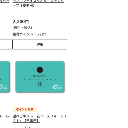
枚セッ
モネ フェイスタオル レモンリ
ーフ【慶事用】
2,200
円
(送料・税込)
獲得ポイント：
22 pt
詳細
ｅ－Ｇｉ
選べるギフト 花コース（ｅ－Ｇｉ
ｆｔ）【弔事用】