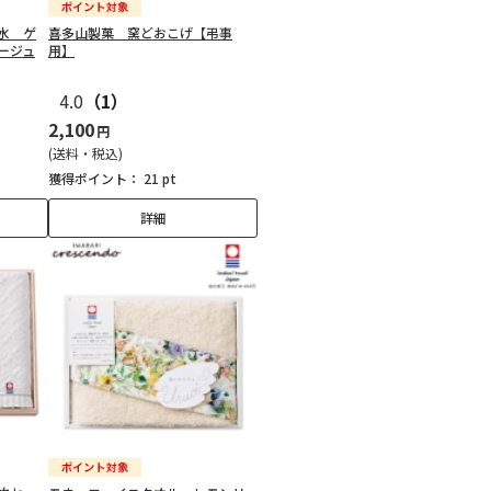
水 ゲ
喜多山製菓 窯どおこげ【弔事
ージュ
用】
4.0
（1）
2,100
円
(送料・税込)
獲得ポイント：
21 pt
詳細