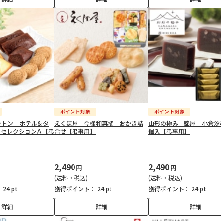
ラトン ホテル＆タ
えくぼ屋 今様和菓撰 おかき詰
山形の極み 錦屋 小倉汐
ーセレクションＡ【弔
合せ【弔事用】
個入【弔事用】
2,490
2,490
円
円
(送料・税込)
(送料・税込)
：
24 pt
獲得ポイント：
24 pt
獲得ポイント：
24 pt
詳細
詳細
詳細