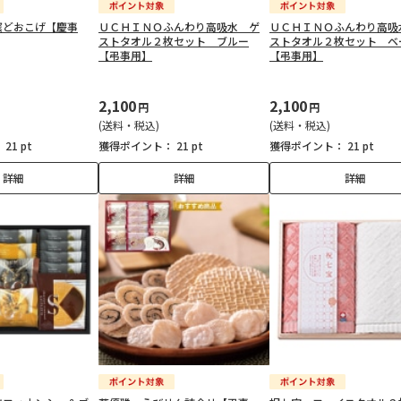
窯どおこげ【慶事
ＵＣＨＩＮＯふんわり高吸水 ゲ
ＵＣＨＩＮＯふんわり高吸
ストタオル２枚セット ブルー
ストタオル２枚セット ベ
【弔事用】
【弔事用】
2,100
2,100
円
円
(送料・税込)
(送料・税込)
：
21 pt
獲得ポイント：
21 pt
獲得ポイント：
21 pt
詳細
詳細
詳細