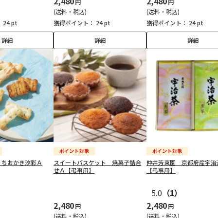
2,480
2,480
円
円
(送料・税込)
(送料・税込)
：
24 pt
獲得ポイント：
24 pt
獲得ポイント：
24 pt
詳細
詳細
詳細
くちおかき汐彩Ａ
スイートバスケット 焼菓子詰合
仲井芳東園 京都府産宇治
せＡ【弔事用】
【弔事用】
5.0
（1）
2,480
2,480
円
円
(送料・税込)
(送料・税込)