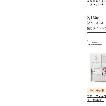
ごろっとナッ
ーフレットＡ
2,160
円
(送料・税込)
獲得ポイント
モネ フェイ
ス【慶事用】