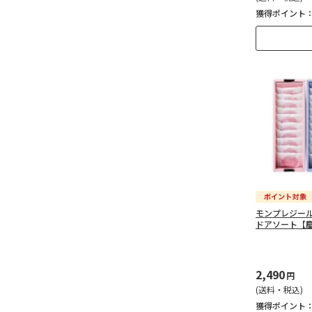
獲得ポイント
モンプレジー
ドアソート【
2,490
円
(送料・税込)
獲得ポイント