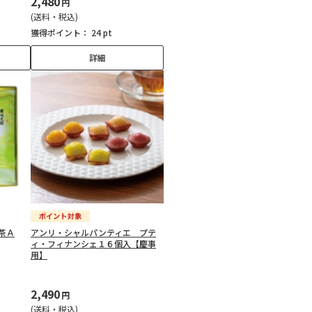
2,480
円
(送料・税込)
獲得ポイント：
24 pt
詳細
茶Ａ
アンリ・シャルパンティエ プテ
ィ・フィナンシェ１６個入【慶事
用】
2,490
円
(送料・税込)