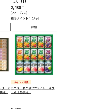
5.0
（1）
2,430
円
(送料・税込)
獲得ポイント：
24 pt
詳細
ック カ
カゴメ すこやかファミリーギフ
事用】
トＡ【慶事用】