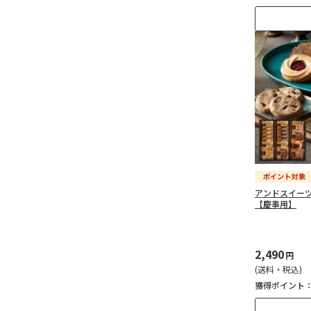
アンドスイー
【慶事用】
2,490
円
(送料・税込)
獲得ポイント