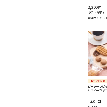
2,200
円
(送料・税込)
獲得ポイント
ピーターラビ
＆スイーツギ
5.0
（1）