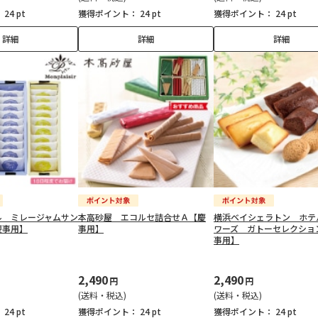
：
24 pt
獲得ポイント：
24 pt
獲得ポイント：
24 pt
詳細
詳細
詳細
ル ミレージャムサン
本高砂屋 エコルセ詰合せＡ【慶
横浜ベイシェラトン ホテ
慶事用】
事用】
ワーズ ガトーセレクショ
事用】
2,490
2,490
円
円
(送料・税込)
(送料・税込)
：
24 pt
獲得ポイント：
24 pt
獲得ポイント：
24 pt