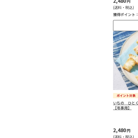
2,480
円
(送料・税込)
獲得ポイント
いちの ひと
【弔事用】
2,480
円
(送料・税込)