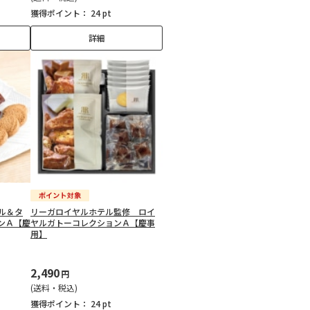
獲得ポイント：
24 pt
詳細
ル＆タ
リーガロイヤルホテル監修 ロイ
ンＡ【慶
ヤルガトーコレクションＡ【慶事
用】
2,490
円
(送料・税込)
獲得ポイント：
24 pt