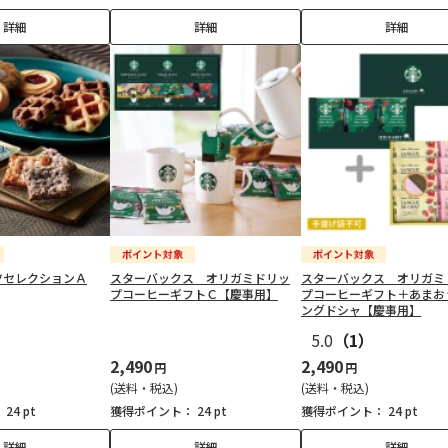
詳細
詳細
詳細
ツセレクションＡ
スターバックス オリガミドリッ
スターバックス オリガミ
プコーヒーギフトＣ【慶事用】
プコーヒーギフト＋あまお
ングドシャ【慶事用】
5.0
（1）
2,490
2,490
円
円
(送料・税込)
(送料・税込)
：
24 pt
獲得ポイント：
24 pt
獲得ポイント：
24 pt
詳細
詳細
詳細