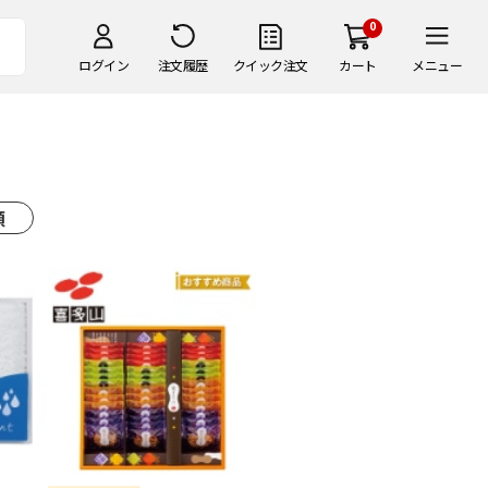
0
ログイン
注文履歴
クイック注文
カート
メニュー
順