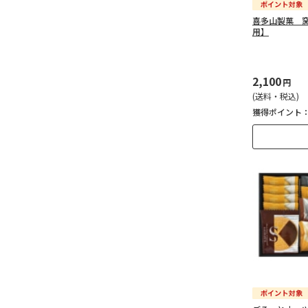
喜多山製菓 
用】
2,100
円
(送料・税込)
獲得ポイント