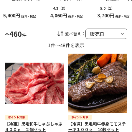
食べ比べ
０７）
4.3
（3）
5.0
（1）
5,400円
4,060円
3,700円
(送料・税込)
(送料・税込)
(送料・税込)
460
並べ替え：
全
件
1件～48件を表示
【冷凍】黒毛和牛しゃぶしゃぶ
【冷凍】黒毛和牛赤身モモステ
４００ｇ ２個セット
ーキ１００ｇ 10枚セット