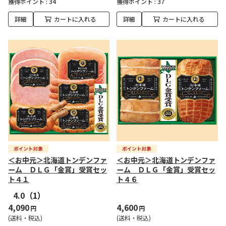
獲得ポイント :
34
獲得ポイント :
37
詳細
カートに入れる
詳細
カートに入れる
＜お中元＞北海道トンデンファ
＜お中元＞北海道トンデンファ
ーム ＤＬＧ「金賞」受賞セッ
ーム ＤＬＧ「金賞」受賞セッ
ト４１
ト４６
4.0
（1）
4,090
4,600
円
円
(送料・税込)
(送料・税込)