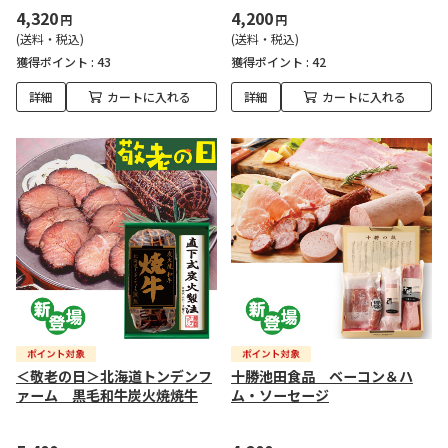
4,320
4,200
円
円
(送料・税込)
(送料・税込)
獲得ポイント :
43
獲得ポイント :
42
詳細
カートに入れる
詳細
カートに入れる
＜敬老の日＞北海道トンデンフ
十勝池田食品 ベーコン＆ハ
ァーム 黒毛和牛炭火焼焼牛
ム・ソーセージ