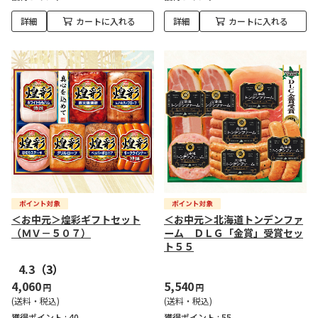
詳細
カートに入れる
詳細
カートに入れる
＜お中元＞煌彩ギフトセット
＜お中元＞北海道トンデンファ
（ＭＶ－５０７）
ーム ＤＬＧ「金賞」受賞セッ
ト５５
4.3
（3）
4,060
5,540
円
円
(送料・税込)
(送料・税込)
獲得ポイント :
40
獲得ポイント :
55