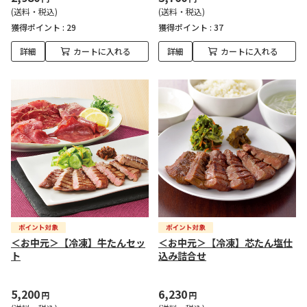
(送料・税込)
(送料・税込)
獲得ポイント :
29
獲得ポイント :
37
詳細
カートに入れる
詳細
カートに入れる
＜お中元＞【冷凍】牛たんセッ
＜お中元＞【冷凍】芯たん塩仕
ト
込み詰合せ
5,200
6,230
円
円