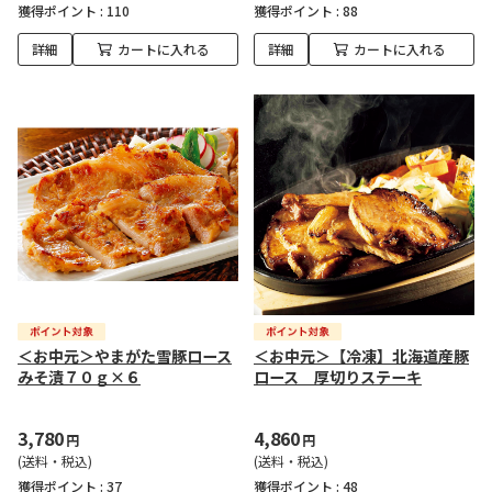
獲得ポイント :
110
獲得ポイント :
88
詳細
カートに入れる
詳細
カートに入れる
＜お中元＞やまがた雪豚ロース
＜お中元＞【冷凍】北海道産豚
みそ漬７０ｇ×６
ロース 厚切りステーキ
3,780
4,860
円
円
(送料・税込)
(送料・税込)
獲得ポイント :
37
獲得ポイント :
48