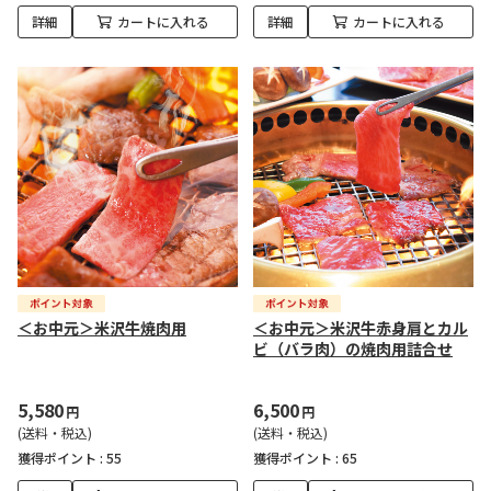
詳細
カートに入れる
詳細
カートに入れる
＜お中元＞米沢牛焼肉用
＜お中元＞米沢牛赤身肩とカル
ビ（バラ肉）の焼肉用詰合せ
5,580
6,500
円
円
(送料・税込)
(送料・税込)
獲得ポイント :
55
獲得ポイント :
65