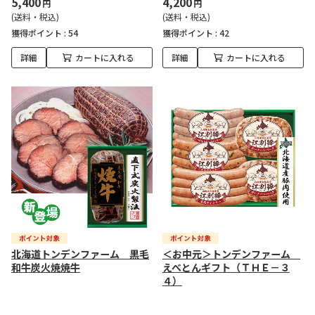
5,400
4,200
円
円
(送料・税込)
(送料・税込)
獲得ポイント :
54
獲得ポイント :
42
詳細
カートに入れる
詳細
カートに入れる
北海道トンデンファーム 黒毛
＜お中元＞トンデンファーム
和牛炭火焼焼牛
えべとんギフト（ＴＨＥ－３
４）