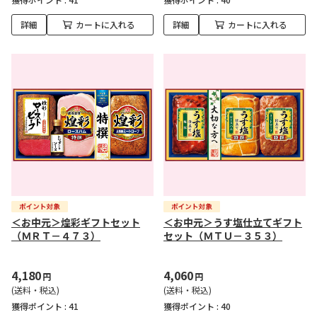
詳細
カートに入れる
詳細
カートに入れる
＜お中元＞煌彩ギフトセット
＜お中元＞うす塩仕立てギフト
（ＭＲＴ－４７３）
セット（ＭＴＵ－３５３）
4,180
4,060
円
円
(送料・税込)
(送料・税込)
獲得ポイント :
41
獲得ポイント :
40