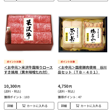
＜お中元＞米沢牛霜降りロース
＜お中元＞国産豚肉使用 谷川
すき焼用（黄木味噌たれ付）
岳セット（ＴＢ－４０１）
10,300
4,750
円
円
(送料・税込)
(送料・税込)
獲得ポイント :
103
獲得ポイント :
47
詳細
カートに入れる
詳細
カートに入れる