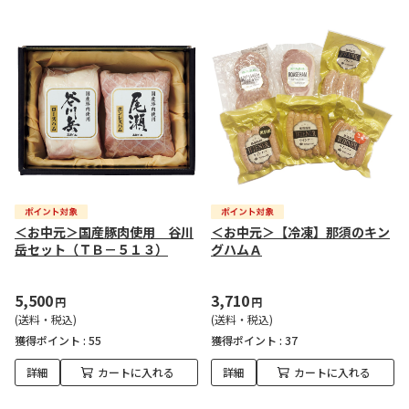
＜お中元＞国産豚肉使用 谷川
＜お中元＞【冷凍】那須のキン
岳セット（ＴＢ－５１３）
グハムＡ
5,500
3,710
円
円
(送料・税込)
(送料・税込)
獲得ポイント :
55
獲得ポイント :
37
詳細
カートに入れる
詳細
カートに入れる