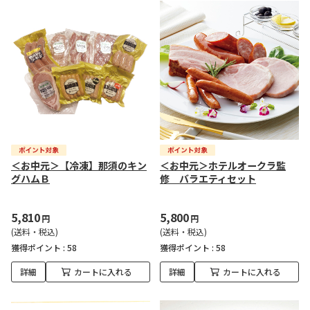
＜お中元＞【冷凍】那須のキン
＜お中元＞ホテルオークラ監
グハムＢ
修 バラエティセット
5,810
5,800
円
円
(送料・税込)
(送料・税込)
獲得ポイント :
58
獲得ポイント :
58
詳細
カートに入れる
詳細
カートに入れる