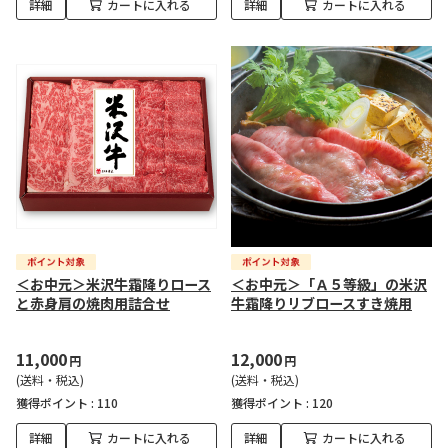
詳細
カートに入れる
詳細
カートに入れる
＜お中元＞米沢牛霜降りロース
＜お中元＞「Ａ５等級」の米沢
と赤身肩の焼肉用詰合せ
牛霜降りリブロースすき焼用
11,000
12,000
円
円
(送料・税込)
(送料・税込)
獲得ポイント :
110
獲得ポイント :
120
詳細
カートに入れる
詳細
カートに入れる