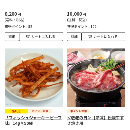
8,200
10,000
円
円
(送料・税込)
(送料・税込)
獲得ポイント :
82
獲得ポイント :
100
詳細
カートに入れる
詳細
カートに入れる
「フィッシュジャーキー ビーフ
＜敬老の日＞【冷凍】松阪牛す
味」14g×50袋
き焼き用