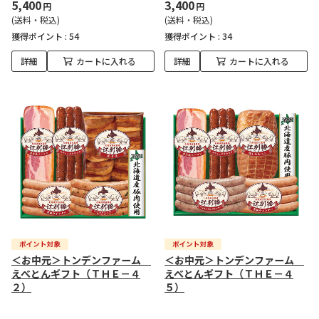
5,400
3,400
円
円
(送料・税込)
(送料・税込)
獲得ポイント :
54
獲得ポイント :
34
詳細
カートに入れる
詳細
カートに入れる
＜お中元＞トンデンファーム
＜お中元＞トンデンファーム
えべとんギフト（ＴＨＥ－４
えべとんギフト（ＴＨＥ－４
２）
５）