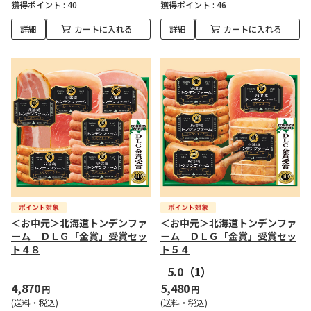
獲得ポイント :
40
獲得ポイント :
46
詳細
カートに入れる
詳細
カートに入れる
＜お中元＞北海道トンデンファ
＜お中元＞北海道トンデンファ
ーム ＤＬＧ「金賞」受賞セッ
ーム ＤＬＧ「金賞」受賞セッ
ト４８
ト５４
5.0
（1）
4,870
5,480
円
円
(送料・税込)
(送料・税込)