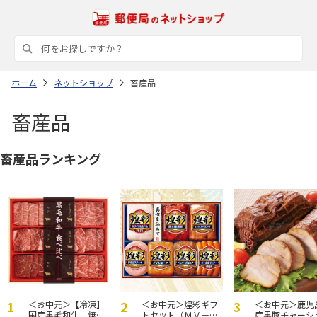
ホーム
ネットショップ
畜産品
畜産品
畜産品ランキング
＜お中元＞【冷凍】
＜お中元＞煌彩ギフ
＜お中元＞鹿児
国産黒毛和牛 焼肉
トセット（ＭＶ－５
産黒豚チャーシ