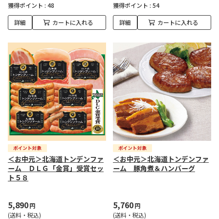
獲得ポイント :
48
獲得ポイント :
54
詳細
カートに入れる
詳細
カートに入れる
＜お中元＞北海道トンデンファ
＜お中元＞北海道トンデンファ
ーム ＤＬＧ「金賞」受賞セッ
ーム 豚角煮＆ハンバーグ
ト５８
5,890
5,760
円
円
(送料・税込)
(送料・税込)