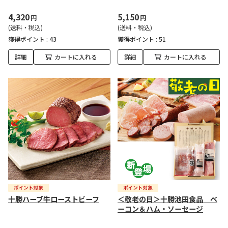
4,320
5,150
円
円
(送料・税込)
(送料・税込)
獲得ポイント :
43
獲得ポイント :
51
詳細
カートに入れる
詳細
カートに入れる
十勝ハーブ牛ローストビーフ
＜敬老の日＞十勝池田食品 ベ
ーコン＆ハム・ソーセージ