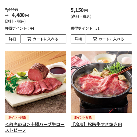
5,150
7,020
円
円
4,480
円
(送料・税込)
(送料・税込)
獲得ポイント :
44
獲得ポイント :
51
詳細
カートに入れる
詳細
カートに入れる
＜敬老の日＞十勝ハーブ牛ロー
【冷凍】松阪牛すき焼き用
ストビーフ