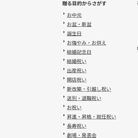
贈る目的からさがす
お中元
お盆・新盆
誕生日
お悔やみ・お供え
結婚記念日
結婚祝い
出産祝い
開店祝い
新改築・引越し祝い
送別・退職祝い
お祝い
昇進・昇格・就任祝い
長寿祝い
劇場・発表会