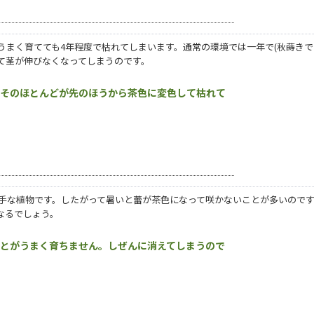
うまく育てても4年程度で枯れてしまいます。通常の環境では一年で(秋蒔きで
て茎が伸びなくなってしまうのです。
、そのほとんどが先のほうから茶色に変色して枯れて
手な植物です。したがって暑いと蕾が茶色になって咲かないことが多いので
なるでしょう。
あとがうまく育ちません。しぜんに消えてしまうので