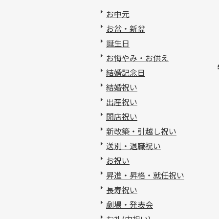
お中元
お盆・新盆
誕生日
お悔やみ・お供え
結婚記念日
結婚祝い
出産祝い
開店祝い
新改築・引越し祝い
送別・退職祝い
お祝い
昇進・昇格・就任祝い
長寿祝い
劇場・発表会