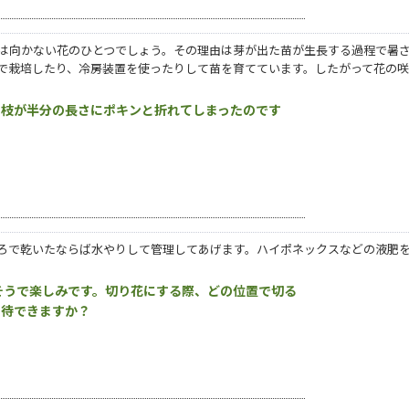
は向かない花のひとつでしょう。その理由は芽が出た苗が生長する過程で暑
で栽培したり、冷房装置を使ったりして苗を育てています。したがって花の
、枝が半分の長さにポキンと折れてしまったのです
ろで乾いたならば水やりして管理してあげます。ハイポネックスなどの液肥
そうで楽しみです。切り花にする際、どの位置で切る
期待できますか？