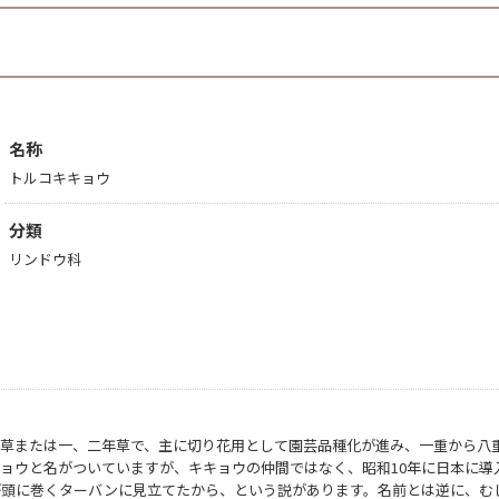
名称
トルコキキョウ
分類
リンドウ科
年草または一、二年草で、主に切り花用として園芸品種化が進み、一重から八
ョウと名がついていますが、キキョウの仲間ではなく、昭和10年に日本に導
が頭に巻くターバンに見立てたから、という説があります。名前とは逆に、む