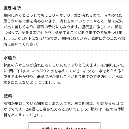
置き場所
室内に置くとどうしてもほこりをかぶり、葉が汚れるので、時々ぬれた
柔らかい布で葉を痛めないよう、汚れをぬぐいとってやると、葉は光沢
が出て美しくなり、病気の予防にもなります。温度差が激しいと、植物
は弱って、葉を黄変させたり、落葉することがありますので気をつけま
しょう。0℃以下になる地域では、室内に取り込み、直射日光の当たる場
所に置いてください。
水遣り
鉢底の穴から水が流れ出るくらいにたっぷりと与えます。冬期は5日-7日
に1回、午前中にたっぷりと水を与えてください。夕方に水をあたえると
夜まで水分が残り、低温で根が傷むことがありますので夕方近くからは
水をあたえないようにしましょう。
肥料
植物が生育している期間だけあたえます。生育期間は、初春から秋口に
かけてです。2週間に１度あたえると良いでしょう。肥料は市販の液体肥
料をあたえてください。