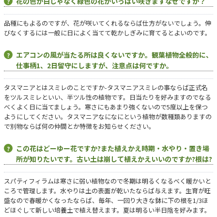
花の色が白じゃなく緑色の花がいっぱい咲きますなぜですか？
品種にもよるのですが、花が咲いてくれるならば仕方がないでしょう。伸
びなくするには一般に日によく当てて乾かしぎみに育てるとよいのです。
エアコンの風が当たる所は良くないですか。観葉植物全般的に、
仕事柄1、2日留守にしますが、注意点は何ですか。
タスマニアとはスミレのことですか-タスマニアスミレの事ならば正式名
をツルスミレといい、半ツル性の植物です。日当たりを好みますのでなる
べくよく日に当てましょう。寒さにもあまり強くないので5度以上を保つ
ようにしてください。タスマニアなになにという植物が数種類ありますの
で別物ならば何の仲間とか特徴をお知らせください。
この花はどーゆー花ですか?また植えかえ時期・水やり・置き場
所が知りたいです。古い土は崩して植えかえいいのですか?根は?
スパティフィラムは寒さに弱い植物なので冬期は明るくなるべく暖かいと
ころで管理します。水やりは土の表面が乾いたならば与えます。生育が旺
盛なので春暖かくなったならば、毎年、一回り大きな鉢に下の根を1/3ほ
どほぐして新しい培養土で植え替えます。夏は明るい半日陰を好みます。