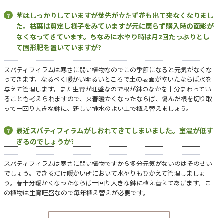
茎はしっかりしていますが葉先が立たず花も出て来なくなりまし
た。枯葉は剪定し様子をみていますが元に戻らず購入時の面影が
なくなってきています。ちなみに水やり時は月2回たっぷりとし
て固形肥を置いていますが?
スパティフィラムは寒さに弱い植物なのでこの季節になると元気がなくな
ってきます。なるべく暖かい明るいところで土の表面が乾いたならば水を
与えて管理します。また生育が旺盛なので根が鉢のなかを十分まわってい
ることも考えられますので、来春暖かくなったならば、傷んだ根を切り取
って一回り大きな鉢に、新しい排水のよい土で植え替えましょう。
最近スパティフィラムがしおれてきてしまいました。室温が低す
ぎるのでしょうか?
スパティフィラムは寒さに弱い植物ですから多分元気がないのはそのせい
でしょう。できるだけ暖かい所において水やりもひかえて管理しましょ
う。春十分暖かくなったならば一回り大きな鉢に植え替えてあげます。こ
の植物は生育旺盛なので毎年植え替えが必要です。