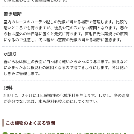
置き場所
室内のレースのカーテン越しの光線が当たる場所で管理します。比較的
暗いところでも育ちますが、徒長や花の咲かない原因となります。春か
ら秋は屋外の半日陰に置くと元気に育ちます。直射日光は葉焼けの原因
になるので注意し、冬は暖かい窓際の光線の当たる場所に置きます。
水遣り
春から秋は鉢土の表面が白っぽく乾いたらたっぷり与えます。鉢皿など
にたまった水は根腐れの原因となるので捨てるようにします。冬は乾か
しぎみに管理します。
肥料
5-9月に、２ヶ月に１回緩効性の化成肥料を与えます。しかし、冬の温度
が充分でなければ、水も肥料も控えめにしてください。
この植物のよくある質問