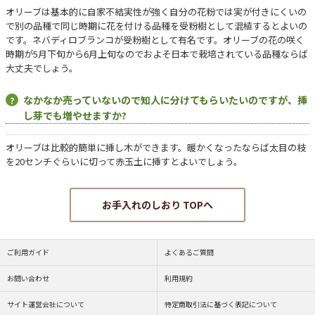
オリーブは基本的に自家不結実性が強く自分の花粉では実が付きにくいの
で別の品種で同じ時期に花を付ける品種を受粉樹として混植するとよいの
です。ネバディロブランコが受粉樹として有名です。オリーブの花の咲く
時期が5月下旬から6月上旬なのでおよそ日本で栽培されている品種ならば
大丈夫でしょう。
なかなか売っていないので知人に分けてもらいたいのですが、挿
し芽でも増やせますか?
オリーブは比較的簡単に挿し木ができます。暖かくなったならば太目の枝
を20センチぐらいに切って赤玉土に挿すとよいでしょう。
お手入れのしおり TOPへ
ご利用ガイド
よくあるご質問
お問い合わせ
利用規約
サイト運営会社について
特定商取引法に基づく表記について