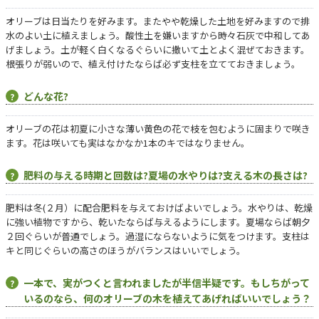
オリーブは日当たりを好みます。またやや乾燥した土地を好みますので排
水のよい土に植えましょう。酸性土を嫌いますから時々石灰で中和してあ
げましょう。土が軽く白くなるぐらいに撒いて土とよく混ぜておきます。
根張りが弱いので、植え付けたならば必ず支柱を立てておきましょう。
どんな花?
オリーブの花は初夏に小さな薄い黄色の花で枝を包むように固まりで咲き
ます。花は咲いても実はなかなか1本のキではなりません。
肥料の与える時期と回数は?夏場の水やりは?支える木の長さは?
肥料は冬(２月）に配合肥料を与えておけばよいでしょう。水やりは、乾燥
に強い植物ですから、乾いたならば与えるようにします。夏場ならば朝夕
２回ぐらいが普通でしょう。過湿にならないように気をつけます。支柱は
キと同じぐらいの高さのほうがバランスはいいでしょう。
一本で、実がつくと言われましたが半信半疑です。もしちがって
いるのなら、何のオリーブの木を植えてあげればいいでしょう？