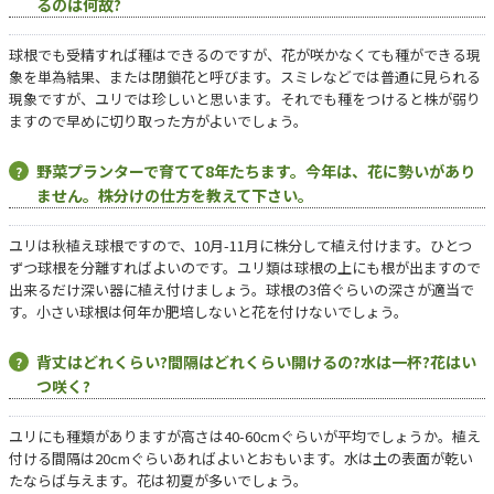
るのは何故?
球根でも受精すれば種はできるのですが、花が咲かなくても種ができる現
象を単為結果、または閉鎖花と呼びます。スミレなどでは普通に見られる
現象ですが、ユリでは珍しいと思います。それでも種をつけると株が弱り
ますので早めに切り取った方がよいでしょう。
野菜プランターで育てて8年たちます。今年は、花に勢いがあり
ません。株分けの仕方を教えて下さい。
ユリは秋植え球根ですので、10月-11月に株分して植え付けます。ひとつ
ずつ球根を分離すればよいのです。ユリ類は球根の上にも根が出ますので
出来るだけ深い器に植え付けましょう。球根の3倍ぐらいの深さが適当で
す。小さい球根は何年か肥培しないと花を付けないでしょう。
背丈はどれくらい?間隔はどれくらい開けるの?水は一杯?花はい
つ咲く?
ユリにも種類がありますが高さは40-60cmぐらいが平均でしょうか。植え
付ける間隔は20cmぐらいあればよいとおもいます。水は土の表面が乾い
たならば与えます。花は初夏が多いでしょう。