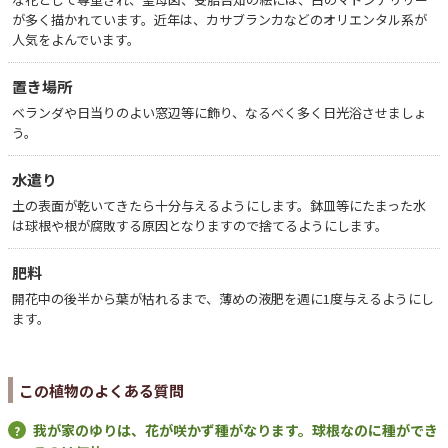
が多く描かれています。近年は、カサブランカなどのオリエンタル系が
人気をよんでいます。
置き場所
ベランダや日当りのよい窓辺等に飾り、なるべく多く日光浴させましょ
う。
水遣り
土の表面が乾いてきたら十分与えるようにします。鉢皿等にたまった水
は球根や根が腐敗する原因となりますので捨てるようにします。
肥料
開花中の後半から葉が枯れるまで、薄めの液肥を週に1度与えるようにし
ます。
この植物のよくある質問
我が家のゆりは、花が咲かず種がなります。球根なのに種ができ