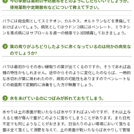
今の季節は薬剤の予防散布をどのようにしたらいいでしょうか。
使用薬剤や定期散布などについて教えて下さい。
バラには殺虫剤としてスミチオン、カルホス、オルトランなどを準備して
おけばよいでしょう。病気としてはウドンコ病にはベンレート、ミラネシ
ンを黒点病にはサプロールを週一の頻度で2-3回噴霧しておきましょう。
葉の周りがふちどりしたように赤くなっているのは何かの病気な
のでしょうか?
バラは最初からその赤い縁取りの葉が出てくるのですか。そうであれば品
種の特性かもしれません。途中からそのように変化したのならば、一時的
な水切れが葉に現われたのか、病気の可能性もありますのでベンレートな
どの殺菌剤で定期的に消毒をした方が無難でしょう。
水をあげているのにつぼみが折れておちてしまう。
水やりは土の表面が乾いたならば水やりすればよいのですが、それ以上与
えると根が傷んで蕾がこのように落ちてしまうことがあります。また日光
不足でも同じようなことがおきます。日当たりのよい環境において落ちる
蕾は全て落として液肥を与えて、土の表面が乾いたならば水やりして管理