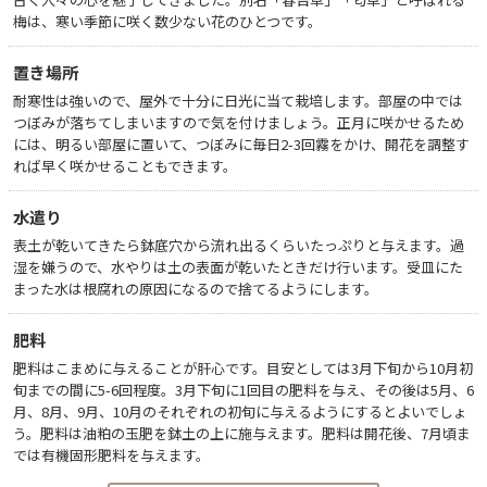
梅は、寒い季節に咲く数少ない花のひとつです。
置き場所
耐寒性は強いので、屋外で十分に日光に当て栽培します。部屋の中では
つぼみが落ちてしまいますので気を付けましょう。正月に咲かせるため
には、明るい部屋に置いて、つぼみに毎日2-3回霧をかけ、開花を調整す
れば早く咲かせることもできます。
水遣り
表土が乾いてきたら鉢底穴から流れ出るくらいたっぷりと与えます。過
湿を嫌うので、水やりは土の表面が乾いたときだけ行います。受皿にた
まった水は根腐れの原因になるので捨てるようにします。
肥料
肥料はこまめに与えることが肝心です。目安としては3月下旬から10月初
旬までの間に5-6回程度。3月下旬に1回目の肥料を与え、その後は5月、6
月、8月、9月、10月のそれぞれの初旬に与えるようにするとよいでしょ
う。肥料は油粕の玉肥を鉢土の上に施与えます。肥料は開花後、7月頃ま
では有機固形肥料を与えます。