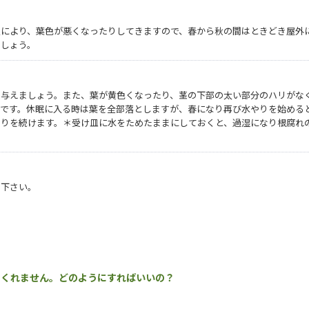
により、葉色が悪くなったりしてきますので、春から秋の間はときどき屋外
ましょう。
と与えましょう。また、葉が黄色くなったり、茎の下部の太い部分のハリがな
いです。休眠に入る時は葉を全部落としますが、春になり再び水やりを始める
やりを続けます。＊受け皿に水をためたままにしておくと、過湿になり根腐れ
て下さい。
てくれません。どのようにすればいいの？