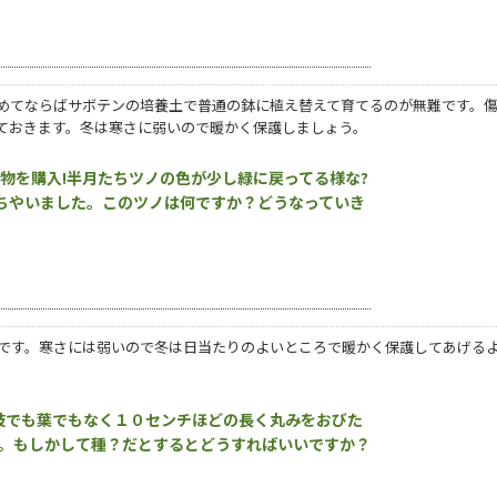
めてならばサボテンの培養土で普通の鉢に植え替えて育てるのが無難です。
ておきます。冬は寒さに弱いので暖かく保護しましょう。
物を購入!半月たちツノの色が少し緑に戻ってる様な?
ちやいました。このツノは何ですか？どうなっていき
です。寒さには弱いので冬は日当たりのよいところで暖かく保護してあげる
枝でも葉でもなく１０センチほどの長く丸みをおびた
。もしかして種？だとするとどうすればいいですか？