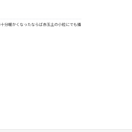
春十分暖かくなったならば赤玉土の小粒にでも播