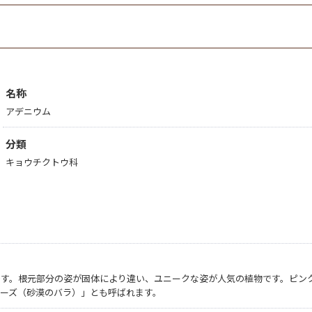
名称
アデニウム
分類
キョウチクトウ科
です。根元部分の姿が固体により違い、ユニークな姿が人気の植物です。ピン
ーズ（砂漠のバラ）」とも呼ばれます。