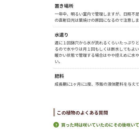
置き場所
一年中、明るい室内で管理しますが、日照不足
の直射日光は葉焼けの原因になるので注意し
水遣り
週に１回鉢穴から水が流れるくらいたっぷり
るので水やりは月１回もしくは断水してもよ
暖かい状態で管理する場合はやや控えめに水
い。
肥料
成長期に1ヶ月に1度、市販の液体肥料を与え
この植物のよくある質問
買った時は咲いていたのにその後咲い