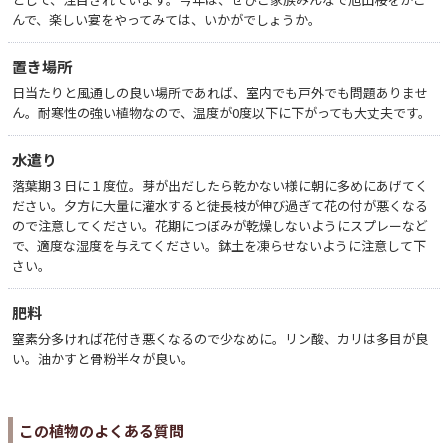
んで、楽しい宴をやってみては、いかがでしょうか。
置き場所
日当たりと風通しの良い場所であれば、室内でも戸外でも問題ありませ
ん。耐寒性の強い植物なので、温度が0度以下に下がっても大丈夫です。
水遣り
落葉期３日に１度位。芽が出だしたら乾かない様に朝に多めにあげてく
ださい。夕方に大量に灌水すると徒長枝が伸び過ぎて花の付が悪くなる
ので注意してください。花期につぼみが乾燥しないようにスプレーなど
で、適度な湿度を与えてください。鉢土を凍らせないように注意して下
さい。
肥料
窒素分多ければ花付き悪くなるので少なめに。リン酸、カリは多目が良
い。油かすと骨粉半々が良い。
この植物のよくある質問