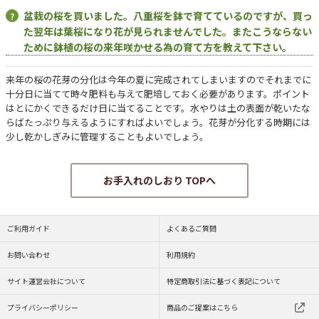
盆栽の桜を買いました。八重桜を鉢で育てているのですが、買っ
た翌年は葉桜になり花が見られませんでした。またこうならない
ために鉢植の桜の来年咲かせる為の育て方を教えて下さい。
来年の桜の花芽の分化は今年の夏に完成されてしまいますのでそれまでに
十分日に当てて時々肥料も与えて肥培しておく必要があります。ポイント
はとにかくできるだけ日に当てることです。水やりは土の表面が乾いたな
らばたっぷり与えるようにすればよいでしょう。花芽が分化する時期には
少し乾かしぎみに管理することもよいでしょう。
お手入れのしおり TOPへ
ご利用ガイド
よくあるご質問
お問い合わせ
利用規約
サイト運営会社について
特定商取引法に基づく表記について
プライバシーポリシー
商品のご提案はこちら