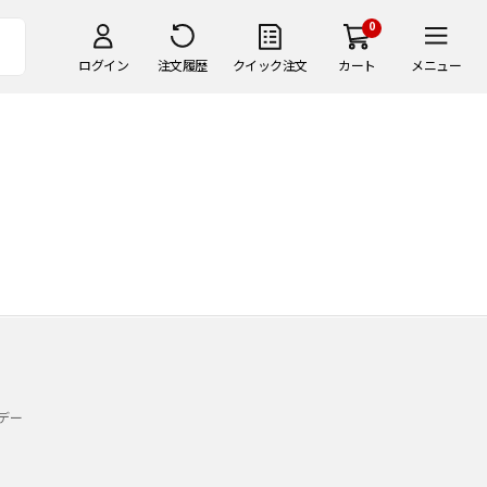
0
ログイン
注文履歴
クイック注文
カート
メニュー
デー