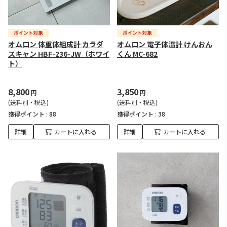
オムロン 体重体組成計 カラダ
オムロン 電子体温計 けんおん
スキャン HBF-236-JW（ホワイ
くん MC-682
ト）
8,800
3,850
円
円
(送料別・税込)
(送料別・税込)
獲得ポイント :
88
獲得ポイント :
38
詳細
カートに入れる
詳細
カートに入れる