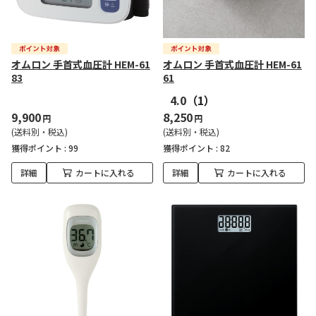
オムロン 手首式血圧計 HEM-61
オムロン 手首式血圧計 HEM-61
83
61
4.0
（1）
9,900
8,250
円
円
(送料別・税込)
(送料別・税込)
獲得ポイント :
99
獲得ポイント :
82
詳細
カートに入れる
詳細
カートに入れる