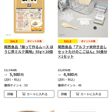
尾西食品「振って作るムース ほ
尾西食品「アルファ米炊き出し
うじ茶ミルク風味」55g×20個
セットたけのこごはん」50食分
×1セット
12,744
22,896
円
円
5,980
4,980
円
円
(送料・税込)
(送料・税込)
獲得ポイント :
59
獲得ポイント :
49
詳細
カートに入れる
詳細
カートに入れる