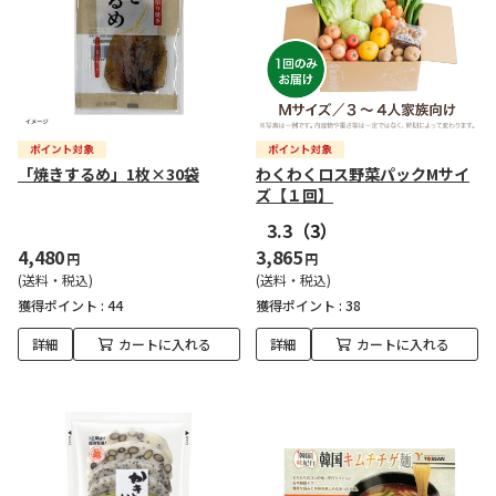
「焼きするめ」1枚×30袋
わくわくロス野菜パックMサイ
ズ【１回】
3.3
（3）
4,480
3,865
円
円
(送料・税込)
(送料・税込)
獲得ポイント :
44
獲得ポイント :
38
詳細
カートに入れる
詳細
カートに入れる