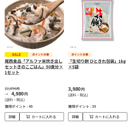
尾西食品「アルファ米炊き出し
「生切り餅 ひときれ包装」1kg
セットきのこごはん」50食分×
×5袋
1セット
3,980
22,896
円
円
4,980
円
(送料・税込)
(送料・税込)
獲得ポイント :
49
獲得ポイント :
39
詳細
カートに入れる
詳細
カートに入れる