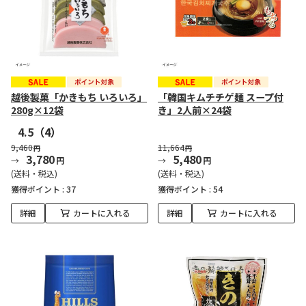
越後製菓「かきもち いろいろ」
「韓国キムチチゲ麺 スープ付
280g×12袋
き」2人前×24袋
4.5
（4）
9,460
11,664
円
円
3,780
5,480
円
円
(送料・税込)
(送料・税込)
獲得ポイント :
37
獲得ポイント :
54
詳細
カートに入れる
詳細
カートに入れる