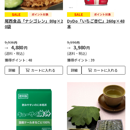
尾西食品「ナシゴレン」80g×2
DyDo「いちご杏仁」260g×48
0袋
本
9,936
9,590
円
円
4,880
3,980
円
円
(送料・税込)
(送料・税込)
獲得ポイント :
48
獲得ポイント :
39
詳細
カートに入れる
詳細
カートに入れる