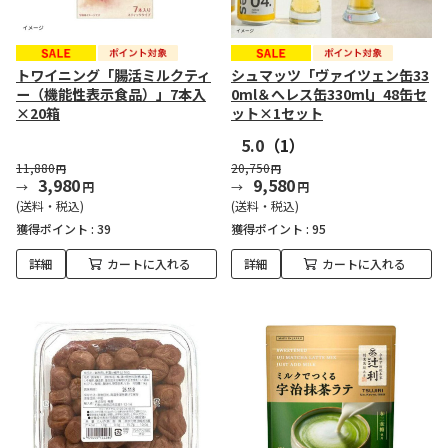
トワイニング「腸活ミルクティ
シュマッツ「ヴァイツェン缶33
ー（機能性表示食品）」7本入
0ml＆へレス缶330ml」48缶セ
×20箱
ット×1セット
5.0
（1）
11,880
20,750
円
円
3,980
9,580
円
円
(送料・税込)
(送料・税込)
獲得ポイント :
39
獲得ポイント :
95
詳細
カートに入れる
詳細
カートに入れる