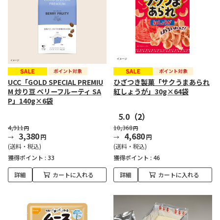
UCC「GOLD SPECIAL PREMIU
ひざつき製菓「サクうまあられ
M 炒り豆 ベリーフルーティ SA
紅しょうが」30g×64袋
P」140g×6袋
5.0
（2）
4,911
10,368
円
円
3,380
4,680
円
円
(送料・税込)
(送料・税込)
獲得ポイント :
33
獲得ポイント :
46
詳細
カートに入れる
詳細
カートに入れる