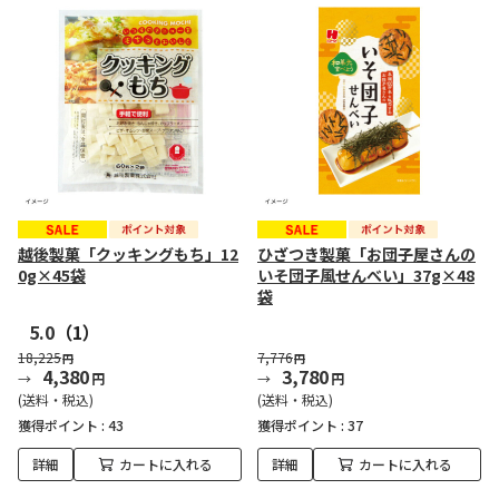
越後製菓「クッキングもち」12
ひざつき製菓「お団子屋さんの
0g×45袋
いそ団子風せんべい」37g×48
袋
5.0
（1）
18,225
7,776
円
円
4,380
3,780
円
円
(送料・税込)
(送料・税込)
獲得ポイント :
43
獲得ポイント :
37
詳細
カートに入れる
詳細
カートに入れる