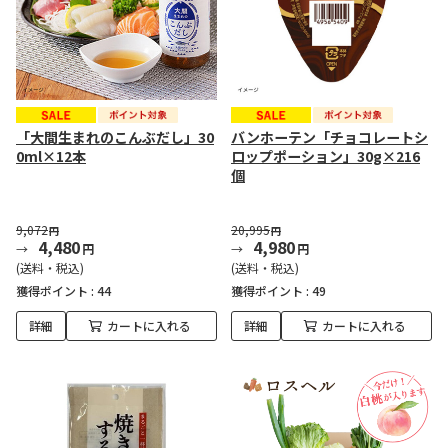
「大間生まれのこんぶだし」30
バンホーテン「チョコレートシ
0ml×12本
ロップポーション」30g×216
個
9,072
20,995
円
円
4,480
4,980
円
円
(送料・税込)
(送料・税込)
獲得ポイント :
44
獲得ポイント :
49
詳細
カートに入れる
詳細
カートに入れる