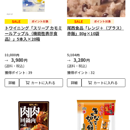
トワイニング「スリープ カモミ
尾西食品「レンジ＋（プラス）
ールアップル（機能性表示食
赤飯」80g×10袋
品）」5本入×20箱
11,880
5,184
円
円
3,980
3,280
円
円
(送料・税込)
(送料・税込)
獲得ポイント :
39
獲得ポイント :
32
詳細
カートに入れる
詳細
カートに入れる