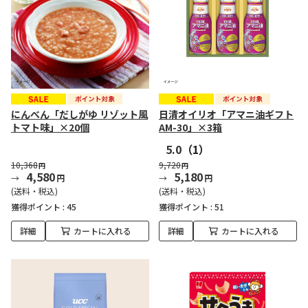
にんべん「だしがゆ リゾット風
日清オイリオ「アマニ油ギフト
トマト味」×20個
AM-30」×3箱
5.0
（1）
10,368
9,720
円
円
4,580
5,180
円
円
(送料・税込)
(送料・税込)
獲得ポイント :
45
獲得ポイント :
51
詳細
カートに入れる
詳細
カートに入れる