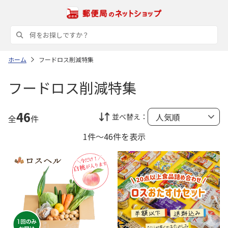
ホーム
フードロス削減特集
フードロス削減特集
46
並べ替え：
全
件
1件～46件を表示