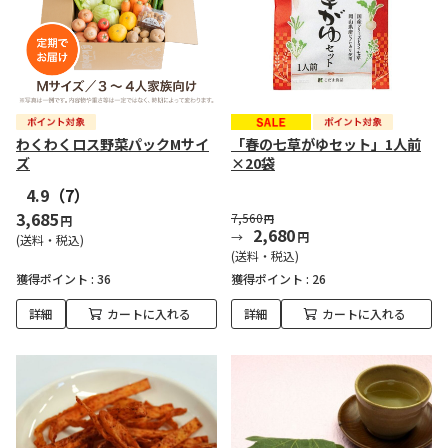
わくわくロス野菜パックMサイ
「春の七草がゆセット」1人前
ズ
×20袋
4.9
（7）
3,685
7,560
円
円
2,680
円
(送料・税込)
(送料・税込)
獲得ポイント :
36
獲得ポイント :
26
詳細
カートに入れる
詳細
カートに入れる