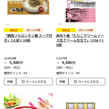
「韓国ソルロンタン麺 スープ付
麻布十番「たらこクリームソー
き」2人前×24袋
ス生クリーム仕立て」110g×1
6個
11,664
7,257
円
円
5,480
4,480
円
円
(送料・税込)
(送料・税込)
獲得ポイント :
54
獲得ポイント :
44
詳細
カートに入れる
詳細
カートに入れる