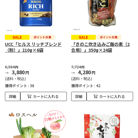
UCC「ヒルス リッチブレンド
「きのこ炊き込みご飯の素（2
（粉）」210g×6袋
合用）」350g×24袋
6,564
7,724
円
円
3,880
4,280
円
円
(送料・税込)
(送料・税込)
獲得ポイント :
38
獲得ポイント :
42
詳細
カートに入れる
詳細
カートに入れる