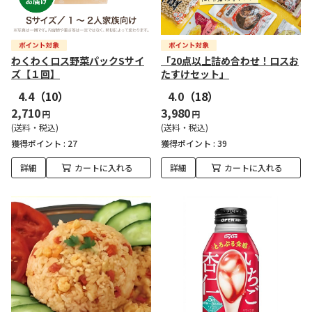
わくわくロス野菜パックSサイ
「20点以上詰め合わせ！ロスお
ズ【１回】
たすけセット」
4.4
（10）
4.0
（18）
2,710
3,980
円
円
(送料・税込)
(送料・税込)
獲得ポイント :
27
獲得ポイント :
39
詳細
カートに入れる
詳細
カートに入れる