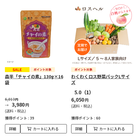
森半「チャイの素」130g×16
わくわくロス野菜パックLサイ
袋
ズ
5.0
（1）
6,050
6,013
円
円
3,980
円
(送料・税込)
(送料・税込)
獲得ポイント :
39
獲得ポイント :
60
詳細
カートに入れる
詳細
カートに入れる