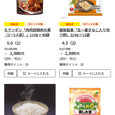
モランボン「肉肉回鍋肉の素
越後製菓「生一番きなこ入り切
（2～3人前）」110g×40袋
り餅」210g×12袋
5.0
（1）
4.5
（2）
10,800
6,674
円
円
2,980
2,980
円
円
(送料・税込)
(送料・税込)
獲得ポイント :
29
獲得ポイント :
29
詳細
カートに入れる
詳細
カートに入れる