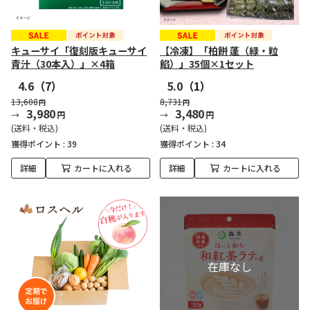
キューサイ「復刻版キューサイ
【冷凍】「柏餅 蓬（緑・粒
青汁（30本入）」×4箱
餡）」35個×1セット
4.6
（7）
5.0
（1）
13,608
8,731
円
円
3,980
3,480
円
円
(送料・税込)
(送料・税込)
獲得ポイント :
39
獲得ポイント :
34
詳細
カートに入れる
詳細
カートに入れる