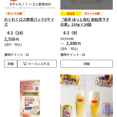
わくわくロス野菜パックSサイ
「森半 ほっと和む 和紅茶ラテ
ズ
の素」150g×24袋
4.3
（16）
4.3
（9）
2,530
15,552
円
円
2,680
円
(送料・税込)
(送料・税込)
獲得ポイント :
25
獲得ポイント :
26
詳細
カートに入れる
詳細