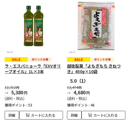
ラ・エスパニョーラ「EXVオリ
越後製菓「よもぎもち きねつ
ーブオイル」1L×3本
き」450g×10袋
5.0
（1）
12,312
12,474
円
円
5,380
4,680
円
円
(送料・税込)
(送料・税込)
獲得ポイント :
53
獲得ポイント :
46
詳細
カートに入れる
詳細
カートに入れる