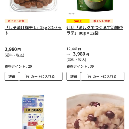
「しそ漬け梅干 L」1kg×2セッ
辻利「ミルクでつくる宇治抹茶
ト
ラテ」80g×12袋
2,980
12,441
円
円
3,980
円
(送料・税込)
(送料・税込)
獲得ポイント :
29
獲得ポイント :
39
詳細
カートに入れる
詳細
カートに入れる