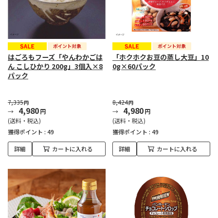
はごろもフーズ「やんわかごは
「ホクホクお豆の蒸し大豆」10
ん こしひかり 200g」3個入×8
0g×60パック
パック
7,335
8,424
円
円
4,980
4,980
円
円
(送料・税込)
(送料・税込)
獲得ポイント :
49
獲得ポイント :
49
詳細
カートに入れる
詳細
カートに入れる