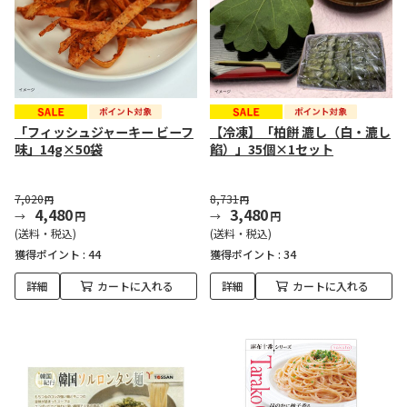
「フィッシュジャーキー ビーフ
【冷凍】「柏餅 漉し（白・漉し
味」14g×50袋
餡）」35個×1セット
7,020
8,731
円
円
4,480
3,480
円
円
(送料・税込)
(送料・税込)
獲得ポイント :
44
獲得ポイント :
34
詳細
カートに入れる
詳細
カートに入れる