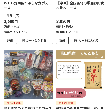
ＷＥＢ定期便つぶらなカボスコ
【冷凍】全国各地の厳選お肉食
ース
べ比べコース
4.9
（7）
3,580
8,980
円
円
(送料・税込)
(送料・税込)
獲得ポイント :
35
獲得ポイント :
89
詳細
カートに入れる
詳細
カートに入れる
夢と希望の金平糖12か月コース
郵便局のＷＥＢ定期便 富山県