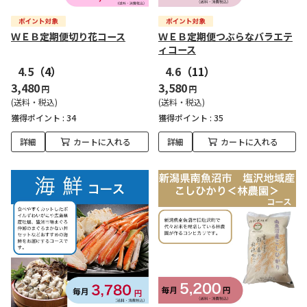
ＷＥＢ定期便切り花コース
ＷＥＢ定期便つぶらなバラエテ
ィコース
4.5
（4）
4.6
（11）
3,480
3,580
円
円
(送料・税込)
(送料・税込)
獲得ポイント :
34
獲得ポイント :
35
詳細
カートに入れる
詳細
カートに入れる