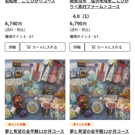
岩船産 こしひかりコース
南魚沼市 塩沢地域産こしひか
り＜高村ファーム＞コース
4.0
（1）
6,740
6,790
円
円
(送料・税込)
(送料・税込)
獲得ポイント :
67
獲得ポイント :
67
詳細
カートに入れる
詳細
カートに入れる
夢と希望の金平糖12か月コース
夢と希望の金平糖12か月コース