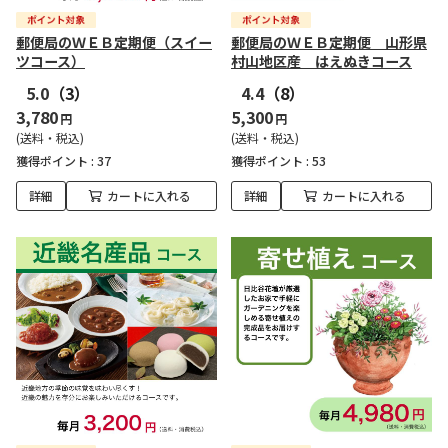
郵便局のＷＥＢ定期便（スイー
郵便局のＷＥＢ定期便 山形県
ツコース）
村山地区産 はえぬきコース
5.0
（3）
4.4
（8）
3,780
5,300
円
円
(送料・税込)
(送料・税込)
獲得ポイント :
37
獲得ポイント :
53
詳細
カートに入れる
詳細
カートに入れる