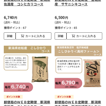
佐渡産 コシヒカリコース
産 ササニシキコース
6,740
6,500
円
円
(送料・税込)
(送料・税込)
獲得ポイント :
67
獲得ポイント :
65
詳細
カートに入れる
詳細
カートに入れる
郵便局のＷＥＢ定期便 新潟県
郵便局のＷＥＢ定期便 新潟県