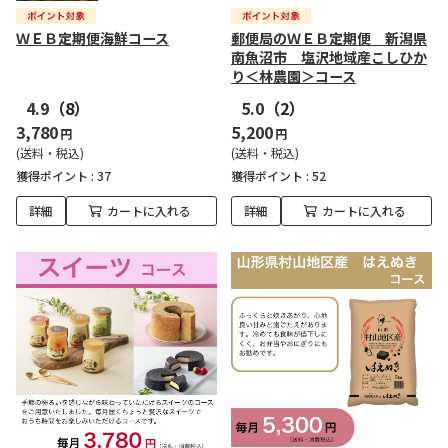
ＷＥＢ定期便海鮮コース
郵便局のＷＥＢ定期便 新潟県
南魚沼市 塩沢地域産こしひか
り＜林農園＞コース
4.9
（8）
5.0
（2）
3,780
5,200
円
円
(送料・税込)
(送料・税込)
獲得ポイント :
37
獲得ポイント :
52
詳細
カートに入れる
詳細
カートに入れる