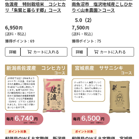
佐渡産 特別栽培米 コシヒカ
南魚沼市 塩沢地域産こしひか
リ「朱鷺と暮らす郷」コース
り＜山本農園＞コース
5.0
（2）
6,950
7,500
円
円
(送料・税込)
(送料・税込)
獲得ポイント :
69
獲得ポイント :
75
詳細
カートに入れる
詳細
カートに入れる
郵便局のＷＥＢ定期便 新潟県
郵便局のＷＥＢ定期便 宮城県