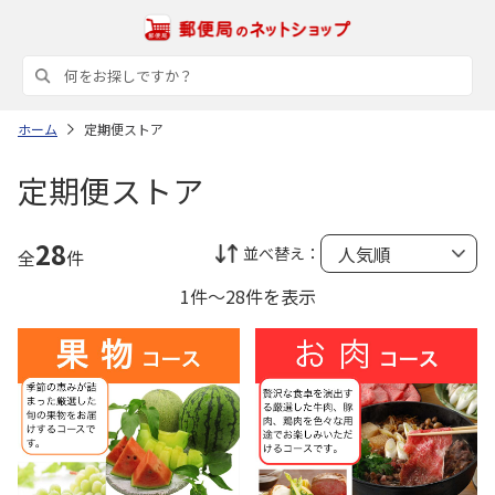
ホーム
定期便ストア
定期便ストア
28
並べ替え：
全
件
1件～28件を表示