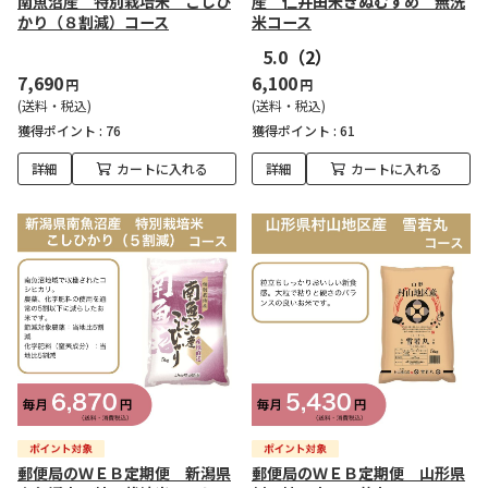
南魚沼産 特別栽培米 こしひ
産 仁井田米きぬむすめ 無洗
かり（８割減）コース
米コース
5.0
（2）
7,690
6,100
円
円
(送料・税込)
(送料・税込)
獲得ポイント :
76
獲得ポイント :
61
詳細
カートに入れる
詳細
カートに入れる
郵便局のＷＥＢ定期便 新潟県
郵便局のＷＥＢ定期便 山形県