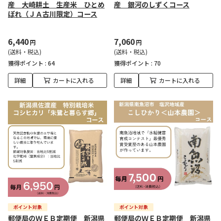
産 大崎耕土 生産米 ひとめ
産 銀河のしずくコース
ぼれ（ＪＡ古川限定）コース
6,440
7,060
円
円
(送料・税込)
(送料・税込)
獲得ポイント :
64
獲得ポイント :
70
詳細
カートに入れる
詳細
カートに入れる
郵便局のＷＥＢ定期便 新潟県
郵便局のＷＥＢ定期便 新潟県