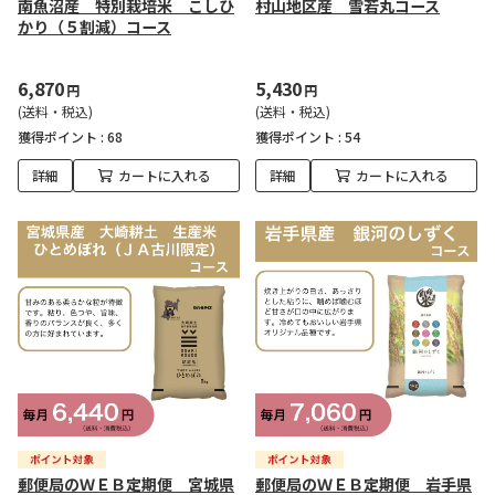
南魚沼産 特別栽培米 こしひ
村山地区産 雪若丸コース
かり（５割減）コース
6,870
5,430
円
円
(送料・税込)
(送料・税込)
獲得ポイント :
68
獲得ポイント :
54
詳細
カートに入れる
詳細
カートに入れる
郵便局のＷＥＢ定期便 宮城県
郵便局のＷＥＢ定期便 岩手県