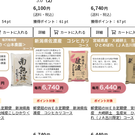
5.0
（2）
6,100
6,740
円
円
(送料・税込)
(送料・税込)
：
54 pt
獲得ポイント：
61 pt
獲得ポイント：
67 pt
カートに入れる
詳細
カートに入れる
詳細
カートに
Ｂ定期便 新潟県南
郵便局のＷＥＢ定期便 新潟県佐
郵便局のＷＥＢ定期便 宮
地域産こしひかり＜
渡産 コシヒカリコース
産 大崎耕土 生産米 ひ
ース
れ（ＪＡ古川限定）コース
6,740
6,440
円
円