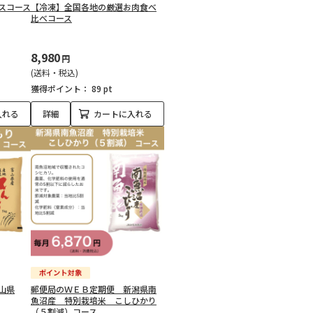
スコース
【冷凍】全国各地の厳選お肉食べ
比べコース
8,980
円
(送料・税込)
獲得ポイント：
89 pt
入れる
詳細
カートに入れる
山県
郵便局のＷＥＢ定期便 新潟県南
魚沼産 特別栽培米 こしひかり
（５割減）コース