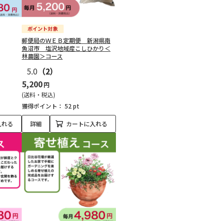
郵便局のＷＥＢ定期便 新潟県南
魚沼市 塩沢地域産こしひかり＜
林農園＞コース
5.0
（2）
5,200
円
(送料・税込)
獲得ポイント：
52 pt
入れる
詳細
カートに入れる