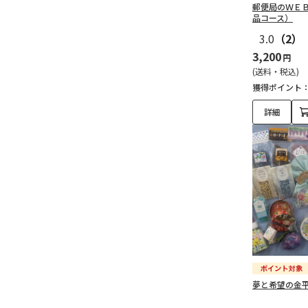
郵便局のＷＥ
品コース）
3.0
（2）
3,200
円
(送料・税込)
獲得ポイント
詳細
夢と希望の金平