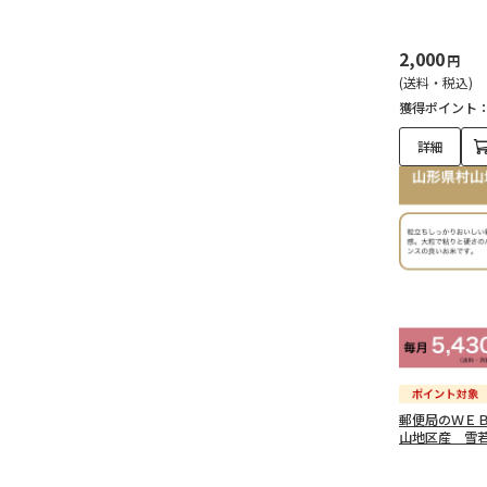
2,000
円
(送料・税込)
獲得ポイント
詳細
郵便局のＷＥ
山地区産 雪