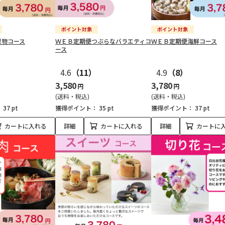
果物コース
ＷＥＢ定期便つぶらなバラエティコ
ＷＥＢ定期便海鮮コース
ース
）
4.6
（11）
4.9
（8）
3,580
3,780
円
円
(送料・税込)
(送料・税込)
：
37 pt
獲得ポイント：
35 pt
獲得ポイント：
37 pt
カートに入れる
詳細
カートに入れる
詳細
カートに