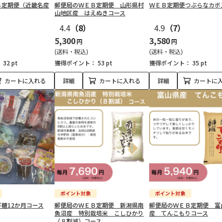
Ｂ定期便（近畿名産
郵便局のＷＥＢ定期便 山形県村
ＷＥＢ定期便つぶらなカボ
山地区産 はえぬきコース
4.4
（8）
4.9
（7）
5,300
3,580
円
円
(送料・税込)
(送料・税込)
：
32 pt
獲得ポイント：
53 pt
獲得ポイント：
35 pt
カートに入れる
詳細
カートに入れる
詳細
カートに
糖12か月コース
郵便局のＷＥＢ定期便 新潟県南
郵便局のＷＥＢ定期便 富
魚沼産 特別栽培米 こしひかり
産 てんこもりコース
（８割減）コース