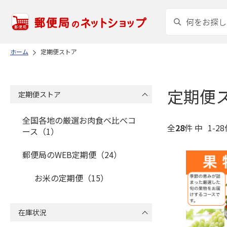
ホーム
定期便ストア
定期便
定期便ストア
全国各地の厳選お肉食べ比べコ
全
28
件 中
1-2
ース（1）
郵便局のWEB定期便（24）
お米の定期便（15）
在庫状況