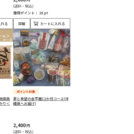
(送料・税込)
獲得ポイント：
26 pt
入れる
詳細
カートに入れる
潟県南
夢と希望の金平糖12か月コース(沖
かり＜
縄県へお届け)
2,400
円
(送料・税込)