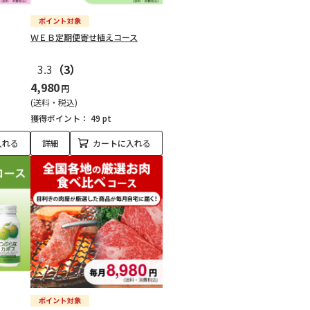
ＷＥＢ定期便寄せ植えコース
3.3
（3）
4,980
円
(送料・税込)
獲得ポイント：
49 pt
入れる
詳細
カートに入れる