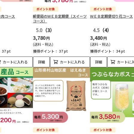
お肉コース
郵便局のＷＥＢ定期便（スイーツ
ＷＥＢ定期便切り花コース
コース）
）
5.0
（3）
4.5
（4）
3,780
3,480
円
円
(送料・税込)
(送料・税込)
：
37 pt
獲得ポイント：
37 pt
獲得ポイント：
34 pt
カートに入れる
詳細
カートに入れる
詳細
カートに