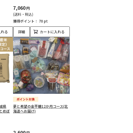
7,060
円
(送料・税込)
獲得ポイント：
70 pt
入れる
詳細
カートに入れる
城県
夢と希望の金平糖12か月コース(北
とめぼ
海道へお届け)
2,600
円