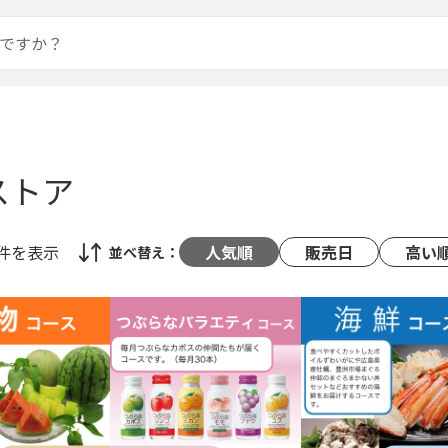
ストア
8件
を表示
人気順
販売日
高い
並べ替え：