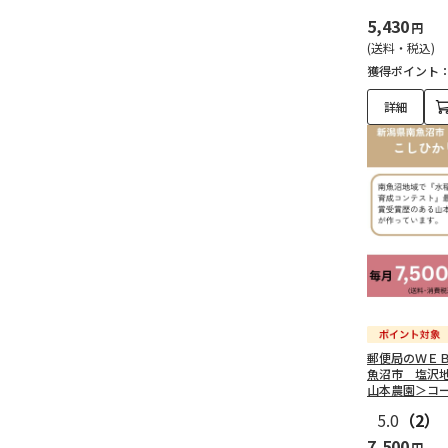
5,430
円
(送料・税込)
獲得ポイント
詳細
郵便局のＷＥ
魚沼市 塩沢
山本農園＞コ
5.0
（2）
7,500
円