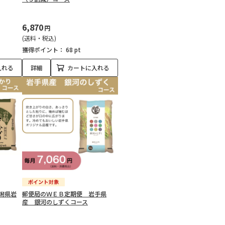
6,870
円
(送料・税込)
獲得ポイント：
68 pt
入れる
詳細
カートに入れる
潟県岩
郵便局のＷＥＢ定期便 岩手県
産 銀河のしずくコース