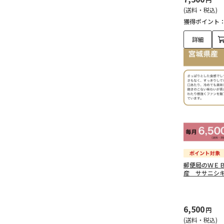
(送料・税込)
獲得ポイント
詳細
郵便局のＷＥ
産 ササニシ
6,500
円
(送料・税込)