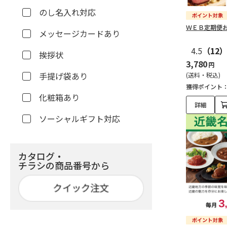
のし名入れ対応
ＷＥＢ定期便
メッセージカードあり
4.5
（12
挨拶状
3,780
円
手提げ袋あり
(送料・税込)
獲得ポイント
化粧箱あり
詳細
ソーシャルギフト対応
カタログ・
チラシの商品番号から