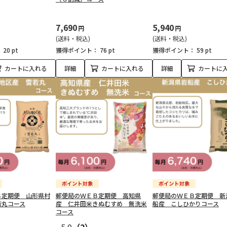
7,690
5,940
円
円
(送料・税込)
(送料・税込)
：
20 pt
獲得ポイント：
76 pt
獲得ポイント：
59 pt
カートに入れる
詳細
カートに入れる
詳細
カートに
Ｂ定期便 山形県村
郵便局のＷＥＢ定期便 高知県
郵便局のＷＥＢ定期便 新
若丸コース
産 仁井田米きぬむすめ 無洗米
船産 こしひかりコース
コース