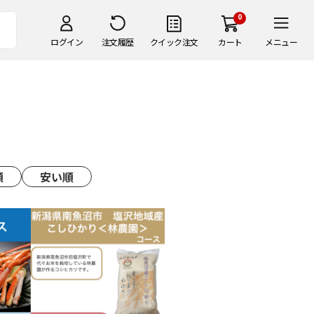
0
ログイン
注文履歴
クイック注文
カート
メニュー
順
安い順