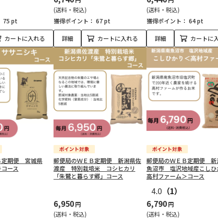
(送料・税込)
(送料・税込)
：
75 pt
獲得ポイント：
67 pt
獲得ポイント：
64 pt
カートに入れる
詳細
カートに入れる
詳細
カートに
Ｂ定期便 宮城県
郵便局のＷＥＢ定期便 新潟県佐
郵便局のＷＥＢ定期便 新
キコース
渡産 特別栽培米 コシヒカリ
魚沼市 塩沢地域産こしひ
「朱鷺と暮らす郷」コース
高村ファーム＞コース
4.0
（1）
6,950
6,790
円
円
(送料・税込)
(送料・税込)