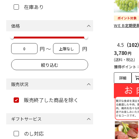
在庫あり
価格
ＷＥＢ定期便
4.5
（102
円 ～
円
3,780
円
(送料・税込)
獲得ポイント
詳細
販売状況
販売終了した商品を除く
ギフトサービス
のし対応