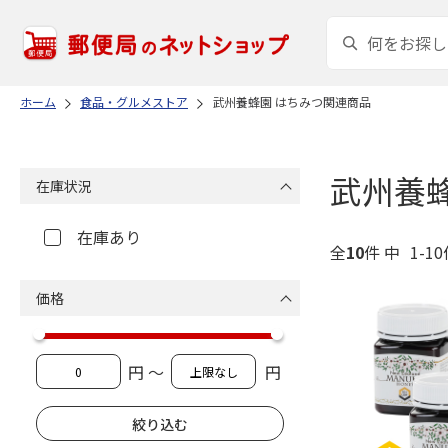
ホーム
食品・グルメストア
武州養蜂園 はちみつ関連商品
武州養
在庫状況
在庫あり
全
10
件 中
1-1
価格
円 ～
円