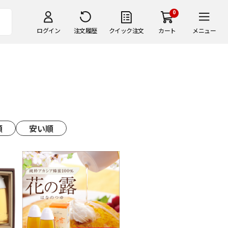
0
ログイン
注文履歴
クイック注文
カート
メニュー
順
安い順