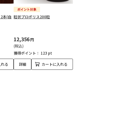
2本(自
粒状プロポリス200粒
12,356
円
(税込)
獲得ポイント：
123 pt
入れる
詳細
カートに入れる