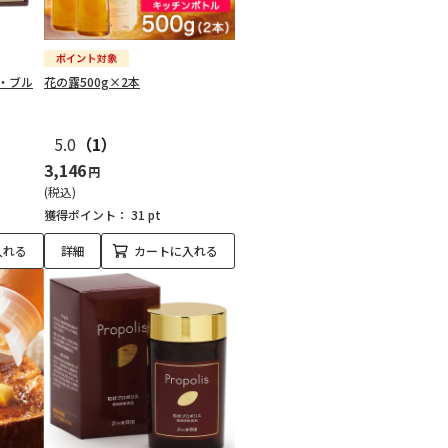
・ブル
花の露500g×2本
5.0
（1）
3,146
円
(税込)
獲得ポイント：
31 pt
入れる
詳細
カートに入れる