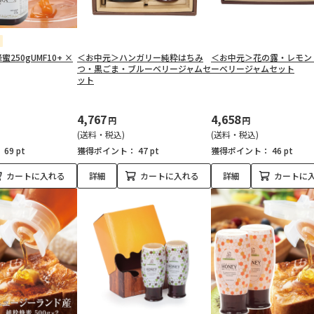
250gUMF10+ ×
＜お中元＞ハンガリー純粋はちみ
＜お中元＞花の露・レモン
つ・黒ごま・ブルーベリージャムセ
ーベリージャムセット
ット
4,767
4,658
円
円
(送料・税込)
(送料・税込)
：
69 pt
獲得ポイント：
47 pt
獲得ポイント：
46 pt
カートに入れる
詳細
カートに入れる
詳細
カートに