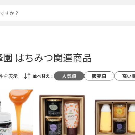
蜂園 はちみつ関連商品
0件
を表示
人気順
販売日
高い
並べ替え：