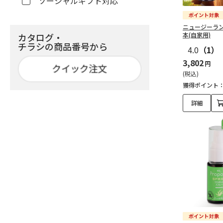
ソーシャルギフト対応
ニュージーラン
本(自家用)
カタログ・
チラシの商品番号から
4.0
（1）
3,802
円
(税込)
獲得ポイント
詳細