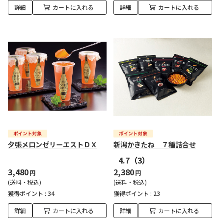
詳細
カートに入れる
詳細
カートに入れる
夕張メロンゼリーエストＤＸ
新潟かきたね ７種詰合せ
4.7
（3）
3,480
2,380
円
円
(送料・税込)
(送料・税込)
獲得ポイント :
34
獲得ポイント :
23
詳細
カートに入れる
詳細
カートに入れる