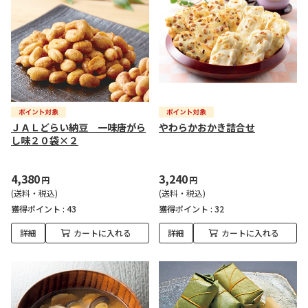
ＪＡＬどらい納豆 一味唐がら
やわらかおかき詰合せ
し味２０袋×２
4,380
3,240
円
円
(送料・税込)
(送料・税込)
獲得ポイント :
43
獲得ポイント :
32
詳細
カートに入れる
詳細
カートに入れる