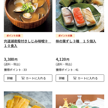
宍道湖産殻付きしじみ味噌汁
柿の葉ずし３種 １５個入
１０食入
3,380
4,120
円
円
(送料・税込)
(送料・税込)
獲得ポイント :
33
獲得ポイント :
41
詳細
カートに入れる
詳細
カートに入れる