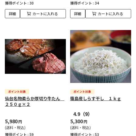
獲得ポイント :
30
獲得ポイント :
34
詳細
カートに入れる
詳細
カートに入れる
仙台名物柔らか厚切り牛たん
篠島産しらす干し １ｋｇ
２５０ｇ×２
4.9
（9）
5,980
5,300
円
円
(送料・税込)
(送料・税込)
獲得ポイント :
59
獲得ポイント :
53