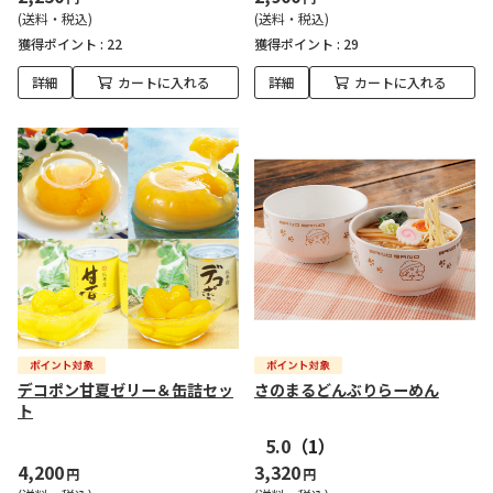
(送料・税込)
(送料・税込)
獲得ポイント :
22
獲得ポイント :
29
詳細
カートに入れる
詳細
カートに入れる
デコポン甘夏ゼリー＆缶詰セッ
さのまるどんぶりらーめん
ト
5.0
（1）
4,200
3,320
円
円