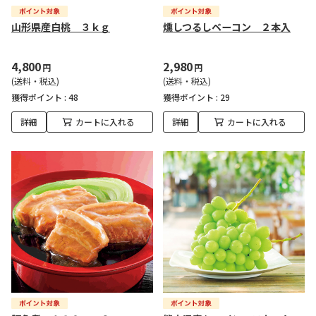
山形県産白桃 ３ｋｇ
燻しつるしベーコン ２本入
4,800
2,980
円
円
(送料・税込)
(送料・税込)
獲得ポイント :
48
獲得ポイント :
29
詳細
カートに入れる
詳細
カートに入れる