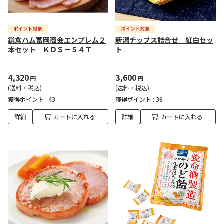
鎌倉ハム富岡商会エンブレム２
新潟チップス詰合せ 紅白セッ
本セット ＫＤＳ－５４Ｔ
ト
4,320
3,600
円
円
(送料・税込)
(送料・税込)
獲得ポイント :
43
獲得ポイント :
36
詳細
カートに入れる
詳細
カートに入れる