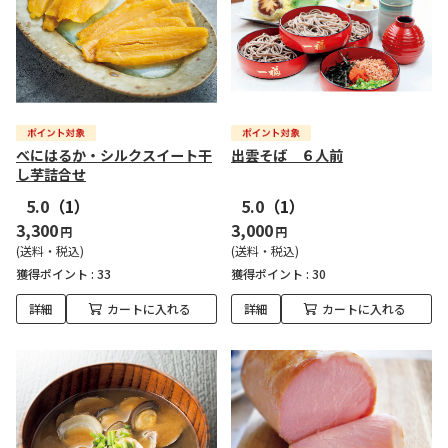
べにはるか・シルクスイート干
出雲そば ６人前
し芋詰合せ
5.0
（1）
5.0
（1）
3,300
3,000
円
円
(送料・税込)
(送料・税込)
獲得ポイント :
33
獲得ポイント :
30
詳細
カートに入れる
詳細
カートに入れる