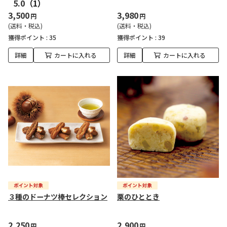
5.0
（1）
3,500
3,980
円
円
(送料・税込)
(送料・税込)
獲得ポイント :
35
獲得ポイント :
39
詳細
カートに入れる
詳細
カートに入れる
３種のドーナツ棒セレクション
栗のひととき
2,250
2,900
円
円