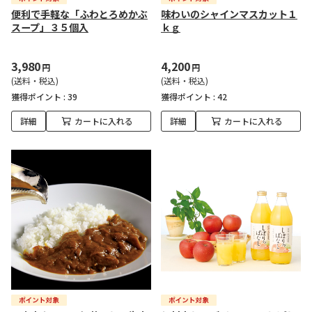
便利で手軽な「ふわとろめかぶ
味わいのシャインマスカット１
スープ」３５個入
ｋｇ
3,980
4,200
円
円
(送料・税込)
(送料・税込)
獲得ポイント :
39
獲得ポイント :
42
詳細
カートに入れる
詳細
カートに入れる