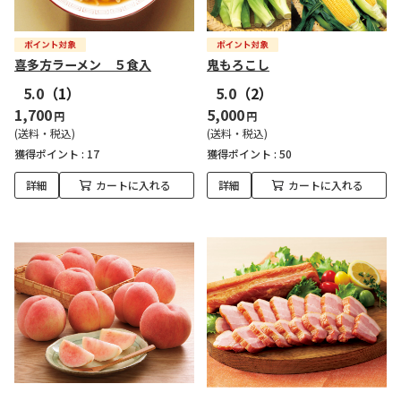
喜多方ラーメン ５食入
鬼もろこし
5.0
（1）
5.0
（2）
1,700
5,000
円
円
(送料・税込)
(送料・税込)
獲得ポイント :
17
獲得ポイント :
50
詳細
カートに入れる
詳細
カートに入れる