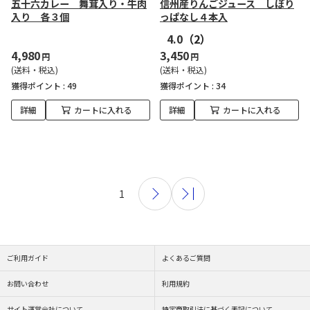
五十六カレー 舞茸入り・牛肉
信州産りんごジュース しぼり
入り 各３個
っぱなし４本入
4.0
（2）
4,980
3,450
円
円
(送料・税込)
(送料・税込)
獲得ポイント :
49
獲得ポイント :
34
詳細
カートに入れる
詳細
カートに入れる
1
ご利用ガイド
よくあるご質問
お問い合わせ
利用規約
サイト運営会社について
特定商取引法に基づく表記について