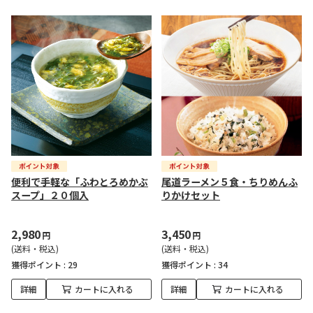
便利で手軽な「ふわとろめかぶ
尾道ラーメン５食・ちりめんふ
スープ」２０個入
りかけセット
2,980
3,450
円
円
(送料・税込)
(送料・税込)
獲得ポイント :
29
獲得ポイント :
34
詳細
カートに入れる
詳細
カートに入れる