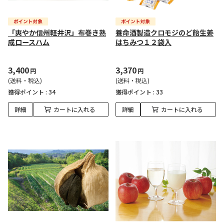
「爽やか信州軽井沢」布巻き熟
養命酒製造クロモジのど飴生姜
成ロースハム
はちみつ１２袋入
3,400
3,370
円
円
(送料・税込)
(送料・税込)
獲得ポイント :
34
獲得ポイント :
33
詳細
カートに入れる
詳細
カートに入れる