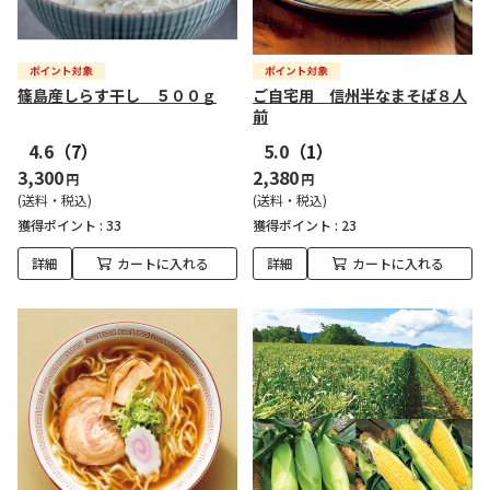
篠島産しらす干し ５００ｇ
ご自宅用 信州半なまそば８人
前
4.6
（7）
5.0
（1）
3,300
2,380
円
円
(送料・税込)
(送料・税込)
獲得ポイント :
33
獲得ポイント :
23
詳細
カートに入れる
詳細
カートに入れる