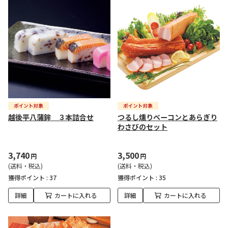
越後平八蒲鉾 ３本詰合せ
つるし燻りベーコンとあらぎり
わさびのセット
3,740
3,500
円
円
(送料・税込)
(送料・税込)
獲得ポイント :
37
獲得ポイント :
35
詳細
カートに入れる
詳細
カートに入れる