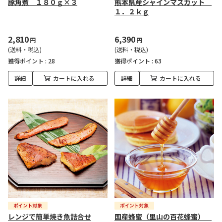
豚角煮 １８０ｇ×３
熊本県産シャインマスカット
１．２ｋｇ
2,810
6,390
円
円
(送料・税込)
(送料・税込)
獲得ポイント :
28
獲得ポイント :
63
詳細
カートに入れる
詳細
カートに入れる
レンジで簡単焼き魚詰合せ
国産蜂蜜（里山の百花蜂蜜）