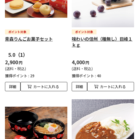
青森りんごお菓子セット
味わいの信州（種無し）巨峰１
ｋｇ
5.0
（1）
2,900
4,000
円
円
(送料・税込)
(送料・税込)
獲得ポイント :
29
獲得ポイント :
40
詳細
カートに入れる
詳細
カートに入れる