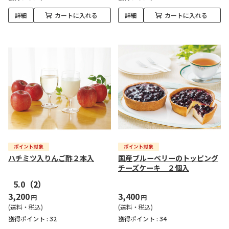
詳細
カートに入れる
詳細
カートに入れる
ハチミツ入りんご酢２本入
国産ブルーベリーのトッピング
チーズケーキ ２個入
5.0
（2）
3,200
3,400
円
円
(送料・税込)
(送料・税込)
獲得ポイント :
32
獲得ポイント :
34