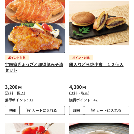
宇味家ぎょうざと那須豚みそ漬
餅入りどら焼小倉 １２個入
セット
3,200
4,200
円
円
(送料・税込)
(送料・税込)
獲得ポイント :
32
獲得ポイント :
42
詳細
カートに入れる
詳細
カートに入れる