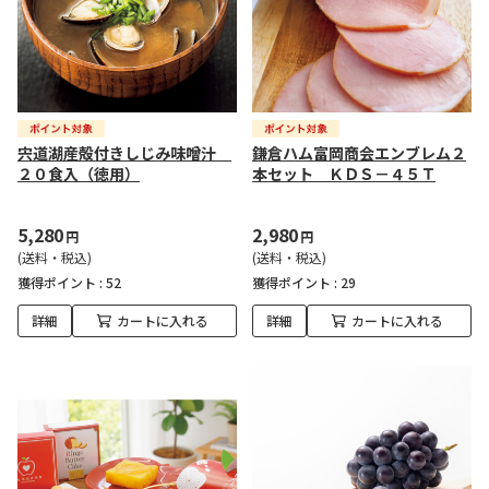
宍道湖産殻付きしじみ味噌汁
鎌倉ハム富岡商会エンブレム２
２０食入（徳用）
本セット ＫＤＳ－４５Ｔ
5,280
2,980
円
円
(送料・税込)
(送料・税込)
獲得ポイント :
52
獲得ポイント :
29
詳細
カートに入れる
詳細
カートに入れる