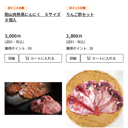
胞山完熟黒にんにく Ｓサイズ
りんご酢セット
８個入
3,000
2,800
円
円
(送料・税込)
(送料・税込)
獲得ポイント :
30
獲得ポイント :
28
詳細
カートに入れる
詳細
カートに入れる