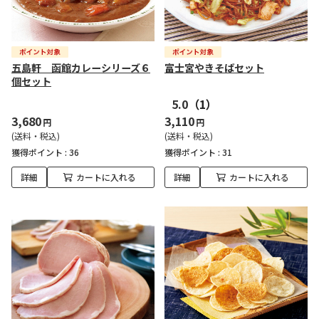
五島軒 函館カレーシリーズ６
富士宮やきそばセット
個セット
5.0
（1）
3,680
3,110
円
円
(送料・税込)
(送料・税込)
獲得ポイント :
36
獲得ポイント :
31
詳細
カートに入れる
詳細
カートに入れる