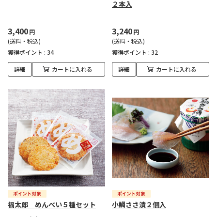
２本入
3,400
3,240
円
円
(送料・税込)
(送料・税込)
獲得ポイント :
34
獲得ポイント :
32
詳細
カートに入れる
詳細
カートに入れる
福太郎 めんべい５種セット
小鯛ささ漬２個入