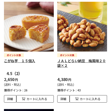
こがね芋 １５個入
ＪＡＬどらい納豆 梅風味２０
袋×２
4.5
（2）
2,650
4,380
円
円
(送料・税込)
(送料・税込)
獲得ポイント :
26
獲得ポイント :
43
詳細
カートに入れる
詳細
カートに入れる