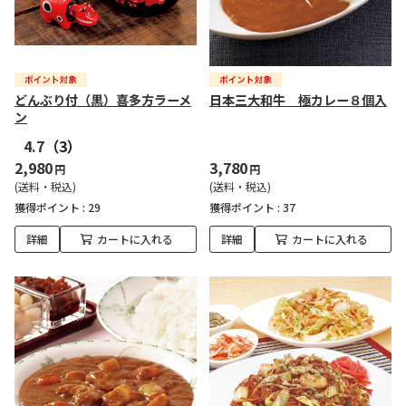
どんぶり付（黒）喜多方ラーメ
日本三大和牛 極カレー８個入
ン
4.7
（3）
2,980
3,780
円
円
(送料・税込)
(送料・税込)
獲得ポイント :
29
獲得ポイント :
37
詳細
カートに入れる
詳細
カートに入れる