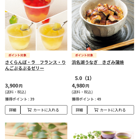
さくらんぼ・ラ フランス・り
浜名湖うなぎ きざみ蒲焼
んごぷるぷるゼリー
5.0
（1）
3,900
4,980
円
円
(送料・税込)
(送料・税込)
獲得ポイント :
39
獲得ポイント :
49
詳細
カートに入れる
詳細
カートに入れる