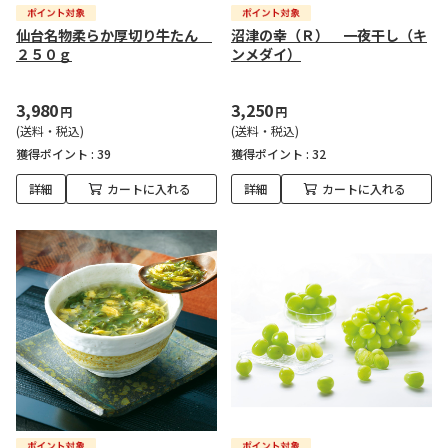
仙台名物柔らか厚切り牛たん
沼津の幸（Ｒ） 一夜干し（キ
２５０ｇ
ンメダイ）
3,980
3,250
円
円
(送料・税込)
(送料・税込)
獲得ポイント :
39
獲得ポイント :
32
詳細
カートに入れる
詳細
カートに入れる