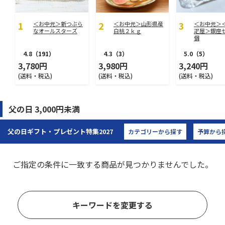
＜お中元＞新つぶら
＜お中元＞山形県産
＜お中元＞
なオールスターズ
白桃２ｋｇ
疋屋＞銀座
個
4.8
（191）
4.3
（3）
5.0
（5）
3,780円
3,980円
3,240円
(送料・税込)
(送料・税込)
(送料・税込)
父の日 3,000円未満
父の日ギフト・プレゼント特集
2027
カテゴリーから探す
予算から
ご指定の条件に一致する商品が見つかりませんでした。
キーワードを変更する