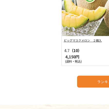
ビッグマスクメロン ２個入
4.7
（10）
4,150円
(送料・税込)
ランキ