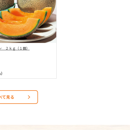
ン ２ｋｇ（１個）
)
べて見る