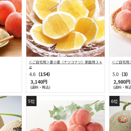
＜ご自宅用＞夏小夏（ナツコナツ）家庭用３ｋ
＜ご自宅用
ｇ
4.6
（154）
5.0
（3）
3,140円
2,980円
(送料・税込)
(送料・税込