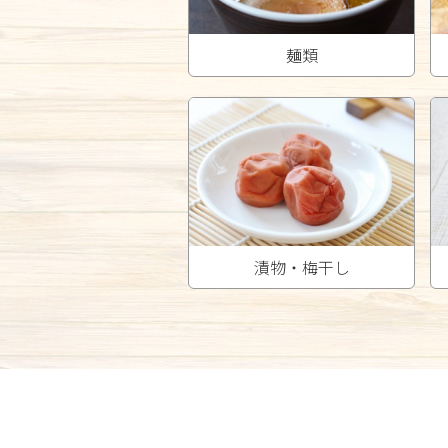
麺類
漬物・梅干し