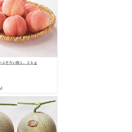
＞ふぞろい桃１．２ｋｇ
)