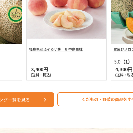
福島県産ふぞろい桃 川中島白桃
富良野メロ
5.0
（1）
3,400円
4,300円
(送料・税込)
(送料・税込
くだもの・野菜の商品をす
ング一覧を見る