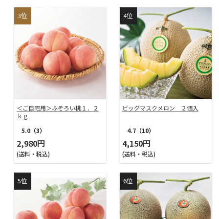
＜ご自宅用＞ふぞろい桃１．２
ビッグマスクメロン ２個入
ｋｇ
4.7
（10）
5.0
（3）
4,150円
2,980円
(送料・税込)
(送料・税込)