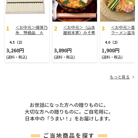
＜お中元＞揖保乃
＜お中元＞〈山本
＜お中元＞喜
糸 特級品 Ａ
屋総本家〉みそ煮
ラーメン温冷
込うどん ３人前
せ
4.5
（2）
4.0
（2）
3,260円
3,890円
1,900円
(送料・税込)
(送料・税込)
(送料・税込)
もっと見る
お世話になった方への贈りものに。
大切な方への贈りものに。ご自宅用に。
日本中の
「うまい！」
をお届けします。
ご当地商品を探す