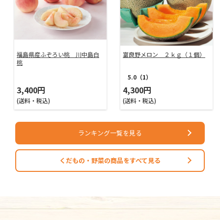
福島県産ふぞろい桃 川中島白
富良野メロン ２ｋｇ（１個）
桃
5.0
（1）
4,300円
3,400円
(送料・税込)
(送料・税込)
ランキング一覧を見る
くだもの・野菜の商品をすべて見る