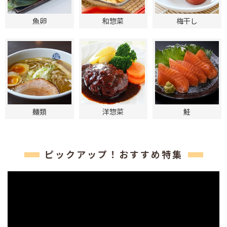
魚卵
和惣菜
梅干し
麺類
洋惣菜
鮭
ピックアップ！おすすめ特集