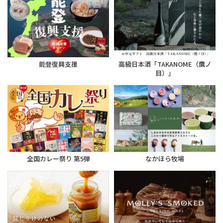
能登復興支援
高級日本酒「TAKANOME（鷹ノ
目）」
全国カレー祭り 第5弾
なかほら牧場