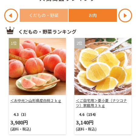
ール
くだもの・野菜
お肉
海鮮
くだもの・野菜ランキング
＜お中元＞山形県産白桃２ｋｇ
＜ご自宅用＞夏小夏（ナツコナ
ツ）家庭用３ｋｇ
4.3
（3）
4.6
（154）
3,980円
3,140円
(送料・税込)
(送料・税込)