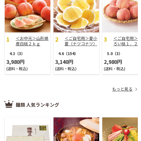
＜お中元＞山形県
＜ご自宅用＞夏小
＜ご自宅用＞
産白桃２ｋｇ
夏（ナツコナツ）
ろい桃１．２
家庭用３ｋｇ
4.3
（3）
4.6
（154）
5.0
（3）
3,980円
3,140円
2,980円
(送料・税込)
(送料・税込)
(送料・税込)
もっと見る
麺類 人気ランキング