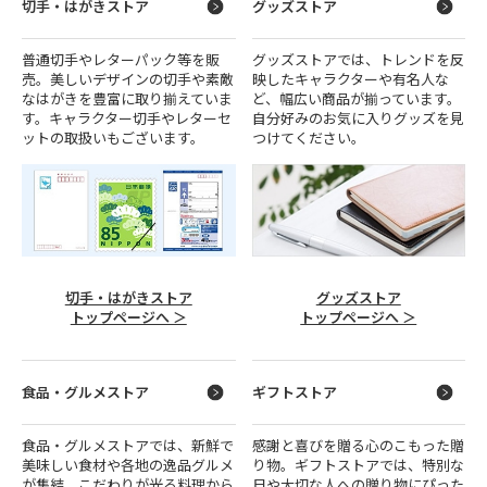
切手・はがきストア
グッズストア
普通切手やレターパック等を販
グッズストアでは、トレンドを反
売。美しいデザインの切手や素敵
映したキャラクターや有名人な
なはがきを豊富に取り揃えていま
ど、幅広い商品が揃っています。
す。キャラクター切手やレターセ
自分好みのお気に入りグッズを見
ットの取扱いもございます。
つけてください。
切手・はがきストア
グッズストア
トップページへ ＞
トップページへ ＞
食品・グルメストア
ギフトストア
食品・グルメストアでは、新鮮で
感謝と喜びを贈る心のこもった贈
美味しい食材や各地の逸品グルメ
り物。ギフトストアでは、特別な
が集結。こだわりが光る料理から
日や大切な人への贈り物にぴった