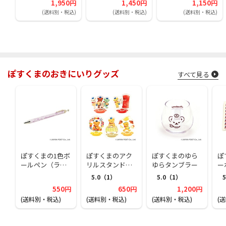
1,950円
1,450円
1,150円
(送料別・税込)
(送料別・税込)
(送料別・税込)
ぽすくまのおきにいりグッズ
すべて見る
ぽすくまの1色ボ
ぽすくまのアク
ぽすくまのゆら
ぽ
ールペン（ラベ
リルスタンドコ
ゆらタンブラー
ー
ンダー）
レクション（ラ
5.0
（1）
5.0
（1）
5
ンダム1種）
550円
650円
1,200円
(送料別・税込)
(送料別・税込)
(送料別・税込)
(