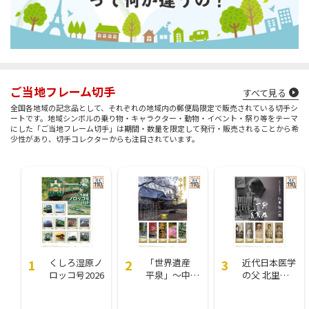
ご当地フレーム切手
すべて見る
全国各地域の記念品として、それぞれの地域内の郵便局限定で販売されている切手シ
ートです。地域シンボルの乗り物・キャラクター・動物・イベント・祭り等をテーマ
にした「ご当地フレーム切手」は期間・数量を限定して発行・販売されることから希
少性があり、切手コレクターからも注目されています。
くしろ湿原ノ
「世界遺産
近代日本医学
ロッコ号2026
平泉」～中尊
の父 北里柴
寺落慶900年
三郎
記念