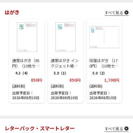
はがき
すべて見る
通常はがき（85
通常はがき イン
往復はがき （17
円）（10枚セッ
クジェット紙（8
0円）（10枚セッ
ト）
5円）（10枚セッ
ト）
4.3
（4）
5.0
（1）
5.0
（2）
ト）
850円
850円
1,700円
(送料別)
(送料別)
(送料別)
出荷予定日
出荷予定日
出荷予定日
2026年08月10日
2026年08月10日
2026年08月10日
レターパック・スマートレター
すべて見る