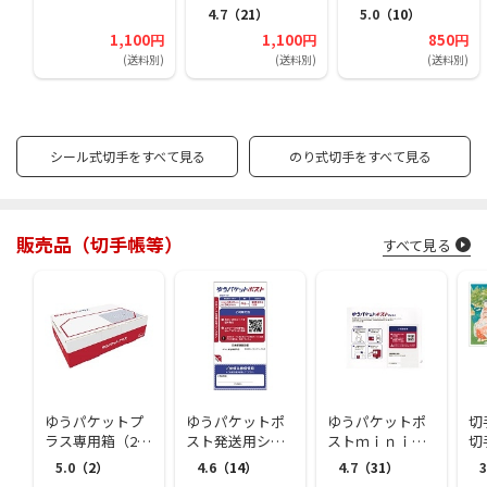
4.7
（21）
5.0
（10）
1,100円
1,100円
850円
(送料別)
(送料別)
(送料別)
シール式切手をすべて見る
のり式切手をすべて見る
販売品（切手帳等）
すべて見る
ゆうパケットプ
ゆうパケットポ
ゆうパケットポ
切
ラス専用箱（25
スト発送用シー
ストｍｉｎｉ封
切
個セット）
ル（1個（20枚）
筒（1個（50枚）
5.0
（2）
4.6
（14）
4.7
（31）
3
セット）
セット）