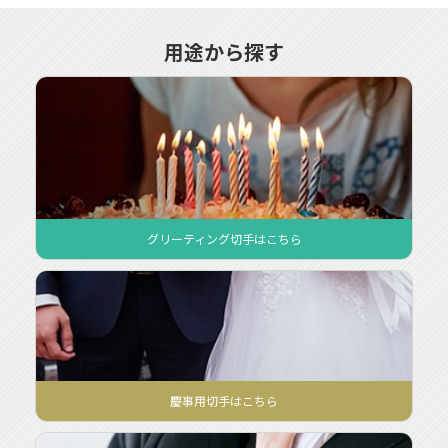
用途から探す
グリーティング切手
グリーティング切手はこちら
ってどんな時に使うの？
主に誕生日、七五三、結婚、出産など各種のライフイベントのお
祝いにご使用いただけます！「グリーティング」とは英語で挨拶
や敬礼などを意味する言葉です。
日本では、グリーティングカードやグリーティングメールといっ
た形で用いられ、時候のあいさつや記念日などに送るものを意味
します。
慶事用切手
慶事用切手はこちら
ってどんな時に使うの？
結婚式やおめでたい行事の時の郵便物に使われるのが、「慶事用
切手」ですが使わなくてもマナー違反ではありません。