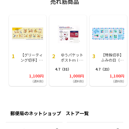
売れ筋商品
ます！
【グリーティ
ゆうパケット
【特殊切手】
ング切手】く
ポストｍｉｎ
ふみの日（11
まのプーさん
ｉ封筒（1個
0円）
4.7
（31）
4.7
（21）
となかまたち
（50枚）セッ
ト）
1,100円
1,000円
1,100円
(送料別)
(送料別)
(送料別)
郵便局のネットショップ ストア一覧