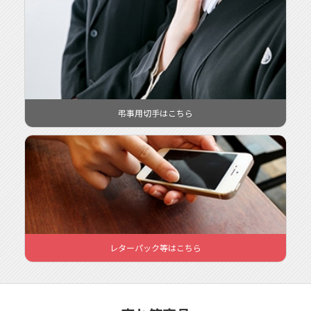
様々なデザインがある「グリーティング切手」など封筒やはがき
のデザインにあわせて選んでみてはいかがですか？
弔事用切手
弔事用切手はこちら
ってどんな時に使うの？
喪中はがきの切手には「弔事用85円普通切手花文様」をご利用く
ださい。
喪中はがきは正式には「年賀欠礼状」と言います。喪中はがきと
いうと、自分が喪中であることや、自分の家に不幸があったこと
を知らせる訃報のはがきと思っている方もいますが、本来は、
「喪中のため、今年は新年のお喜びをお伝えできませんので、失
礼いたします」という趣旨の挨拶状なのです。
レターパック
レターパック等はこちら
ってどんな時に使うの？
書類や、荷物を送るときにレターパックがとても便利です。
スマホやパソコンから自らが出品者となり、他の方に購入しても
らうフリマ形式のサイトやアプリがたくさんありますよね。
重さや、サイズ、追跡サービスがあるかないか、様々な悩みがあ
ると思います。レターパックを使えばそんな悩みを解決してくれ