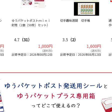
シ
ゆうパケットポストｍｉｎｉ
切手趣味週間 切手帳
通
）
封筒（1個（50枚）セット）
手
4.7
（31）
3.5
（2）
0円
1,000円
1,600円
別)
(送料別)
(送料別)
2日
出荷予定日：2026年08月12日
出荷予定日：2026年08月12日
出