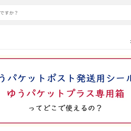
180円切手
普通切手
1円普通切手
はがき
2円普通切手
レターパック等
10円普通
ご当地