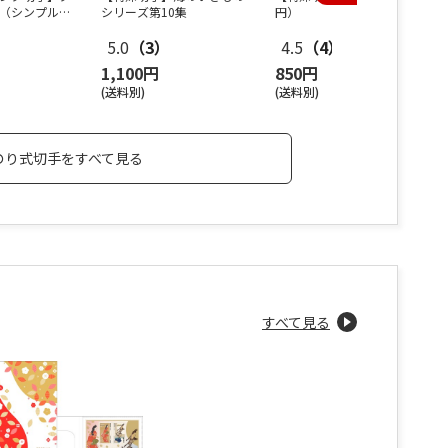
（シンプル）
シリーズ第10集
円）
）
5.0
（3）
4.5
（4）
1,100円
850円
(送料別)
(送料別)
のり式切手をすべて見る
すべて見る