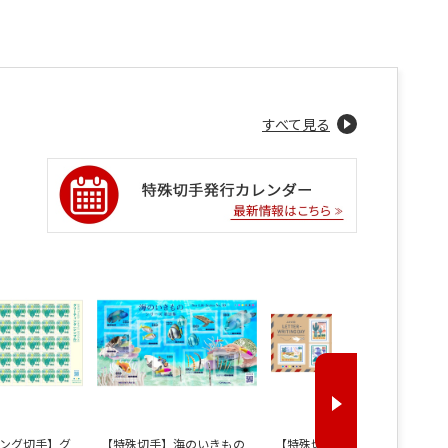
すべて見る
ング切手】グ
【特殊切手】海のいきもの
【特殊切手】ふみの日（85