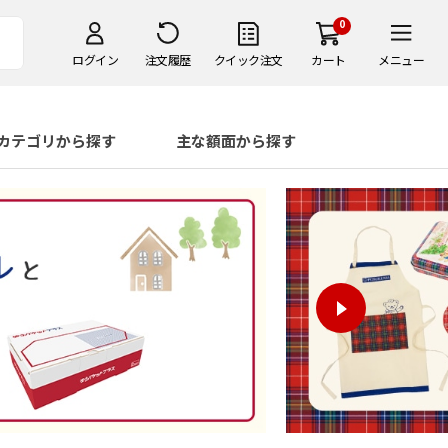
0
ログイン
注文履歴
クイック注文
カート
メニュー
カテゴリから探す
主な額面から探す
切手
フレーム切
ぽすくまのおきに
手
いりグッズ