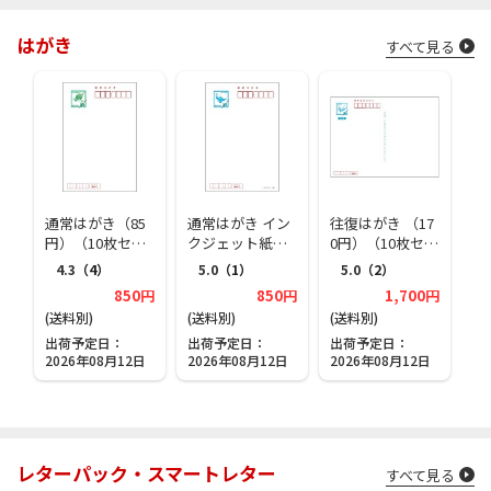
はがき
すべて見る
通常はがき（85
通常はがき イン
往復はがき （17
円）（10枚セッ
クジェット紙（8
0円）（10枚セッ
ト）
5円）（10枚セッ
ト）
4.3
（4）
5.0
（1）
5.0
（2）
ト）
850円
850円
1,700円
(送料別)
(送料別)
(送料別)
出荷予定日
出荷予定日
出荷予定日
2026年08月12日
2026年08月12日
2026年08月12日
レターパック・スマートレター
すべて見る