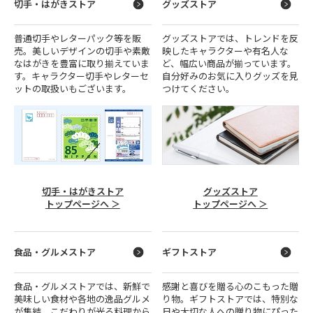
切手・はがきストア
グッズストア
普通切手やレターパック等を販
グッズストアでは、トレンドを反
売。美しいデザインの切手や素敵
映したキャラクターや有名人な
なはがきを豊富に取り揃えていま
ど、幅広い商品が揃っています。
す。キャラクター切手やレターセ
自分好みのお気に入りグッズを見
ットの取扱いもございます。
つけてください。
切手・はがきストア
グッズストア
トップページへ ＞
トップページへ ＞
食品・グルメストア
ギフトストア
食品・グルメストアでは、新鮮で
感謝と喜びを贈る心のこもった贈
美味しい食材や各地の逸品グルメ
り物。ギフトストアでは、特別な
が集結。こだわりが光る料理から
日や大切な人への贈り物にぴった