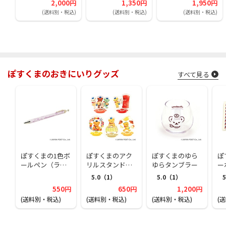
2,000円
1,350円
1,950円
(送料別・税込)
(送料別・税込)
(送料別・税込)
ぽすくまのおきにいりグッズ
すべて見る
ぽすくまの1色ボ
ぽすくまのアク
ぽすくまのゆら
ぽ
ールペン（ラベ
リルスタンドコ
ゆらタンブラー
ー
ンダー）
レクション（ラ
5.0
（1）
5.0
（1）
5
ンダム1種）
550円
650円
1,200円
(送料別・税込)
(送料別・税込)
(送料別・税込)
(