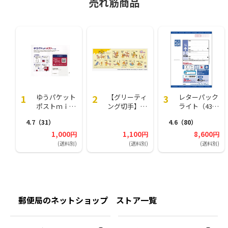
売れ筋商品
ます！
ゆうパケット
【グリーティ
レターパック
ポストｍｉｎ
ング切手】く
ライト（430
ｉ封筒（1個
まのプーさん
円）（20部セ
4.7
（31）
4.6
（80）
（50枚）セッ
となかまたち
ット）
ト）
1,000円
1,100円
8,600円
(送料別)
(送料別)
(送料別)
郵便局のネットショップ ストア一覧