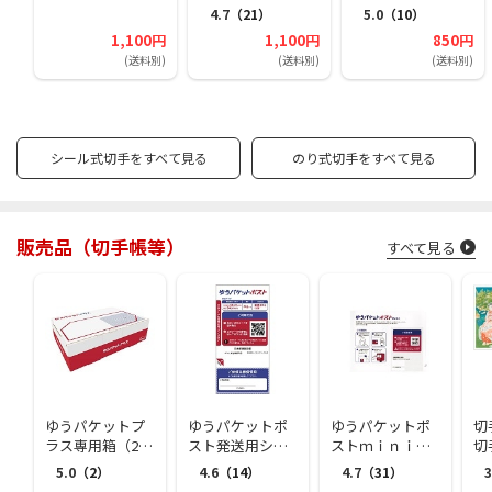
4.7
（21）
5.0
（10）
1,100円
1,100円
850円
(送料別)
(送料別)
(送料別)
シール式切手をすべて見る
のり式切手をすべて見る
販売品（切手帳等）
すべて見る
ゆうパケットプ
ゆうパケットポ
ゆうパケットポ
切
ラス専用箱（25
スト発送用シー
ストｍｉｎｉ封
切
個セット）
ル（1個（20枚）
筒（1個（50枚）
5.0
（2）
4.6
（14）
4.7
（31）
3
セット）
セット）