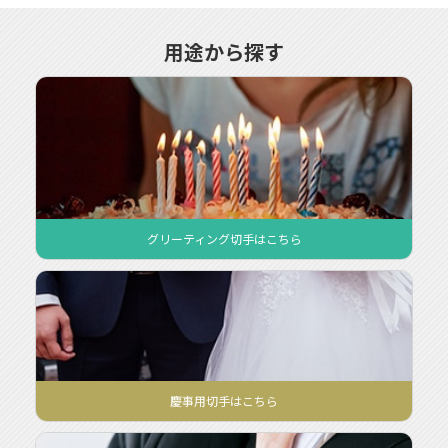
用途から探す
グリーティング切手
グリーティング切手はこちら
ってどんな時に使うの？
主に誕生日、七五三、結婚、出産など各種のライフイベントのお
祝いにご使用いただけます！「グリーティング」とは英語で挨拶
や敬礼などを意味する言葉です。
日本では、グリーティングカードやグリーティングメールといっ
た形で用いられ、時候のあいさつや記念日などに送るものを意味
します。
慶事用切手
慶事用切手はこちら
ってどんな時に使うの？
結婚式やおめでたい行事の時の郵便物に使われるのが、「慶事用
切手」ですが使わなくてもマナー違反ではありません。