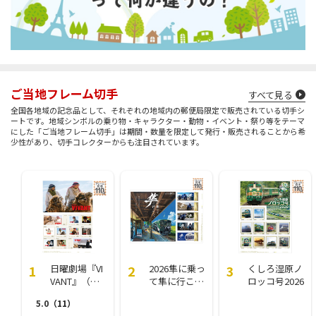
ご当地フレーム切手
すべて見る
全国各地域の記念品として、それぞれの地域内の郵便局限定で販売されている切手シ
ートです。地域シンボルの乗り物・キャラクター・動物・イベント・祭り等をテーマ
にした「ご当地フレーム切手」は期間・数量を限定して発行・販売されることから希
少性があり、切手コレクターからも注目されています。
日曜劇場『VI
2026隼に乗っ
くしろ湿原ノ
VANT』（フ
て隼に行こ
ロッコ号2026
レーム切手）
う！
5.0
（11）