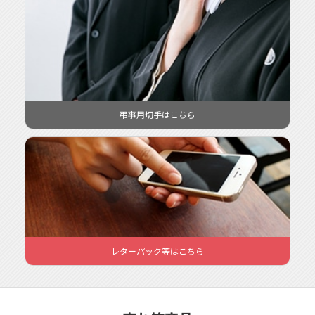
様々なデザインがある「グリーティング切手」など封筒やはがき
のデザインにあわせて選んでみてはいかがですか？
弔事用切手
弔事用切手はこちら
ってどんな時に使うの？
喪中はがきの切手には「弔事用85円普通切手花文様」をご利用く
ださい。
喪中はがきは正式には「年賀欠礼状」と言います。喪中はがきと
いうと、自分が喪中であることや、自分の家に不幸があったこと
を知らせる訃報のはがきと思っている方もいますが、本来は、
「喪中のため、今年は新年のお喜びをお伝えできませんので、失
礼いたします」という趣旨の挨拶状なのです。
レターパック
レターパック等はこちら
ってどんな時に使うの？
書類や、荷物を送るときにレターパックがとても便利です。
スマホやパソコンから自らが出品者となり、他の方に購入しても
らうフリマ形式のサイトやアプリがたくさんありますよね。
重さや、サイズ、追跡サービスがあるかないか、様々な悩みがあ
ると思います。レターパックを使えばそんな悩みを解決してくれ