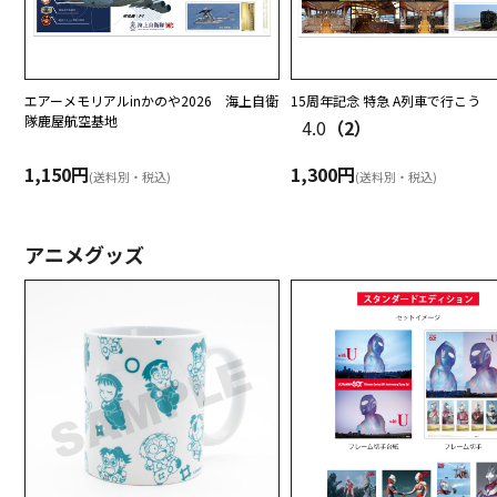
2026/6/5
「おさるのジョージ サッカー日本代
2026/6/4
「「昭和100年」記念 昭和の鉄道フ
2026/6/1
「書家・金澤翔子作品集」を販売開
エアーメモリアルinかのや2026 海上自衛
15周年記念 特急 A列車で行こう
隊鹿屋航空基地
4.0
（2）
2026/5/29
「TVアニメ『ONE PIECE』エ
2026/5/29
「進撃の巨人 オリジナルグッズ」
1,150円
1,300円
(送料別・税込)
(送料別・税込)
2026/5/29
「郵便局限定販売「コジコジ」グッ
2026/5/20
「MLB 2026シーズン 日本人選
アニメグッズ
2026/5/20
「「犬夜叉（原作）」 オリジナル
2026/5/19
「アニメ『ジョジョの奇妙な冒険 
2026/5/16
「吾妻まいか・シマエナガ えらべ
2026/4/29
「「仮面ライダーアギト」25周年
2026/4/24
「仮面ライダーシリーズ生誕55周
2026/4/24
「アニメ『僕のヒーローアカデミア
2026/4/22
「「スレイヤーズ」35周年記念 オ