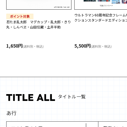
2026/3/31
「ポスト型貯金箱」の商品を入れ替
ウルトラマン60周年記念フレーム
2026/3/31
「「星の王子さま」フレーム切手セ
クションスタンダードエディショ
忍たま乱太郎 マグカップ・乱太郎・きり
丸・しんべヱ・山田伝蔵・土井半助
2026/3/26
「銚子電気鉄道グッズ」を販売開始
2026/3/25
「POSTIES オリジナルグッズ」
1,650円
5,500円
2026/3/19
「「めぞん一刻」オリジナルグッズ
(送料別・税込)
(送料別・税込)
2026/3/12
「「ピーターラビット(TM)」グッ
2026/3/12
「九州新幹線全線開業15周年記念 
2026/2/27
「「銀河特急 ミルキー☆サブウェ
2026/2/26
「アニメ『ジョジョの奇妙な冒険 フ
2026/2/16
「「星の王子さま」箔押しステーシ
タイトル一覧
2026/1/23
「特撮TVウルトラマンシリーズ 6
2026/1/19
「ぼく、シマエナガ。ステーショナ
あ行
2026/1/5
「忍たま乱太郎オリジナルグッズ」