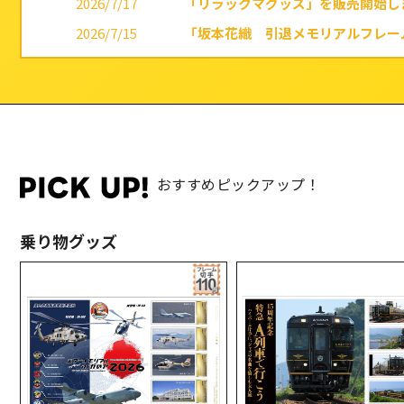
2026/7/17
「リラックマグッズ」を販売開始し
2026/7/15
「坂本花織 引退メモリアルフレー
2026/7/10
「令和八年七月場所 純金製 優勝力
2026/7/8
「TVアニメ『薬屋のひとりごと』
2026/7/8
「ドジャース 大谷翔平 MLB通算
2026/7/6
「大谷翔平 THE GOLDEN TWO
2026/7/3
「「ブルーアーカイブ」オリジナル
おすすめピックアップ！
2026/7/1
「TVアニメ「聖闘士星矢」40周年
乗り物グッズ
2026/6/26
「2026 MLB オールスターゲー
2026/6/26
「ブルーロック オリジナルグッズ
2026/6/26
「郵便局限定販売 水森亜土グッズ
2026/6/10
「バレーボール男子日本代表 202
2026/6/5
「スヌーピー・プロ野球12球団キ
2026/6/5
「おさるのジョージ サッカー日本代