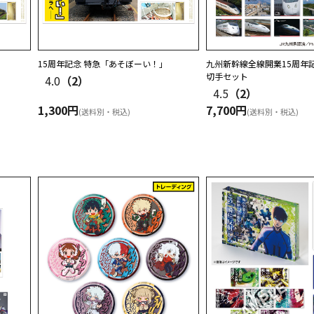
表ver.ステーショナリー」を販売開始しました
レーム切手セット Vol.2」を販売開始しました
始しました
15周年記念 特急「あそぼーい！」
九州新幹線全線開業15周年
切手セット
4.0
（2）
ルバフ編 放送開始記念！オリジナルグッズ」を販売開始しました
4.5
（2）
を販売開始しました
1,300円
7,700円
(送料別・税込)
(送料別・税込)
ズ」を販売開始しました
手ハイライトコレクション」を販売開始しました
グッズ」を販売開始しました
黄金の風 』オリジナルグッズ」を販売開始しました
るグッズ」を販売開始しました
オリジナルグッズ」を販売開始しました
年記念グッズ」を販売開始しました
』10周年記念 オリジナルグッズ」を販売開始しました
リジナルグッズ」を販売開始しました