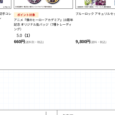
えました
切手コレ
ブルーロック アキュリルセッ
ット」を販売開始しました
ン
アニメ『僕のヒーローアカデミア』10周年
記念 オリジナル缶バッジ（7種トレーディ
しました
ング）
に新商品を追加しました
5.0
（1）
660円
9,800円
」を販売開始しました
(送料別・税込)
(送料・税込)
ズ」を販売開始しました
フレーム切手セット」を販売開始しました
イ」オリジナルグッズ」を販売開始しました
ァントムブラッド / 戦闘潮流』オリジナルグッズ」を販売開始し
ョナリー第２弾」を販売開始しました
0周年記念グッズ」を販売開始しました
リー第三弾～まんまるシマエナガ～」を販売開始しました
に新商品を追加いたしました