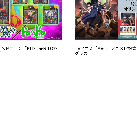
ドロ」×「BLIST★R TOYS」
TVアニメ「MAO」アニメ化記念
ズ
グッズ