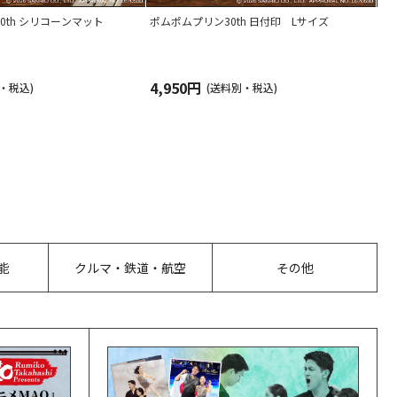
0th シリコーンマット
ポムポムプリン30th 日付印 Lサイズ
ポ
4,950円
5
・税込)
(送料別・税込)
能
クルマ・鉄道・航空
その他