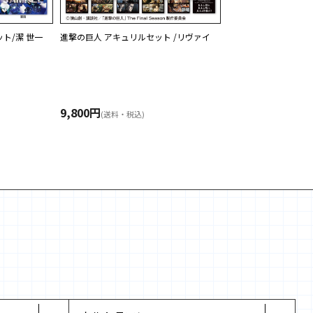
ト/潔 世一
進撃の巨人 アキュリルセット /リヴァイ
9,800円
(送料・税込)
ました